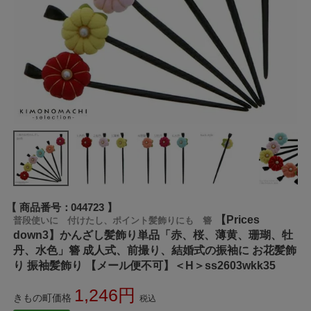
商品番号
044723
【Prices
普段使いに 付けたし、ポイント髪飾りにも 簪
down3】かんざし髪飾り単品「赤、桜、薄黄、珊瑚、牡
丹、水色」簪 成人式、前撮り、結婚式の振袖に お花髪飾
り 振袖髪飾り 【メール便不可】＜H＞ss2603wkk35
1,246
きもの町価格
税込