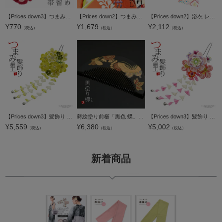
【Prices down3】つまみ細工のお花帯留め単品「オレンジ、ワイン、ブルー、グリーン、バイオレット」洒落小物 着物、浴衣に 洒落もの 帯どめ 和装小物 【メール便不可】0ss2603odm80
【Prices down2】つまみ細工藤下りかんざしパーツ 舞妓髪かざり 赤/ピンク きもの町オリジナル＜H＞ss2512wkk15
【Prices down2】浴衣 レディース 単品 「クリーム色、紅×水色 梅、桜」 フリーサイズ レトロ モダン 大人柄 女性浴衣単品 yukata 【メール便不可】
¥
770
¥
1,679
¥
2,112
（税込）
（税込）
（税込）
【Prices down3】髪飾り 成人式 「つまみ細工かんざし グリーン つまみの梅、房下がり」 簪 振袖用髪飾り お花髪飾り 卒業式 結婚式 着物 【メール便不可】ss2512wkk35
蒔絵塗り前櫛「黒色 蝶」成人式 くし 髪飾り 【メール便不可】＜H＞
【Prices down3】髪飾り 成人式 「つまみ細工かんざし 淡いピンク つまみの八重梅、房下がり」 簪 振袖用髪飾り お花髪飾り 卒業式 結婚式 着物 【メール便不可】
¥
5,559
¥
6,380
¥
5,002
（税込）
（税込）
（税込）
新着商品