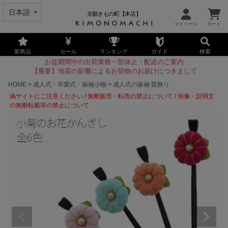
京都きもの町【本店】
新商品
セール
ランキング
ガイド
検索
お盆期間中の出荷業務一部休止・配送のご案内
【重要】地震の影響によるお荷物のお届けにつきまして
HOME
成人式・卒業式・振袖小物
成人式の振袖 髪飾り
偽サイトにご注意ください
/
無断販売・転売の禁止について
/
画像・説明文
の無断転載等の禁止について