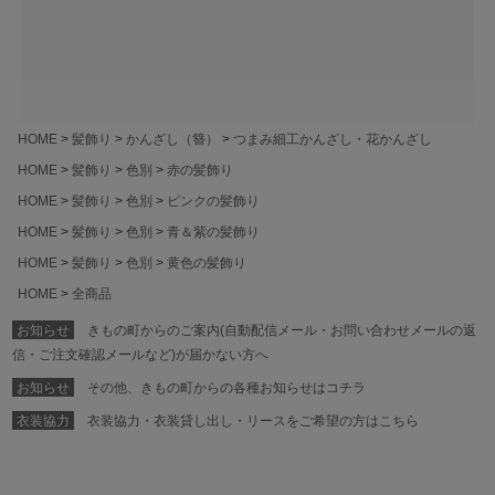
HOME
髪飾り
かんざし（簪）
つまみ細工かんざし・花かんざし
HOME
髪飾り
色別
赤の髪飾り
HOME
髪飾り
色別
ピンクの髪飾り
HOME
髪飾り
色別
青＆紫の髪飾り
HOME
髪飾り
色別
黄色の髪飾り
HOME
全商品
お知らせ
きもの町からのご案内(自動配信メール・お問い合わせメールの返
信・ご注文確認メールなど)が届かない方へ
お知らせ
その他、きもの町からの各種お知らせはコチラ
衣装協力
衣装協力・衣装貸し出し・リースをご希望の方はこちら