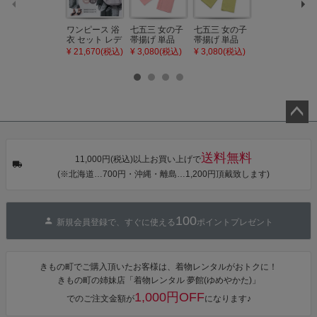
ワンピース 浴
七五三 女の子
七五三 女の子
七五三 7歳 女
衣 セット レデ
帯揚げ 単品
帯揚げ 単品
の子 丸ぐけ 帯
ィース 吸水速
「灰桃色」日
「若葉色」日
締め 単品「若
¥ 21,670(税込)
¥ 3,080(税込)
¥ 3,080(税込)
¥ 3,080(税込)
乾 ポリエステ
本製 7歳 女児
本製 7歳 女児
葉色」日本製
ル浴衣 浴衣2
七五三小物 お
七五三小物 お
帯締め 七五三
点セット（浴
びあげ 和装 着
びあげ 和装 着
小物 丸ぐけ紐
衣＋バッグ付
物
物
帯締め
き作り帯 オビ
KIMONOMAC
KIMONOMAC
KIMONOMAC
シェ）「ラン
HI オリジナル
HI オリジナル
HI オリジナル
タン・夜の葉
【メール便不
【メール便不
【メール便不
音・金継ぎ・
可】
可】
可】
ペー
チューリッ
ジト
プ」Fサイズ
送料無料
カシュクール
11,000円(税込)以上お買い上げで
ップ
ワンピース 簡
(※北海道…700円・沖縄・離島…1,200円頂戴致します)
へ
単着付け 大人
100
新規会員登録で、すぐに使える
ポイントプレゼント
きもの町でご購入頂いたお客様は、着物レンタルがおトクに！
きもの町の姉妹店「着物レンタル 夢館(ゆめやかた)」
1,000円OFF
でのご注文金額が
になります♪