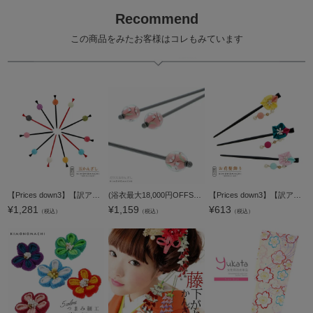
Recommend
この商品をみたお客様はコレもみています
【Prices down3】【訳アリ】【アウトレット品】かんざし 髪飾り 「鹿の子玉かんざし 赤 紫 黄 白 黒 水色×黒 水色×赤 ライム オレンジ 緑 ピンク」ヘアアクセサリー 大人用・子供用 レディース 着物 和装 振袖 ド
(浴衣最大18,000円OFFSALE8/13迄)【Prices down3】ガラス玉 かんざし「ピンク 鈴蘭」簪 浴衣髪飾り 髪飾り 浴衣かんざし 【メール便不可】
【Prices down3】【訳アリ】【アウトレット品】かんざし 髪飾り 「梅つまみ玉下がり」ヘアアクセサリー 大人用・子供用 レディース 着物 和装 浴衣 カジュアル着物 七五三 女の子 ワンポイント 髪飾り単品【メール便
¥
1,281
¥
1,159
¥
613
（税込）
（税込）
（税込）