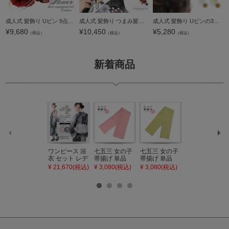
成人式 髪飾り Uピン 9点セット 「花ごころ アーティフィシャルフラワー 赤 白」全2種 振袖用髪飾り お花髪飾り 成人式 卒業式 結婚式 着物 日本製【メール便不可】
成人式 髪飾り つまみ髪飾り コームとUピンの2点セット「白・黒・赤 花々と玉飾り」日本製 振袖用髪飾り お花髪飾り 成人式 卒業式 結婚式 着物【メール便不可】
成人式 髪飾り Uピンの3点セット「アカ・シロ・ゴールド 梅につまみの菊」日本製 振袖用髪飾り お花髪飾り 成人式 卒業式 結婚式 着物【メール便不可】
¥
9,680
¥
10,450
¥
5,280
（税込）
（税込）
（税込）
新着商品
ワンピース 浴
七五三 女の子
七五三 女の子
七五三 7歳 女
衣 セット レデ
帯揚げ 単品
帯揚げ 単品
の子 丸ぐけ 帯
ィース 吸水速
「灰桃色」日
「若葉色」日
締め 単品「若
¥ 21,670(税込)
¥ 3,080(税込)
¥ 3,080(税込)
¥ 3,080(税込)
乾 ポリエステ
本製 7歳 女児
本製 7歳 女児
葉色」日本製
ル浴衣 浴衣2
七五三小物 お
七五三小物 お
帯締め 七五三
点セット（浴
びあげ 和装 着
びあげ 和装 着
小物 丸ぐけ紐
衣＋バッグ付
物
物
帯締め
き作り帯 オビ
KIMONOMAC
KIMONOMAC
KIMONOMAC
シェ）「ラン
HI オリジナル
HI オリジナル
HI オリジナル
タン・夜の葉
【メール便不
【メール便不
【メール便不
音・金継ぎ・
可】
可】
可】