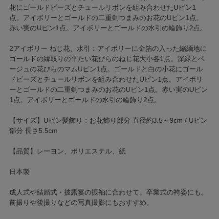
花にゴールドビーズとチュールリボンを組み合わせたUピン1
点。アイボリーとゴールドの二重剣つまみのお花のUピン1点。
赤い実のUピン1点。アイボリーとゴールドの水引の輪飾り2点。
2アイボリー ねじ花、水引：アイボリーに金箔の入った縮緬地に
ゴールドの縁取りの平たい花びらのねじ花大小各1点。深緑とベ
ージュの花びらのマムUピン1点。ゴールドと白の小花にゴール
ドビーズとチュールリボンを組み合わせたUピン1点。アイボリ
ーとゴールドの二重剣つまみのお花のUピン1点。赤い実のUピン
1点。アイボリーとゴールドの水引の輪飾り2点。
【サイズ】Uピン髪飾り：お花飾り部分 直径約3.5～9cm / Uピン
部分 長さ5.5cm
【品質】レーヨン、ポリエステル、紙
日本製
成人式や結婚式・披露宴の振袖に合わせて。卒業式の袴姿にも。
前撮りや後撮りなどの写真撮影にもおすすめ。