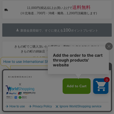
チューリッ
プ」Fサイズ
送料無料
カシュクール
11,000円(税込)以上お買い上げで
ワンピース 簡
(※北海道…700円・沖縄・離島…1,200円頂戴致します)
単着付け 大人
100
新規会員登録で、すぐに使える
ポイントプレゼント
きもの町でご購入頂いたお客様は、着物レンタルがおトクに！
きもの町の姉妹店「着物レンタル 夢館(ゆめやかた)」
1,000円OFF
でのご注文金額が
になります♪
お支払い
配送・送料
返品・交換
カートに入れる
お問合せ先