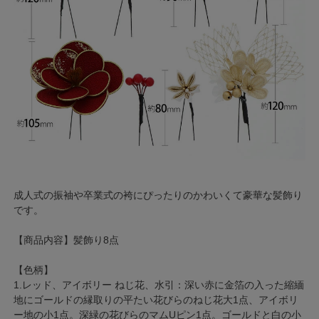
成人式の振袖や卒業式の袴にぴったりのかわいくて豪華な髪飾り
です。
【商品内容】髪飾り8点
【色柄】
1.レッド、アイボリー ねじ花、水引：深い赤に金箔の入った縮緬
地にゴールドの縁取りの平たい花びらのねじ花大1点、アイボリ
ー地の小1点。深緑の花びらのマムUピン1点。ゴールドと白の小