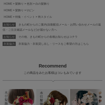
HOME
髪飾り
色別
白の髪飾り
HOME
髪飾り
Uピン
HOME
特集・イベント
袴スタイル
お知らせ
きもの町からのご案内(自動配信メール・お問い合わせメールの返
信・ご注文確認メールなど)が届かない方へ
お知らせ
その他、きもの町からの各種お知らせはコチラ
衣装協力
衣装協力・衣装貸し出し・リースをご希望の方はこちら
Recommend
この商品をみたお客様はコレもみています