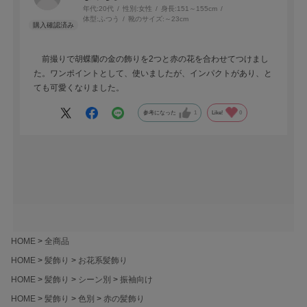
年代:
20代
性別:
女性
身長:
151～155cm
体型:
ふつう
靴のサイズ:
～23cm
前撮りで胡蝶蘭の金の飾りを2つと赤の花を合わせてつけまし
た。ワンポイントとして、使いましたが、インパクトがあり、と
ても可愛くなりました。
参考になった
1
Like!
0
HOME
全商品
HOME
髪飾り
お花系髪飾り
HOME
髪飾り
シーン別
振袖向け
HOME
髪飾り
色別
赤の髪飾り