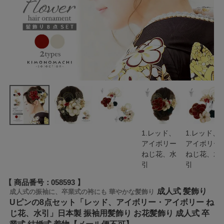
1.レッド、
1.レッド、
アイボリー
アイボリー
ねじ花、水
ねじ花、水
引
引
商品番号
058593
成人式 髪飾り
成人式の振袖に、卒業式の袴にも 華やかな髪飾り
Uピンの8点セット「レッド、アイボリー・アイボリー ね
じ花、水引」日本製 振袖用髪飾り お花髪飾り 成人式 卒