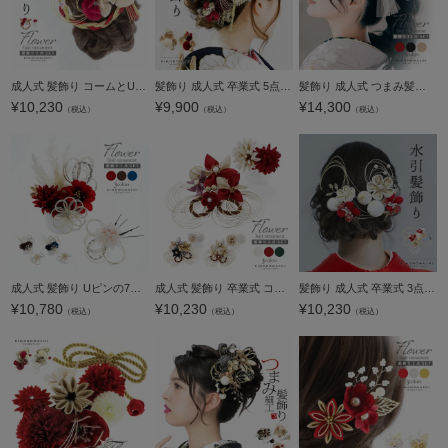
成人式 髪飾り コームとUピンの2点セット「赤×ゴールド しめ飾りとお花」コーム Uピン 日本製 振袖用髪飾り お花髪飾り 成人式 卒業式 結婚式 着物【メール便不可】
髪飾り 成人式 卒業式 5点セット「赤・白 マムと八の字水引」水引 Uピン 振袖用髪飾り お花髪飾り 結婚式 前撮り 後撮り 着物【メール便不可】
髪飾り 成人式 つまみ髪飾り Uピン 13点セット フラワーポット「ミヌエット オフホワイト・ブラック・ダークレッド Arenca No.8388」日本製 振袖用髪飾り お花髪飾り 成人式 卒業式 結婚式 着物【メール便不可】
¥
10,230
¥
9,900
¥
14,300
（税込）
（税込）
（税込）
成人式 髪飾り Uピンの7点セット「レッド・チャコール・ネイビー お花とラインストーン水引」日本製 振袖用髪飾り お花髪飾り 成人式 卒業式 結婚式 着物【メール便不可】
成人式 髪飾り 卒業式 コームとUピンの3点セット「菱つまみのお花と水引、ダリア アイボリー系・赤系・グレーミックス」日本製 水引き コーム Uピン 振袖用髪飾り 結婚式 前撮り 後撮り 着物【メール便不可】
髪飾り 成人式 卒業式 3点セット「赤、白 お花と水引」水引 Uピン 振袖用髪飾り お花髪飾り 結婚式 前撮り 後撮り 着物【メール便不可】
¥
10,780
¥
10,230
¥
10,230
（税込）
（税込）
（税込）