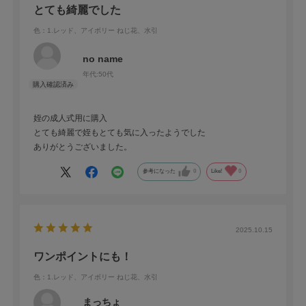
とても綺麗でした
色：1.レッド、アイボリー ねじ花、水引
no name
年代:
50代
姪の成人式用に購入
とても綺麗で姪もとても気に入ったようでした
ありがとうございました。
参考になった
0
Like!
0
2025.10.15
ワンポイントにも！
色：1.レッド、アイボリー ねじ花、水引
まっちょ