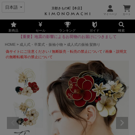
京都きもの町【本店】
新商品
セール
ランキング
ガイド
検索
【重要】地震の影響によるお荷物のお届けにつきまして
HOME
成人式・卒業式・振袖小物
成人式の振袖 髪飾り
偽サイトにご注意ください
/
無断販売・転売の禁止について
/
画像・説明文
の無断転載等の禁止について