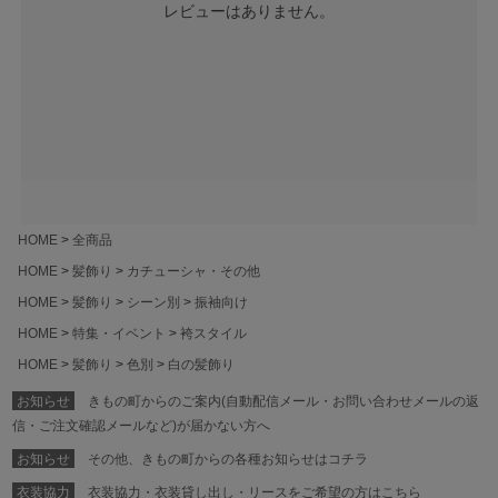
レビューはありません。
HOME
全商品
HOME
髪飾り
カチューシャ・その他
HOME
髪飾り
シーン別
振袖向け
HOME
特集・イベント
袴スタイル
HOME
髪飾り
色別
白の髪飾り
お知らせ
きもの町からのご案内(自動配信メール・お問い合わせメールの返
信・ご注文確認メールなど)が届かない方へ
お知らせ
その他、きもの町からの各種お知らせはコチラ
衣装協力
衣装協力・衣装貸し出し・リースをご希望の方はこちら