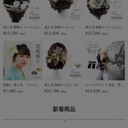
成人式 髪飾り コームとUピン 2点セット「アメリカンフラワー、クリスタル シルバー」日本製 コーム Uピン 振袖用髪飾り お花髪飾り 成人式 卒業式 結婚式 着物【メール便不可】
成人式 髪飾り コーム「レース、フラワーガーランド ホワイト」日本製 コーム 振袖用髪飾り お花髪飾り 成人式 卒業式 結婚式 着物【メール便不可】
成人式 髪飾り コームとUピン 5点セット「フラワー、パール、リボン ブルー」日本製 コーム Uピン 振袖用髪飾り お花髪飾り 成人式 卒業式 結婚式 着物【メール便不可】
¥
13,200
¥
13,200
¥
13,200
（税込）
（税込）
（税込）
ペー
ジト
ップ
へ
髪飾り 成人式 「コーム髪飾りとUピンの髪飾り3点セット オフホワイト、パープル MI-47」 振袖用髪飾り お花髪飾り 卒業式 結婚式 着物 【メール便不可】＜H＞
成人式 髪飾り Uピン 10点セット「ゴールド アメリカンフラワー 組紐、チュール」日本製 Uピン 振袖用髪飾り お花髪飾り 成人式 卒業式 結婚式 着物【メール便不可】
レースグローブ 単品「黒×金」日本製 付け袖 3段フリル 重ね着 レイヤード エレガント レトロ 可愛い 振袖 着物 成人式 卒業式【メール便不可】
¥
7,480
¥
10,780
¥
13,200
（税込）
（税込）
（税込）
新着商品