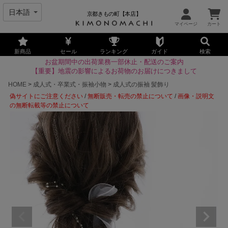
京都きもの町【本店】
新商品
セール
ランキング
ガイド
検索
お盆期間中の出荷業務一部休止・配送のご案内
【重要】地震の影響によるお荷物のお届けにつきまして
HOME
成人式・卒業式・振袖小物
成人式の振袖 髪飾り
偽サイトにご注意ください
/
無断販売・転売の禁止について
/
画像・説明文
の無断転載等の禁止について