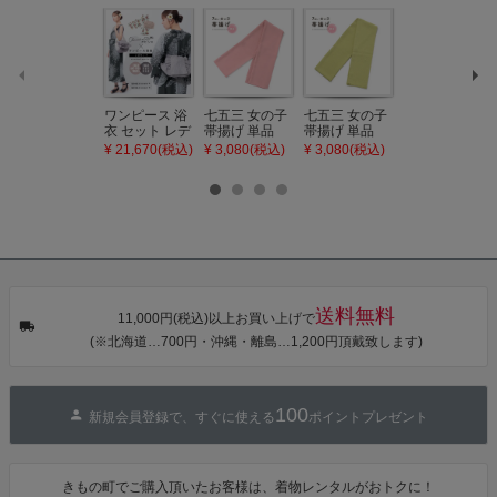
ワンピース 浴
七五三 女の子
七五三 女の子
七五三 7歳 女
衣 セット レデ
帯揚げ 単品
帯揚げ 単品
の子 丸ぐけ 帯
ィース 吸水速
「灰桃色」日
「若葉色」日
締め 単品「若
¥ 21,670(税込)
¥ 3,080(税込)
¥ 3,080(税込)
¥ 3,080(税込)
乾 ポリエステ
本製 7歳 女児
本製 7歳 女児
葉色」日本製
ル浴衣 浴衣2
七五三小物 お
七五三小物 お
帯締め 七五三
点セット（浴
びあげ 和装 着
びあげ 和装 着
小物 丸ぐけ紐
衣＋バッグ付
物
物
帯締め
き作り帯 オビ
KIMONOMAC
KIMONOMAC
KIMONOMAC
シェ）「ラン
HI オリジナル
HI オリジナル
HI オリジナル
タン・夜の葉
【メール便不
【メール便不
【メール便不
音・金継ぎ・
可】
可】
可】
チューリッ
プ」Fサイズ
送料無料
カシュクール
11,000円(税込)以上お買い上げで
ワンピース 簡
(※北海道…700円・沖縄・離島…1,200円頂戴致します)
単着付け 大人
100
新規会員登録で、すぐに使える
ポイントプレゼント
きもの町でご購入頂いたお客様は、着物レンタルがおトクに！