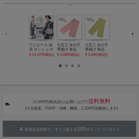
ワンピース 浴
七五三 女の子
七五三 女の子
七五三 7歳 女
衣 セット レデ
帯揚げ 単品
帯揚げ 単品
の子 丸ぐけ 帯
ィース 吸水速
「灰桃色」日
「若葉色」日
締め 単品「若
¥ 21,670(税込)
¥ 3,080(税込)
¥ 3,080(税込)
¥ 3,080(税込)
乾 ポリエステ
本製 7歳 女児
本製 7歳 女児
葉色」日本製
ル浴衣 浴衣2
七五三小物 お
七五三小物 お
帯締め 七五三
点セット（浴
びあげ 和装 着
びあげ 和装 着
小物 丸ぐけ紐
衣＋バッグ付
物
物
帯締め
き作り帯 オビ
KIMONOMAC
KIMONOMAC
KIMONOMAC
シェ）「ラン
HI オリジナル
HI オリジナル
HI オリジナル
タン・夜の葉
【メール便不
【メール便不
【メール便不
音・金継ぎ・
可】
可】
可】
チューリッ
プ」Fサイズ
送料無料
カシュクール
11,000円(税込)以上お買い上げで
ワンピース 簡
(※北海道…700円・沖縄・離島…1,200円頂戴致します)
単着付け 大人
100
新規会員登録で、すぐに使える
ポイントプレゼント