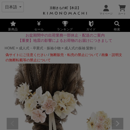
京都きもの町【本店】
新商品
セール
ランキング
ガイド
検索
お盆期間中の出荷業務一部休止・配送のご案内
【重要】地震の影響によるお荷物のお届けにつきまして
HOME
成人式・卒業式・振袖小物
成人式の振袖 髪飾り
偽サイトにご注意ください
/
無断販売・転売の禁止について
/
画像・説明文
の無断転載等の禁止について