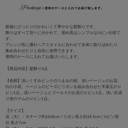
振袖にぴったりのかわいくて華やかな髪飾りです。
飾りはすべて別々に分かれて、留め具はシンプルなUピン仕様で
す。
アレンジ性に優れヘアスタイルに合わせて全体に散りばめたり、
集め合わせたりと自在に使用できます。
透明のケースに入れてお届けいたします。
【商品内容】髪飾り3点
【色柄】淡いくすみピンクのつまみの桜、淡いベージュのお花、
白の小花、ベージュのビーズにリボンを組み合わせた半薬玉のＵ
ピン1点。淡いベージュとゴールドのお花のＵピン1点。淡い生成
り色のマムのＵピン1点。
【サイズ】
花（大）：モチーフ約10x8cm / リボン長さ約18.5cm / Uピン部
分 長さ7cm