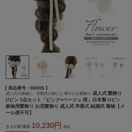
商品番号
060035
成人式 髪飾り
成人式の振袖に、卒業式の袴にも 華やかな髪飾り
Uピン 3点セット「ピンク×ベージュ 桜」日本製 Uピン
振袖用髪飾り お花髪飾り 成人式 卒業式 結婚式 着物【メ
ール便不可】
10,230
きもの町価格
税込