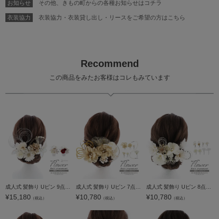
お知らせ
その他、きもの町からの各種お知らせはコチラ
衣装協力
衣装協力・衣装貸し出し・リースをご希望の方はこちら
Recommend
この商品をみたお客様はコレもみています
成人式 髪飾り Uピン 9点セット「白・赤 水引ラメフラワー 水引」日本製 Uピン 振袖用髪飾り お花髪飾り 成人式 卒業式 結婚式 着物【メール便不可】
成人式 髪飾り Uピン 7点セット「ゴールドフラワー、水引」日本製 Uピン 振袖用髪飾り お花髪飾り 成人式 卒業式 結婚式 着物【メール便不可】
成人式 髪飾り Uピン 8点セット「オフホワイト ジニアと木蓮」日本製 Uピン 振袖用髪飾り お花髪飾り 成人式 卒業式 結婚式 着物【メール便不可】
¥
15,180
¥
10,780
¥
10,780
（税込）
（税込）
（税込）