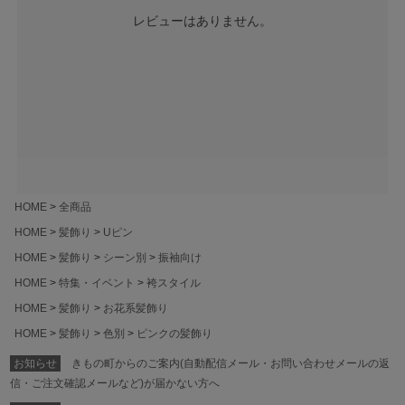
レビューはありません。
HOME
全商品
HOME
髪飾り
Uピン
HOME
髪飾り
シーン別
振袖向け
HOME
特集・イベント
袴スタイル
HOME
髪飾り
お花系髪飾り
HOME
髪飾り
色別
ピンクの髪飾り
お知らせ
きもの町からのご案内(自動配信メール・お問い合わせメールの返
信・ご注文確認メールなど)が届かない方へ