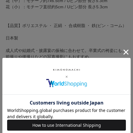
花（中）：モチーフ約7x6.5cm / Uピン部分 長さ5.3cm
花（小）：モチーフ直径約5cm / Uピン部分 長さ5.3cm
【品質】ポリエステル ・ 正絹 ・ 合成樹脂 ・ 鉄(ピン・コーム）
日本製
成人式や結婚式・披露宴の振袖に合わせて。卒業式の袴姿にも。
前撮りや後撮りなどの写真撮影にもおすすめ。
※ご覧いただいている環境によって、色みが若干異なって見える
場合がございます。
※商品加工の過程上、小さなキズや糊跡等が致し方なく見える場
合がございます。何卒、ご了承くださいませ。
※一つ一つ手作りのため、商品によって配置やサイズが若干前後
する場合がございます。
◇髪飾り他にも色々◇