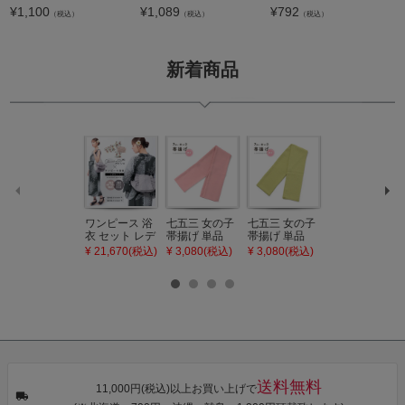
¥
1,100
¥
1,089
¥
792
（税込）
（税込）
（税込）
新着商品
ワンピース 浴
七五三 女の子
七五三 女の子
七五三 7歳 女
衣 セット レデ
帯揚げ 単品
帯揚げ 単品
の子 丸ぐけ 帯
ィース 吸水速
「灰桃色」日
「若葉色」日
締め 単品「若
¥ 21,670(税込)
¥ 3,080(税込)
¥ 3,080(税込)
¥ 3,080(税込)
乾 ポリエステ
本製 7歳 女児
本製 7歳 女児
葉色」日本製
ル浴衣 浴衣2
七五三小物 お
七五三小物 お
帯締め 七五三
点セット（浴
びあげ 和装 着
びあげ 和装 着
小物 丸ぐけ紐
衣＋バッグ付
物
物
帯締め
き作り帯 オビ
KIMONOMAC
KIMONOMAC
KIMONOMAC
シェ）「ラン
HI オリジナル
HI オリジナル
HI オリジナル
タン・夜の葉
【メール便不
【メール便不
【メール便不
音・金継ぎ・
可】
可】
可】
チューリッ
プ」Fサイズ
送料無料
カシュクール
11,000円(税込)以上お買い上げで
ワンピース 簡