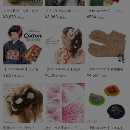
レース足袋 ４枚こはぜ 黒 S/M/Lサイズ 日本製 【メール便対応可】＜R＞ss2512wkm10
プリシラ めちゃ楽 インナーエクステ「ブラック、ダークブラウン、マロンブラウン、ラベンダー、プラム、ゴールド、グレー、グリーン、バイオレット」耐熱 ワンタッチ インナー エクステ ウィッグ 前髪 後ろ髪 エク
【Prices down2】こども用袴下帯「赤×緑色」こども用 卒園式の袴に ジュニア 子供 リバーシブル袴帯 【メール便対応可】
¥
3,872
¥
3,960
¥
534
（税込）
（税込）
（税込）
【Prices down3】こども半幅帯「ポピーレッド モモタロウ」木綿半幅帯 子供帯 カジュアル ジュニア、キッズ 【メール便不可】＜H＞
【Prices down2】お花髪飾り単品「ピンク色系 お花」髪飾り 卒業式の袴にも 振袖 フラワーコーム 成人式 （3253）【メール便不可】
【Prices down】女性用柄足袋 むじな菊 茶 21.5cmから24.5cmまで全7サイズ（T2） 婦人用柄足袋 洒落足袋 足元もオシャレに
¥
2,576
¥
6,050
¥
4,504
（税込）
（税込）
（税込）
髪飾りクリップセット「白色系花びら」日本製 ブライダル 結婚式、パーティーに 浴衣、着物に お花髪飾り 【メール便不可】＜H＞
みすゞうた手ぬぐい「こだまでしょうか」みすゞうた 手拭い 贈り物に 日本製 【メール便対応可】＜H＞
【Prices down】フェルト帯留めクリップ「ブルー、グリーン、イエロー」クリップ髪飾り 和装小物 浴衣 髪飾り 2way 【メール便不可】