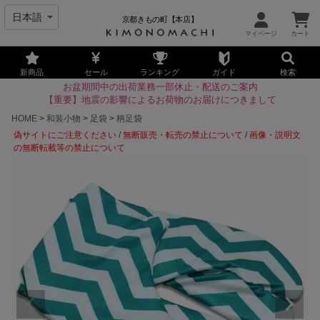
京都きもの町【本店】
新商品
セール
ランキング
ガイド
検索
お盆期間中の出荷業務一部休止・配送のご案内
【重要】地震の影響によるお荷物のお届けにつきまして
HOME
和装小物
足袋
柄足袋
偽サイトにご注意ください
/
無断販売・転売の禁止について
/
画像・説明文
の無断転載等の禁止について