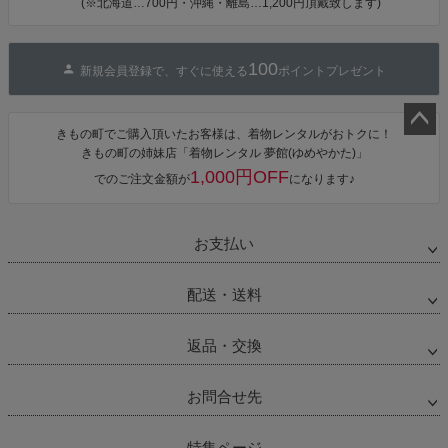
(※北海道…700円・沖縄・離島…1,200円頂戴致します)
単着付け 大人
100
新規会員登録で、すぐに使える
ポイントプレゼント
きもの町でご購入頂いたお客様は、着物レンタルがおトクに！
ペー
きもの町の姉妹店「着物レンタル 夢館(ゆめやかた)」
ジト
1,000円OFF
でのご注文金額が
になります♪
ップ
へ
お支払い
配送・送料
返品・交換
お問合せ先
特集ページ