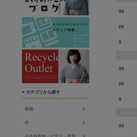
3S
2S
S
3S
2S
カテゴリから探す
S
着物
帯
3S
子供用着物・七五三・産着