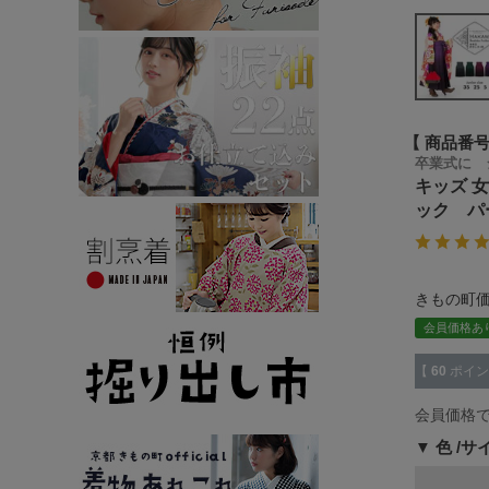
商品番
卒業式に 
キッズ 
ック パ
きもの町
会員価格あ
【
60
ポイン
会員価格
色
サ