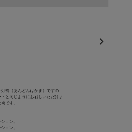
行灯袴（あんどんはかま）ですの
ートと同じようにお召しいただけま
な袴です。
ーション。
ーション。