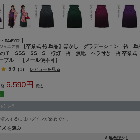
号
044912
【卒業式 袴 単品】ぼかし グラデーション 袴 単
ジュニア袴
女の子 SSS SS S 行灯 袴 無地 ヘラ付き 袴 卒業
ープル 【メール便不可】
5.0
（1）
レビューを見る
6,590
価格
税込
り
ト】進呈
で購入するにはログインが必要です。
イズ
A.黒色ぼかし