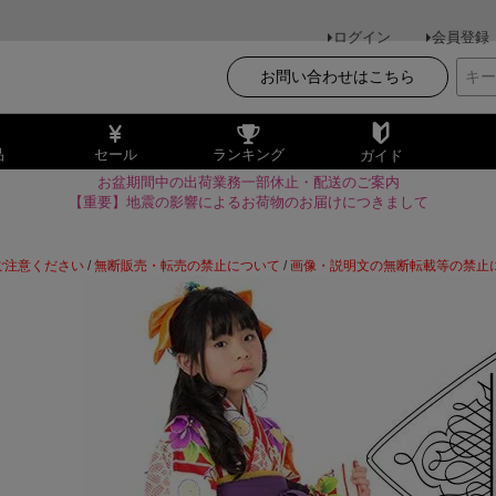
ログイン
会員登録
お問い合わせはこちら
品
セール
ランキング
ガイド
お盆期間中の出荷業務一部休止・配送のご案内
【重要】地震の影響によるお荷物のお届けにつきまして
ご注意ください
/
無断販売・転売の禁止について
/
画像・説明文の無断転載等の禁止