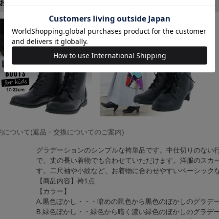
おすすめ
約について(返品・交換についてのご案内)
グラデーションのシンプルな袴単品です。中仕切りのない
で、丈の長い着物でも合わせていただけます。洋服のスカ
す。二尺袖や小紋など、お着物に合わせやすいベーシック
【商品内容】袴1点
【カラー】
A.黒色ぼかし・・・暗めの鼠色から黒色のぼかしのグラデ
B.緑色ぼかし・・緑色から暗く濃い緑色のぼかしのグラデ