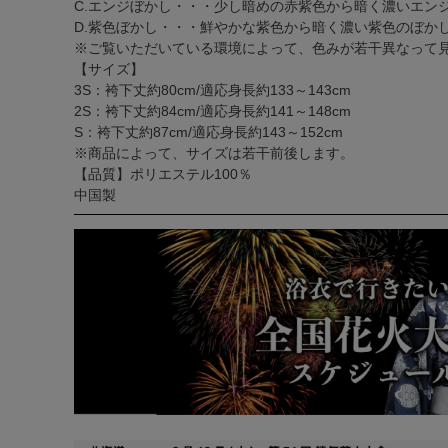
C.エンジぼかし・・・少し暗めの赤紫色から暗く濃いエン
D.紫色ぼかし・・・鮮やかな紫色から暗く濃い紫色のぼか
※ご覧いただいている環境によって、色みが若干異なって
【サイズ】
3S：袴下丈約80cm/適応身長約133～143cm
2S：袴下丈約84cm/適応身長約141～148cm
S：袴下丈約87cm/適応身長約143～152cm
※商品によって、サイズは若干前後します。
【品質】ポリエステル100％
中国製