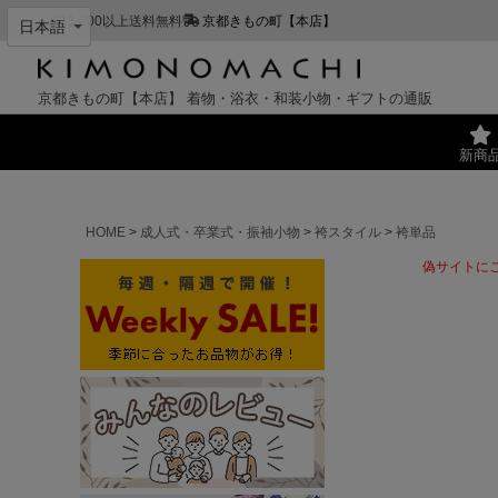
¥11,000以上送料無料
京都きもの町【本店】
京都きもの町【本店】
着物・浴衣・和装小物・ギフトの通販
新商
HOME
成人式・卒業式・振袖小物
袴スタイル
袴単品
偽サイトに