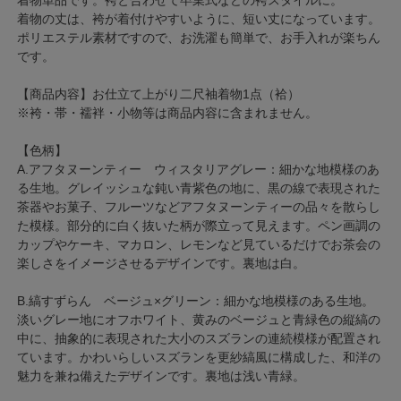
着物の丈は、袴が着付けやすいように、短い丈になっています。
ポリエステル素材ですので、お洗濯も簡単で、お手入れが楽ちん
です。
【商品内容】お仕立て上がり二尺袖着物1点（袷）
※袴・帯・襦袢・小物等は商品内容に含まれません。
【色柄】
A.アフタヌーンティー ウィスタリアグレー：細かな地模様のあ
る生地。グレイッシュな鈍い青紫色の地に、黒の線で表現された
茶器やお菓子、フルーツなどアフタヌーンティーの品々を散らし
た模様。部分的に白く抜いた柄が際立って見えます。ペン画調の
カップやケーキ、マカロン、レモンなど見ているだけでお茶会の
楽しさをイメージさせるデザインです。裏地は白。
B.縞すずらん ベージュ×グリーン：細かな地模様のある生地。
淡いグレー地にオフホワイト、黄みのベージュと青緑色の縦縞の
中に、抽象的に表現された大小のスズランの連続模様が配置され
ています。かわいらしいスズランを更紗縞風に構成した、和洋の
魅力を兼ね備えたデザインです。裏地は浅い青緑。