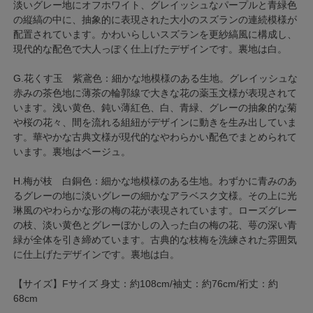
淡いグレー地にオフホワイト、グレイッシュなパープルと青緑色
の縦縞の中に、抽象的に表現された大小のスズランの連続模様が
配置されています。かわいらしいスズランを更紗縞風に構成し、
現代的な配色で大人っぽく仕上げたデザインです。裏地は白。
G.花くす玉 紫鳶色：細かな地模様のある生地。グレイッシュな
赤みの茶色地に薄茶の輪郭線で大きな花の薬玉文様が表現されて
います。浅い黄色、鈍い薄紅色、白、青緑、グレーの抽象的な菊
や桜の花々、間を流れる組紐がデザインに動きを生み出していま
す。華やかな古典文様が現代的なやわらかい配色でまとめられて
います。裏地はベージュ。
H.梅が枝 白銅色：細かな地模様のある生地。わずかに青みのあ
るグレーの地に淡いグレーの細かなアラベスク文様。その上に光
琳風のやわらかな形の梅の花が表現されています。ローズグレー
の枝、淡い黄色とグレーぼかしの入った白の梅の花、萼の深い青
緑が全体を引き締めています。古典的な枝梅を洗練された雰囲気
に仕上げたデザインです。裏地は白。
【サイズ】Fサイズ 身丈：約108cm/袖丈：約76cm/裄丈：約
68cm