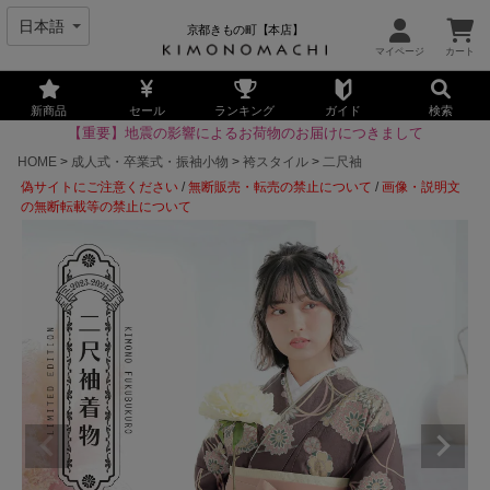
京都きもの町【本店】
新商品
セール
ランキング
ガイド
検索
【重要】地震の影響によるお荷物のお届けにつきまして
HOME
成人式・卒業式・振袖小物
袴スタイル
二尺袖
偽サイトにご注意ください
/
無断販売・転売の禁止について
/
画像・説明文
の無断転載等の禁止について