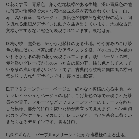
C.花くす玉 青緑色：細かな地模様のある生地。深い青緑色の地
に薄茶の輪郭線で大きな花の薬玉文様が表現されています。白、
赤、浅い青緑、薄ベージュ、藤鼠色の抽象的な菊や桜の花々、間
を流れる組紐がデザインに動きを生み出しています。大胆な古典
文様が甘すぎない配色で表現されています。裏地は赤。
D.梅が枝 焦茶色：細かな地模様のある生地。やや赤みのこげ茶
色の地に淡いこげ茶の細かなアラベスク文様。その上に光琳風の
やわらかな形の梅の花が表現されています。淡いベージュの枝、
赤と淡いグレーぼかしの入った白の梅の花、挿し色として入って
いる萼の浅い青緑がポイントです。古典的な枝梅に異国風の雰囲
気を取り入れたデザインです。裏地は山吹茶。
E.アフタヌーンティー ベージュ：細かな地模様のある生地。や
やグレイッシュなベージュの地に、こげ茶色の線で表現された茶
器やお菓子、フルーツなどアフタヌーンティーのモチーフを散ら
した模様。部分的に白く抜いた柄が際立って見えます。ペン画調
のカップやケーキ、マカロン、レモンなど、ぜひお茶会に着てい
きたくなるデザインです。裏地は白。
F.縞すずらん パープル×グリーン：細かな地模様のある生地。