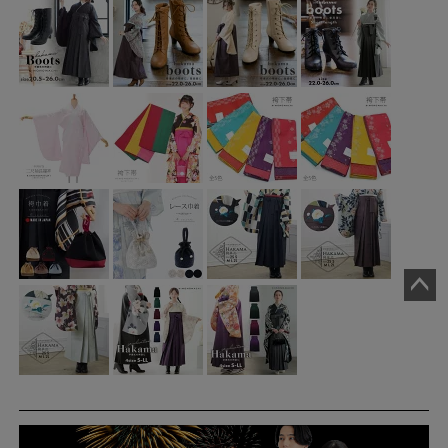
ペー
ジト
ップ
へ