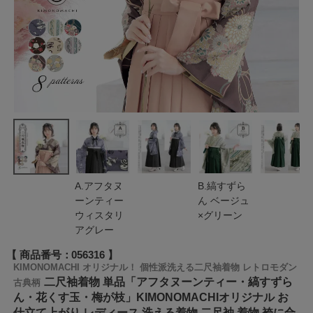
A.アフタヌ
B.縞すずら
ーンティー
ん ベージュ
ウィスタリ
×グリーン
アグレー
商品番号
056316
KIMONOMACHI オリジナル！ 個性派洗える二尺袖着物 レトロモダン
二尺袖着物 単品「アフタヌーンティー・縞すずら
古典柄
ん・花くす玉・梅が枝」KIMONOMACHIオリジナル お
仕立て上がり レディース 洗える着物 二尺袖 着物 袴に合