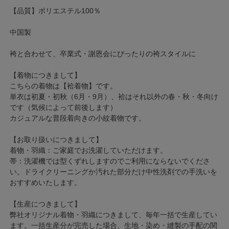
【品質】ポリエステル100％
中国製
袴と合わせて、卒業式・謝恩会にぴったりの袴スタイルに
【着物につきまして】
こちらの着物は【袷着物】です。
単衣は初夏・初秋（6月・9月）、袷はそれ以外の春・秋・冬向け
です（気候によって前後します）
カジュアルな普段着向きの小紋着物です。
【お取り扱いにつきまして】
着物・羽織：ご家庭でお洗濯していただけます。
帯：洗濯機では型くずれしますのでご利用にならないでくださ
い。ドライクリーニングか汚れた部分だけ中性洗剤での手洗いを
おすすめいたします。
【生産につきまして】
弊社オリジナル着物・羽織につきまして、毎年一括で生産してい
ます。一括生産分が完売した場合、生地・染め・縫製の手配の関