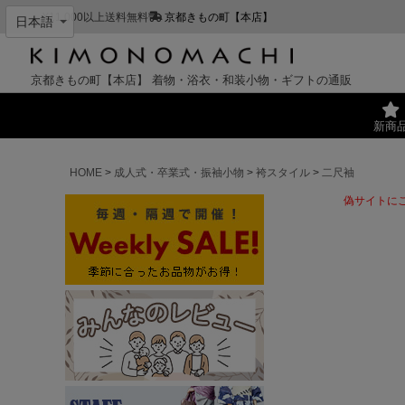
¥11,000以上送料無料
京都きもの町【本店】
京都きもの町【本店】
着物・浴衣・和装小物・ギフトの通販
新商
HOME
成人式・卒業式・振袖小物
袴スタイル
二尺袖
偽サイトに