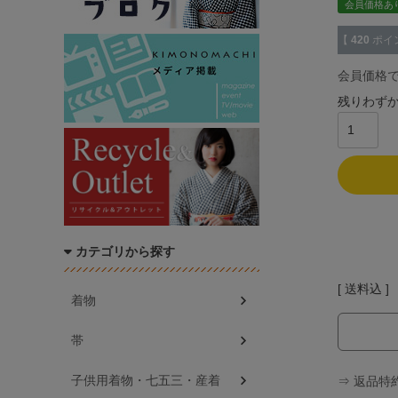
会員価格あ
【
420
ポイ
会員価格
残りわず
カテゴリから探す
送料込
着物
帯
子供用着物・七五三・産着
⇒ 返品特