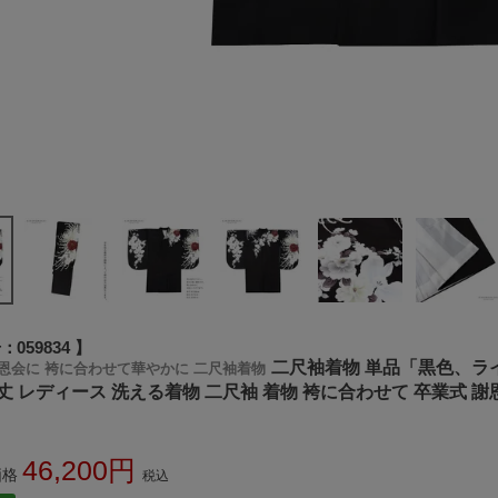
号
059834
二尺袖着物 単品「黒色、ラ
恩会に 袴に合わせて華やかに 二尺袖着物
丈 レディース 洗える着物 二尺袖 着物 袴に合わせて 卒業式 
46,200
価格
税込