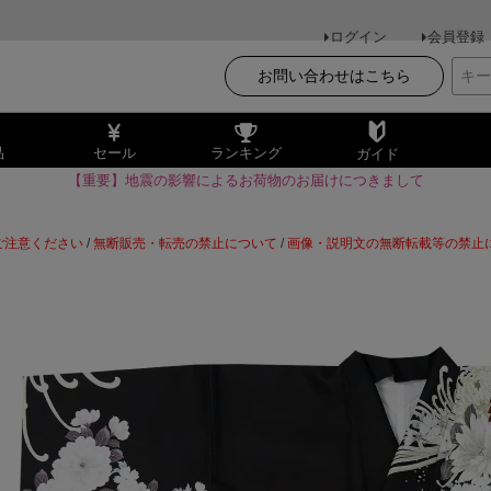
ログイン
会員登録
お問い合わせはこちら
品
セール
ランキング
ガイド
【重要】地震の影響によるお荷物のお届けにつきまして
ご注意ください
/
無断販売・転売の禁止について
/
画像・説明文の無断転載等の禁止