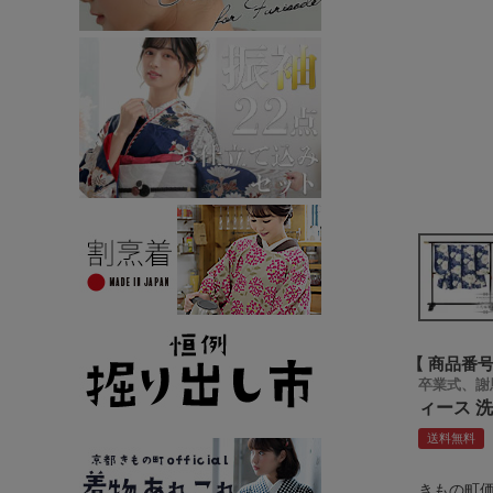
商品番
卒業式、謝
ィース 
送料無料
きもの町