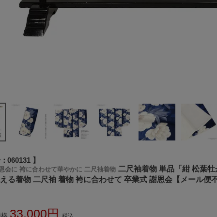
号
060131
二尺袖着物 単品「紺 松葉牡
恩会に 袴に合わせて華やかに 二尺袖着物
洗える着物 二尺袖 着物 袴に合わせて 卒業式 謝恩会【メール便
33,000
価格
税込