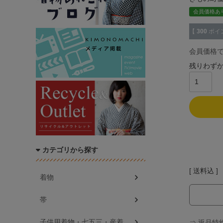
会員価格あ
【
300
ポイ
会員価格
残りわず
カテゴリから探す
送料込
着物
帯
子供用着物・七五三・産着
⇒ 返品特