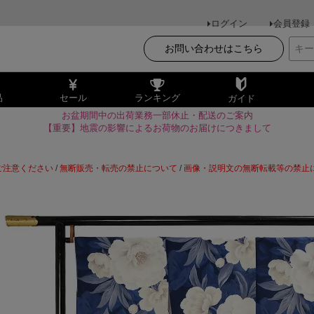
ログイン
会員登録
お問い合わせはこちら
品
セール
ランキング
ガイド
お盆期間中の出荷業務一部休止・配送のご案内
【重要】地震の影響によるお荷物のお届けにつきまして
ご注意ください
/
無断販売・転売の禁止について
/
画像・説明文の無断転載等の禁止