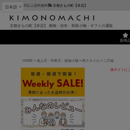
¥11,000以上送料無料
京都きもの町【本店】
京都きもの町【本店】
着物・浴衣・和装小物・ギフトの通販
新商
HOME
成人式・卒業式・振袖小物
袴スタイル
二尺袖
偽サイトに