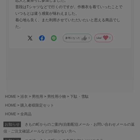
恋人と夏祭りに参加しました。
普段はTシャツなどで行くのですが、作務衣を着ていったことで
いつもとは違う感覚が味わえました。
着心地も良く、また利用させていただいたいと思える商品でし
た。
参考になった
0
Like!
0
HOME
浴衣
男性用
男性用小物
下駄・雪駄
HOME
購入者様限定セット
HOME
全商品
お知らせ
きもの町からのご案内(自動配信メール・お問い合わせメールの返
信・ご注文確認メールなど)が届かない方へ