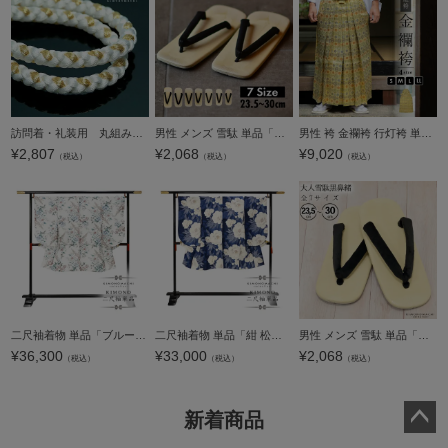
訪問着・礼装用 丸組み帯締め「白×金」 礼装用帯締め・苧環(おだまき)・着物・和装＜R＞ss2303wkm10
男性 メンズ 雪駄 単品「黒鼻緒 23.5cm/25cm/26cm/27cm/28cm/29cm/30cm 全7サイズ」ライト底 浴衣 着物 男物 紳士用【メール便不可】
男性 袴 金襴袴 行灯袴 単品「生成り蜀江文」S/M/L/LL サイズ 卒業式 成人式 稽古 紳士 おとこ 着物 結婚式 メンズ【メール便不可】
¥
2,807
¥
2,068
¥
9,020
（税込）
（税込）
（税込）
二尺袖着物 単品「ブルー シャンペトルブーケ」Fサイズ お仕立て上がり 短丈 ショート丈 レディース 洗える着物 二尺袖 着物 袴に合わせて 卒業式 謝恩会【メール便不可】
二尺袖着物 単品「紺 松葉牡丹」Fサイズ お仕立て上がり 短丈 ショート丈 レディース 洗える着物 二尺袖 着物 袴に合わせて 卒業式 謝恩会【メール便不可】
男性 メンズ 雪駄 単品「黒鼻緒 23.5cm/25cm/26cm/27cm/28cm/29cm/30cm 全7サイズ」ライト底 浴衣 着物 男物 紳士用【メール便不可】
¥
36,300
¥
33,000
¥
2,068
（税込）
（税込）
（税込）
新着商品
ペー