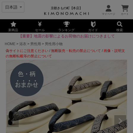
京都きもの町【本店】
新商品
セール
ランキング
ガイド
検索
【重要】地震の影響によるお荷物のお届けにつきまして
HOME
浴衣
男性用
男性用小物
偽サイトにご注意ください
/
無断販売・転売の禁止について
/
画像・説明文
の無断転載等の禁止について