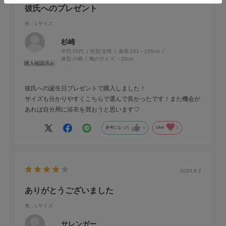
彼氏へのプレゼント
色：Lサイズ
杉崎
年代:
20代
性別:
女性
身長:
151～155cm
体型:
小柄
靴のサイズ:
～23cm
彼氏への誕生日プレゼントで購入しました！
サイズも分かりやすくこちらで選んで良かったです！また機会が
あれば自分用に浴衣を買おうと思います♡
参考になった
1
Like!
1
2024.9.2
ありがとうございました
色：Lサイズ
サレンガー