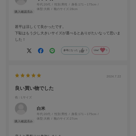
年代:
20代
性別:
男性
身長:
171～175cm
体型:
大柄
靴のサイズ:
28cm
甚平は涼しくて良かったです。
下駄はもう少し大きいサイズが選べるとありがたいなって思いま
した！
参考になった
0
Like!
0
2024.7.22
良い買い物でした
色：Lサイズ
白米
年代:
20代
性別:
男性
身長:
171～175cm
体型:
大柄
靴のサイズ:
27cm