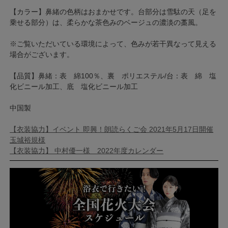
【カラー】鼻緒の色柄はおまかせです。台部分は雪駄の天（足を
乗せる部分）は、柔らかな茶色みのベージュの濃淡の藁風。
※ご覧いただいている環境によって、色みが若干異なって見える
場合がございます。
【品質】鼻緒：表 綿100％、裏 ポリエステル/台：表 綿 塩
化ビニール加工、底 塩化ビニール加工
中国製
【衣装協力】イベント 即興！朗読らくご会 2021年5⽉17⽇開催
玉城裕規様
【衣装協力】 中村優一様 2022年度カレンダー