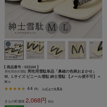
商品番号
033104
男性用雪駄単品「鼻緒の色柄おまかせ」
男性用浴衣雪駄
M、Lサイズ ビニール雪駄 紳士雪駄 【メール便不可】＜
H＞
4.4
（5）
レビューを見る
2,068
きもの町価格
税込