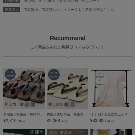
お知らせ
その他、きもの町からの各種お知らせはコチラ
衣装協力
衣装協力・衣装貸し出し・リースをご希望の方はこちら
Recommend
この商品をみたお客様はコレもみています
男性用下駄単品「鼻緒の色柄おまかせ」L、LLサイズ 浴衣下駄 紳士下駄 【メール便不可】
男性用雪駄単品「鼻緒の色柄おまかせ」M、Lサイズ ビニール雪駄 紳士雪駄 【メール便不可】
付け下げ お仕立て上がり 単品「薄灰梅色 松菱に葡萄蔓」Fサイズ 附下 礼装 付け下げ 付下げ 東レシルック 紋意匠 ポリエステル 結婚式 パーティー 祝賀会 入学式 卒業式 袷 プレタ 仕立てあがり【メール便不可】
¥
2,310
¥
2,068
¥
83,600
（税込）
（税込）
（税込）