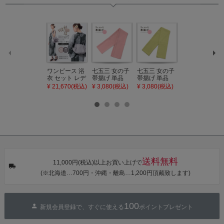
ジト
ップ
へ
ワンピース 浴
七五三 女の子
七五三 女の子
七五三 7歳 女
衣 セット レデ
帯揚げ 単品
帯揚げ 単品
の子 丸ぐけ 帯
ィース 吸水速
「灰桃色」日
「若葉色」日
締め 単品「若
¥ 21,670(税込)
¥ 3,080(税込)
¥ 3,080(税込)
¥ 3,080(税込)
乾 ポリエステ
本製 7歳 女児
本製 7歳 女児
葉色」日本製
ル浴衣 浴衣2
七五三小物 お
七五三小物 お
帯締め 七五三
点セット（浴
びあげ 和装 着
びあげ 和装 着
小物 丸ぐけ紐
衣＋バッグ付
物
物
帯締め
き作り帯 オビ
KIMONOMAC
KIMONOMAC
KIMONOMAC
シェ）「ラン
HI オリジナル
HI オリジナル
HI オリジナル
タン・夜の葉
【メール便不
【メール便不
【メール便不
音・金継ぎ・
可】
可】
可】
チューリッ
プ」Fサイズ
送料無料
カシュクール
11,000円(税込)以上お買い上げで
ワンピース 簡
(※北海道…700円・沖縄・離島…1,200円頂戴致します)
単着付け 大人
100
新規会員登録で、すぐに使える
ポイントプレゼント