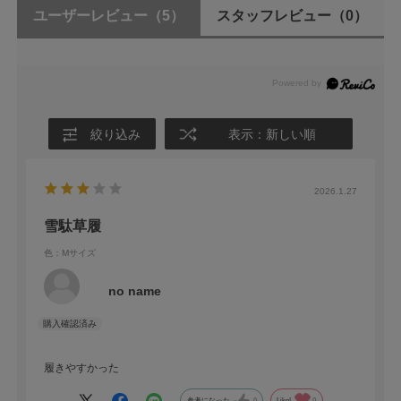
ユーザーレビュー
（5）
スタッフレビュー
（0）
絞り込み
表示：新しい順
2026.1.27
雪駄草履
色：Mサイズ
no name
履きやすかった
参考になった
0
Like!
0