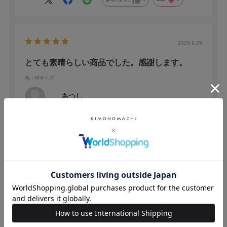
2025.9.29
とても素晴らしい商品でした。感謝します。
色：Mサイズ
あつし
年代:
20代
性別:
男性
身長:
161～165cm
体型:
小柄
靴のサイズ:
25cm
着心地、採寸、意匠どれも素晴らしく、良い買い物をしました。
ありがとうございました。
参考になった
0
Like!
0
2025.5.6