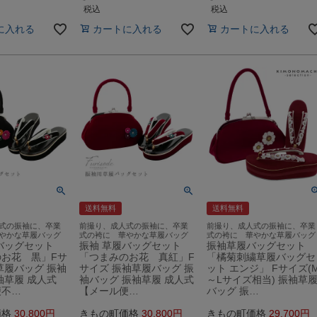
税込
税込
に入れる
カートに入れる
カートに入れる
送料無料
送料無料
式の振袖に、卒業
前撮り、成人式の振袖に、卒業
前撮り、成人式の振袖に、卒業
やかな草履バッグ
式の袴に 華やかな草履バッグ
式の袴に 華やかな草履バッグ
バッグセット
振袖 草履バッグセット
振袖草履バッグセット
お花 黒」Fサ
「つまみのお花 真紅」F
「橘菊刺繍草履バッグセ
草履バッグ 振袖
サイズ 振袖草履バッグ 振
ット エンジ」 Fサイズ(
袖草履 成人式
袖バッグ 振袖草履 成人式
～Lサイズ相当) 振袖草
便不…
【メール便…
バッグ 振…
価格
30,800
きもの町価格
30,800
きもの町価格
29,700