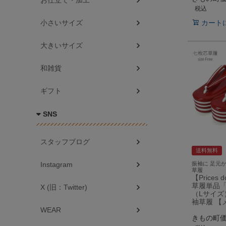
お仕立て・加工
税込
小さいサイズ
カート
大きいサイズ
和雑貨
ギフト
SNS
スタッフブログ
送料無料
振袖に 足元
Instagram
草履
【Prices
草履単品「
X (旧：Twitter)
（Lサイズ
袖草履 【
WEAR
きもの町