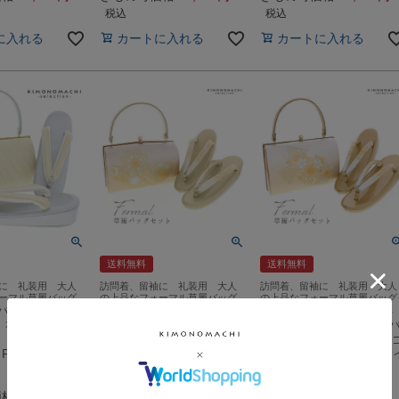
税込
税込
に入れる
カートに入れる
カートに入れる
送料無料
送料無料
に 礼装用 大人
訪問着、留袖に 礼装用 大人
訪問着、留袖に 礼装用 大人
ーマル草履バッグ
の上品なフォーマル草履バッグ
の上品なフォーマル草履バッグ
 バッグ セット
礼装 草履 バッグ セット
礼装 草履 バッグ セット
 礼装用草履バ
レディース 礼装用草履バ
レディース 礼装用草履
「ゴールド×グ
ッグセット「オレンジゴ
ッグセット「シルバー×
Fサイズ(M～L
ールド 宝相華」Fサイズ
ールド 色紙に桜」Fサ
(M～Lサ…
ズ(M～…
価格
28,600
きもの町価格
24,200
きもの町価格
24,200