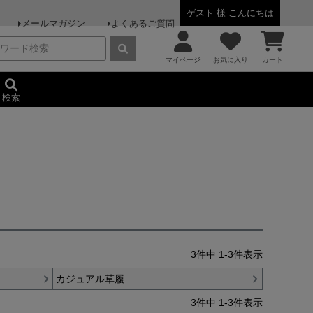
ゲスト 様 こんにちは
メールマガジン
よくあるご質問
マイページ
お気に入り
カート
検索
3
件中
1
-
3
件表示
カジュアル草履
3
件中
1
-
3
件表示