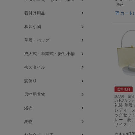
税込
カート
着付け用品
和装小物
草履・バッグ
成人式・卒業式・振袖小物
袴スタイル
髪飾り
送料無料
男性用着物
訪問着、留袖
の上品なフォ
礼装 草履
浴衣
レディース
ッグセット
レー 菱」
夏物
サイズ…
きもの町