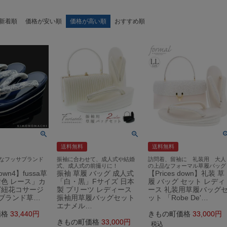
新着順
価格が安い順
価格が高い順
おすすめ順
送料無料
送料無料
なフッサブランド
振袖に合わせて、成人式や結婚
訪問着、留袖に 礼装用 大人
式、成人式の前撮りに！
の上品なフォーマル草履バッグ
down4】fussa草
振袖 草履 バッグ 成人式
【Prices down】礼装 草
色 レース」カ
「白・黒」Fサイズ 日本
履 バッグ セット レディ
グ紐花コサージ
製 プリーツ レディース
ース 礼装用草履バッグ
 ブランド草…
振袖用草履バッグセット
ット 「Robe De'…
エナメル…
価格
33,440
きもの町価格
33,000
きもの町価格
33,000
税込