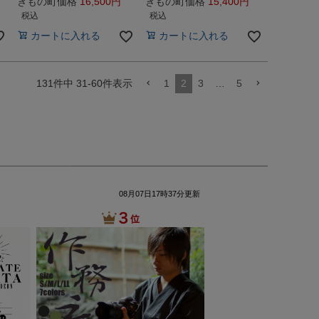
きもの町価格
16,500
きもの町価格
15,400
税込
税込
カートに入れる
カートに入れる
131
件中
31
-
60
件表示
1
2
3
…
5