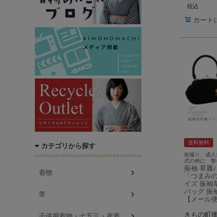
税込
カート
送料無料
カテゴリから探す
前撮り、成人
式の袴に 華
振袖 草履
着物
「つまみの
イズ 振袖
バッグ 振
帯
【メール
きもの町
子供用着物・七五三・産着