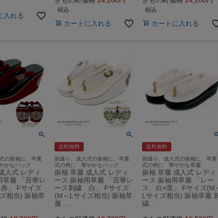
税込
税込
に入れる
カートに入れる
カートに入れる
送料無料
送料無料
式の振袖に、卒業
前撮り、成人式の振袖に、卒業
前撮り、成人式の振袖に、卒業
やかなバッグ
式の袴に 華やかなバッグ
式の袴に 華やかな草履
 成人式 レディ
振袖 草履 成人式 レディ
振袖 草履 成人式 レディ
用草履 「百華レ
ース 振袖用草履 「百華レ
ース 振袖用草履 「レー
赤」 Fサイズ
ース刺繍 白」 Fサイズ
ス、白×黒」 Fサイズ(M
イズ相当) 振袖草
(M～Lサイズ相当) 振袖草
Lサイズ相当) 振袖草履 
履 …
繍…