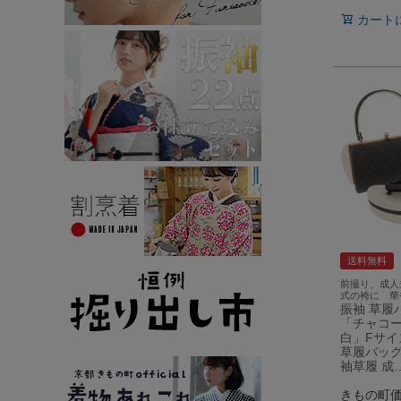
カート
送料無料
前撮り、成人
式の袴に 華
振袖 草履
「チャコー
白」Fサイ
草履バッグ
袖草履 成
きもの町