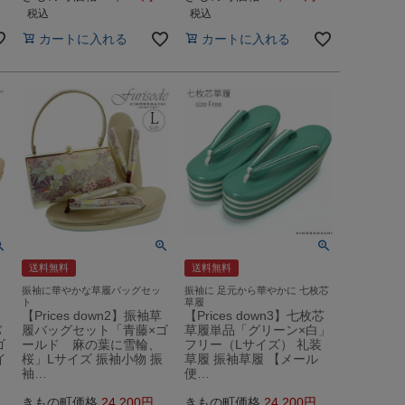
税込
税込
カートに入れる
カートに入れる
送料無料
送料無料
振袖に華やかな草履バッグセッ
振袖に 足元から華やかに 七枚芯
ト
草履
【Prices down2】振袖草
【Prices down3】七枚芯
バ
履バッグセット「青藤×ゴ
草履単品「グリーン×白」
ゴ
ールド 麻の葉に雪輪、
フリー（Lサイズ） 礼装
イ
桜」Lサイズ 振袖小物 振
草履 振袖草履 【メール
袖…
便…
きもの町価格
24,200
きもの町価格
24,200