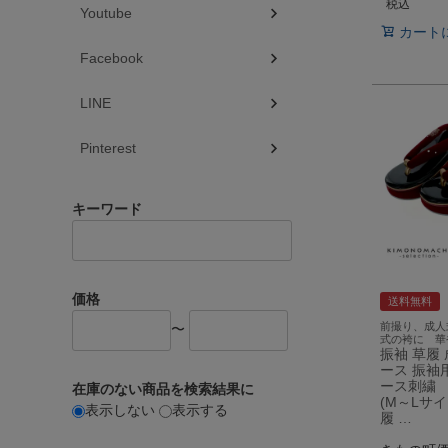
税込
Youtube
カート
Facebook
LINE
Pinterest
キーワード
価格
送料無料
前撮り、成人
〜
式の袴に 華
振袖 草履
ース 振袖
ース刺繍 
在庫のない商品を検索結果に
(M～Lサ
表示しない
表示する
履 …