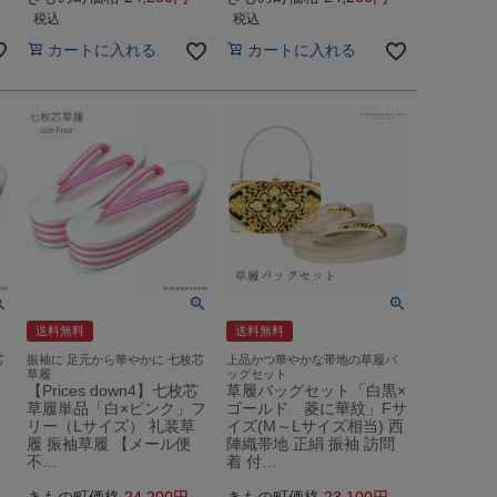
税込
税込
カートに入れる
カートに入れる
送料無料
送料無料
芯
振袖に 足元から華やかに 七枚芯
上品かつ華やかな帯地の草履バ
草履
ッグセット
【Prices down4】七枚芯
草履バッグセット「白黒×
」
草履単品「白×ピンク」フ
ゴールド 菱に華紋」Fサ
リー（Lサイズ） 礼装草
イズ(M～Lサイズ相当) 西
履 振袖草履 【メール便
陣織帯地 正絹 振袖 訪問
不…
着 付…
きもの町価格
24,200
きもの町価格
23,100