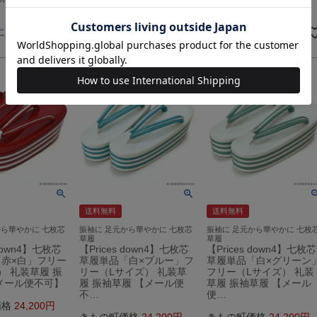
税込
税込
に入れる
カートに入れる
カートに入れる
送料無料
送料無料
から華やかに 七枚芯
振袖に 足元から華やかに 七枚芯
振袖に 足元から華やかに 七枚
草履
草履
 down4】七枚芯
【Prices down4】七枚芯
【Prices down4】七枚芯
赤×白」フリー
草履単品「白×ブルー」フ
草履単品「白×グリーン
） 礼装草履 振
リー（Lサイズ） 礼装草
フリー（Lサイズ） 礼装
メール便不可】
履 振袖草履 【メール便
草履 振袖草履 【メール
不…
便…
価格
24,200
きもの町価格
24,200
きもの町価格
24,200