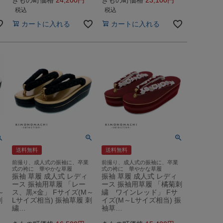
税込
税込
カートに入れる
カートに入れる
送料無料
送料無料
前撮り、成人式の振袖に、卒業
前撮り、成人式の振袖に、卒業
式の袴に 華やかな草履
式の袴に 華やかな草履
振袖 草履 成人式 レディ
振袖 草履 成人式 レディ
ース 振袖用草履 「レー
ース 振袖用草履 「橘菊刺
～
ス、黒×金」 Fサイズ(M～
繍 ワインレッド」 Fサ
刺
Lサイズ相当) 振袖草履 刺
イズ(M～Lサイズ相当) 振
繍…
袖草…