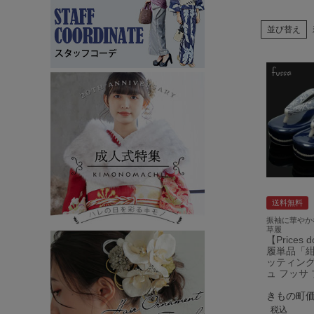
並び替え
送料無料
振袖に華やか
草履
【Prices 
履単品「紺
ッティン
ュ フッサ
きもの町
税込