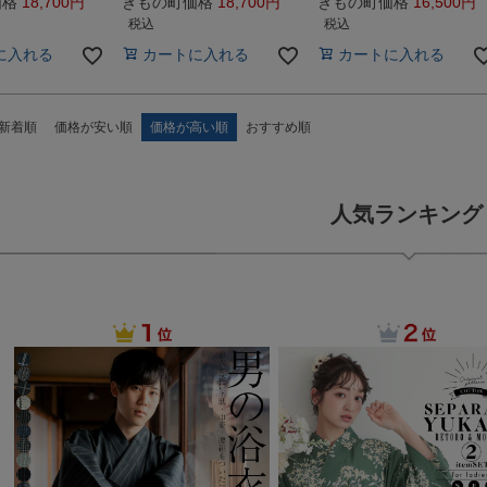
価格
18,700
きもの町価格
18,700
きもの町価格
16,500
税込
税込
に入れる
カートに入れる
カートに入れる
新着順
価格が安い順
価格が高い順
おすすめ順
人気ランキング