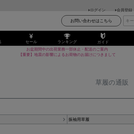
ログイン
会員登録
お問い合わせはこちら
品
セール
ランキング
ガイド
お盆期間中の出荷業務一部休止・配送のご案内
【重要】地震の影響によるお荷物のお届けにつきまして
草履の通販
振袖用草履