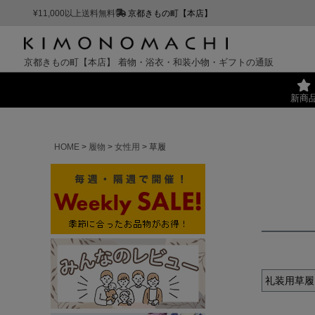
¥11,000以上送料無料
京都きもの町【本店】
京都きもの町【本店】
着物・浴衣・和装小物・ギフトの通販
新商
HOME
履物
女性用
草履
礼装用草履