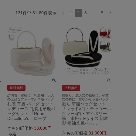
131
件中
31
-
60
件表示
1
2
3
…
5
送料無料
送料無料
訪問着、留袖に 礼装用 大人
前撮り、成人式の振袖に、卒業
の上品なフォーマル草履バッグ
式の袴に 華やかな草履バッグ
礼装 草履 バッグ セット
振袖 草履バッグセット
レディース 礼装用草履バ
「レッド×白・チャコール
セ
ッグセット 「Robe
グレー×白・アイボリー
De'collete'e ローブ…
黒 市松」Fサイズ 日本
製 振袖草履バッ…
きもの町価格
33,000
きもの町価格
31,900
税込