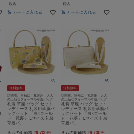
税込
税込
カートに入れる
カートに入れる
送料無料
送料無料
訪問着、留袖に 礼装用 大人
訪問着、留袖に 礼装用 大人
の上品なフォーマル草履バッグ
の上品なフォーマル草履バッグ
礼装 草履 バッグ セット
礼装 草履 バッグ セット
レディース 礼装用草履バ
レディース 礼装用草履バ
M
ッグセット 「白×ゴール
ッグセット 「白×ゴール
履
ド 鏡裏」 Lサイズ 礼装
ド 花菱」 Lサイズ 礼装
草履バ…
草履バ…
きもの町価格
29,700
きもの町価格
29,700