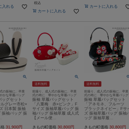
税込
に入れる
カートに入れる
カートに入れる
送料無料
送料無料
式の振袖に、卒業
前撮り、成人式の振袖に、卒業
前撮り、成人式の振袖に、卒業
やかな草履バッグ
式の袴に 華やかな草履バッグ
式の袴に 華やかな草履バッグ
バッグセット
振袖 草履バッグセット
振袖 草履バッグセット
ルグレー市松×
「八重梅 赤×ピンク」F
「アネモネ、フルーツ
ズ 日本製 振袖
サイズ 振袖草履バッグ 振
ブラックネイビー」Fサ
 振袖バッグ 振
袖バッグ 振袖草履 成人式
ズ 振袖草履バッグ 振袖
…
【メール便…
ッグ 振袖草履…
価格
31,900
きもの町価格
30,800
きもの町価格
30,800