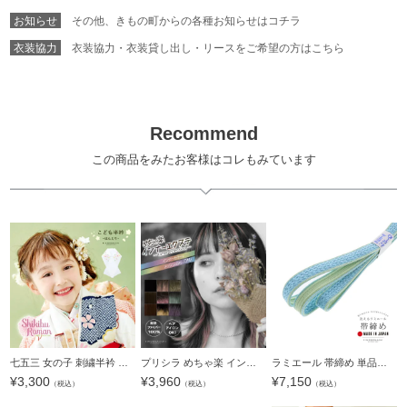
お知らせ
その他、きもの町からの各種お知らせはコチラ
衣装協力
衣装協力・衣装貸し出し・リースをご希望の方はこちら
Recommend
この商品をみたお客様はコレもみています
七五三 女の子 刺繍半衿 単品「桜に鈴」式部浪漫 日本製 こども半衿 刺繍半襟 半襟 七歳 女の子【メール便対応可】
プリシラ めちゃ楽 インナーエクステ「ブラック、ダークブラウン、マロンブラウン、ラベンダー、プラム、ゴールド、グレー、グリーン、バイオレット」耐熱 ワンタッチ インナー エクステ ウィッグ 前髪 後ろ髪 エク
ラミエール 帯締め 単品「アイスブルー×アップルグリーン No.3」日本製 ラミエール帯締め 帯じめ 帯〆 帯締 洗える 帯小物 和装小物【メール便対応可】
¥
3,300
¥
3,960
¥
7,150
（税込）
（税込）
（税込）