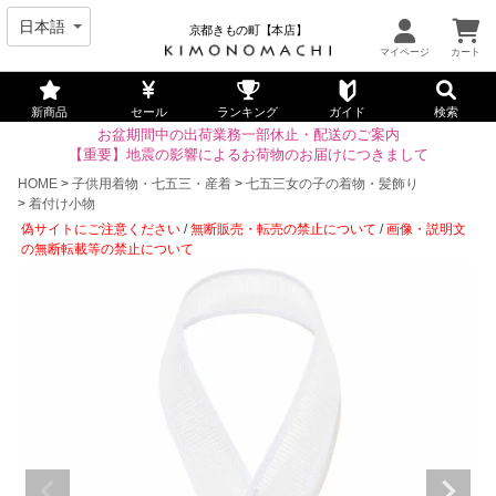
京都きもの町【本店】
新商品
セール
ランキング
ガイド
検索
お盆期間中の出荷業務一部休止・配送のご案内
【重要】地震の影響によるお荷物のお届けにつきまして
HOME
子供用着物・七五三・産着
七五三女の子の着物・髪飾り
着付け小物
偽サイトにご注意ください
/
無断販売・転売の禁止について
/
画像・説明文
の無断転載等の禁止について