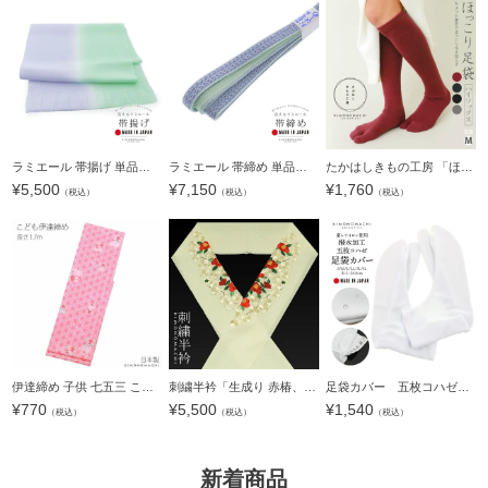
ラミエール 帯揚げ 単品「ウィスタリア×アイスグリーン No.7」日本製 帯あげ おびあげ 帯揚 ぼかし 洗える【メール便対応可】
ラミエール 帯締め 単品「ウィスタリア×アイスグリーン No.7」日本製 ラミエール帯締め 帯じめ 帯〆 帯締 洗える 帯小物 和装小物【メール便対応可】
たかはしきもの工房 「ほっこり足袋ハイソックス Mサイズ 22～24cm 全4色（鈍色／黒檀／鉄色／緋色）」 和装肌着 足袋ソックス ハイソックスタイプ 厚手生地 レディース 日本製 着物用肌着 下着 着付け 着物 【メー
¥
5,500
¥
7,150
¥
1,760
（税込）
（税込）
（税込）
伊達締め 子供 七五三 こども 女の子 男の子用伊達〆 女児 男児 753＜R＞
刺繍半衿「生成り 赤椿、白梅」日本製 半襟 振袖 半えりss2203wkm10＜R＞
足袋カバー 五枚コハゼ S～4L はっ水加工で雨の日のお出かけも安心！[ 足袋 ] [ 足袋カバー ]＜R＞ 【メール便対応可】
¥
770
¥
5,500
¥
1,540
（税込）
（税込）
（税込）
新着商品