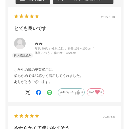
2025.3.10
とても良いです
みみ
年代:
40代
性別:
女性
身長:
151～155cm
体型:
ふつう
靴のサイズ:
24cm
小学生の娘の卒業式用に。
柔らかめで違和感なく着用してくれました。
ありがとうございます。
参考になった
0
Like!
0
2024.5.6
やわらかくて使いやすそう