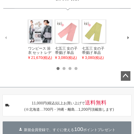
ワンピース 浴
七五三 女の子
七五三 女の子
七五三 7歳 女
衣 セット レデ
帯揚げ 単品
帯揚げ 単品
の子 丸ぐけ 帯
ィース 吸水速
「灰桃色」日
「若葉色」日
締め 単品「若
¥ 21,670(税込)
¥ 3,080(税込)
¥ 3,080(税込)
¥ 3,080(税込)
乾 ポリエステ
本製 7歳 女児
本製 7歳 女児
葉色」日本製
ル浴衣 浴衣2
七五三小物 お
七五三小物 お
帯締め 七五三
点セット（浴
びあげ 和装 着
びあげ 和装 着
小物 丸ぐけ紐
衣＋バッグ付
物
物
帯締め
き作り帯 オビ
KIMONOMAC
KIMONOMAC
KIMONOMAC
シェ）「ラン
HI オリジナル
HI オリジナル
HI オリジナル
ペー
タン・夜の葉
【メール便不
【メール便不
【メール便不
ジト
音・金継ぎ・
可】
可】
可】
チューリッ
ップ
プ」Fサイズ
送料無料
へ
カシュクール
11,000円(税込)以上お買い上げで
ワンピース 簡
(※北海道…700円・沖縄・離島…1,200円頂戴致します)
単着付け 大人
100
新規会員登録で、すぐに使える
ポイントプレゼント