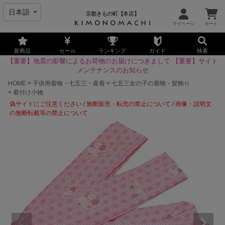
京都きもの町【本店】
新商品
セール
ランキング
ガイド
検索
【重要】地震の影響によるお荷物のお届けにつきまして
【重要】サイト
メンテナンスのお知らせ
HOME
子供用着物・七五三・産着
七五三女の子の着物・髪飾り
着付け小物
偽サイトにご注意ください
/
無断販売・転売の禁止について
/
画像・説明文
の無断転載等の禁止について