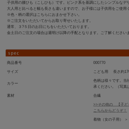
子供用の腰ひも（こしひも）です。ピンク系を基調にしたシンプルなデ
大人用と比べると幅も長さも違いますので、お子様には子供用をご使用
※色・柄の選択はこちらにおまかせ下さい。
※ご注文をいただいてからお取り寄せいたします。
通常、３?５日のお日にちをいただいております。
金土日のご注文の場合は週明け以降の手配となります。ご了解ください
商品番号
000770
サイズ
こども用 長さ約170c
色柄は様々です。当
カラー
承ください。（写真
素材
合繊
>>その他の 【子
こちらからどうぞ！
着物（女の子用） ＞