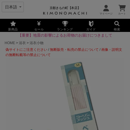
京都きもの町【本店】
新商品
セール
ランキング
ガイド
検索
【重要】地震の影響によるお荷物のお届けにつきまして
HOME
浴衣
浴衣小物
偽サイトにご注意ください
/
無断販売・転売の禁止について
/
画像・説明文
の無断転載等の禁止について