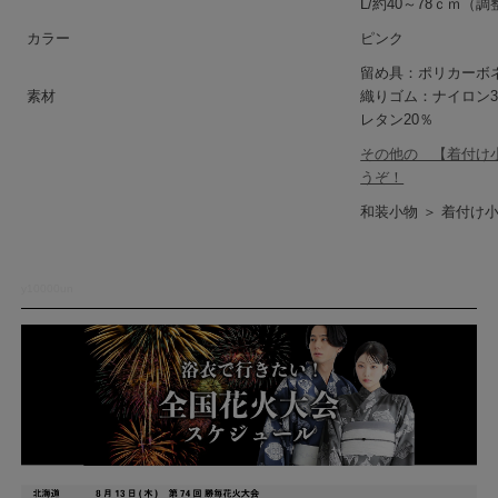
L/約40～78ｃｍ（
カラー
ピンク
留め具：ポリカーボネ
素材
織りゴム：ナイロン3
レタン20％
その他の 【着付け
うぞ！
和装小物 ＞ 着付け小
y10000un