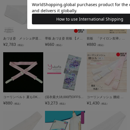
あづま姿 メッシュ伊達締め「白」M/L 夏もOK浴衣着付け小物 コーリン＜R＞
帯板 あづま姿 前板 【メール便不可】着付け小物 スタンダードタイプ＜R＞
前板 「ナイロン友禅」【メール便不可】＜R＞
¥
2,783
¥
660
¥
880
（税込）
（税込）
（税込）
コーリンベルト 夏もOK浴衣着付け小物【メール便不可】＜R＞
(浴衣最大18,000円OFFSALE8/13迄)【Prices down2】浴衣 レディース 単品 「ミント 牡丹と撫子」 フリーサイズ yukata 【メール便不可】
コーリンメッシュ 腰紐 単品「白・ピンク」M/L サイズ 日本製 和装小物 着付け小物 無地 女性 腰ひも 浴衣 絽 薄物 夏 夏用 着付け 練習 小物 便利グッズ【メール便対応可】
¥
880
¥
3,273
¥
1,430
（税込）
（税込）
（税込）