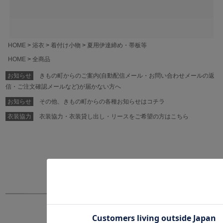
HOME
浴衣
着付け小物
夏用伊達締め・帯板等
HOME
全商品
お知らせ
きもの町からのご案内(自動配信メール・お問い合わせメールの返
信・ご注文確認メールなど)が届かない方へ
お知らせ
その他、きもの町からの各種お知らせはコチラ
衣装協力
衣装協力・衣装貸し出し・リースをご希望の方はこちら
Recommend
この商品をみたお客様はコレもみています