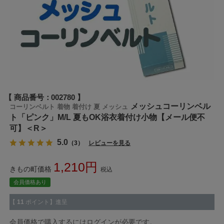
商品番号
002780
メッシュコーリンベル
コーリンベルト 着物 着付け 夏 メッシュ
ト「ピンク」M/L 夏もOK浴衣着付け小物【メール便不
可】＜R＞
5.0
（3）
レビューを見る
1,210
きもの町価格
税込
会員価格あり
【
11
ポイント】進呈
会員価格で購入するにはログインが必要です。