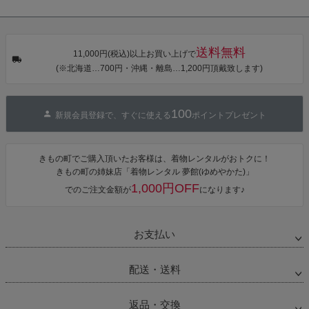
シェ）「ラン
HI オリジナル
HI オリジナル
HI オリジナル
タン・夜の葉
【メール便不
【メール便不
【メール便不
音・金継ぎ・
可】
可】
可】
チューリッ
プ」Fサイズ
送料無料
カシュクール
11,000円(税込)以上お買い上げで
ワンピース 簡
(※北海道…700円・沖縄・離島…1,200円頂戴致します)
単着付け 大人
100
新規会員登録で、すぐに使える
ポイントプレゼント
きもの町でご購入頂いたお客様は、着物レンタルがおトクに！
きもの町の姉妹店「着物レンタル 夢館(ゆめやかた)」
1,000円OFF
でのご注文金額が
になります♪
お支払い
配送・送料
返品・交換