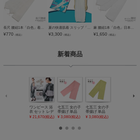
長尺 腰紐1本「白色」着付け小物 毛100％ こしひも モス腰紐 【メール便対応可】＜R＞
夏の快適肌着 スリップ「白色」浴衣 東レ 機能性原糸 着物 スリップ＜H＞
麻 腰紐1本「白色」日本製 着物の着付けに こしひも 麻100％ 【メール便対応可】＜R＞
¥
770
¥
3,300
¥
1,650
（税込）
（税込）
（税込）
新着商品
ワンピース 浴
七五三 女の子
七五三 女の子
七五三 7歳 女
衣 セット レデ
帯揚げ 単品
帯揚げ 単品
の子 丸ぐけ 帯
ィース 吸水速
「灰桃色」日
「若葉色」日
締め 単品「若
¥ 21,670(税込)
¥ 3,080(税込)
¥ 3,080(税込)
¥ 3,080(税込)
乾 ポリエステ
本製 7歳 女児
本製 7歳 女児
葉色」日本製
ル浴衣 浴衣2
七五三小物 お
七五三小物 お
帯締め 七五三
点セット（浴
びあげ 和装 着
びあげ 和装 着
小物 丸ぐけ紐
衣＋バッグ付
物
物
帯締め
き作り帯 オビ
KIMONOMAC
KIMONOMAC
KIMONOMAC