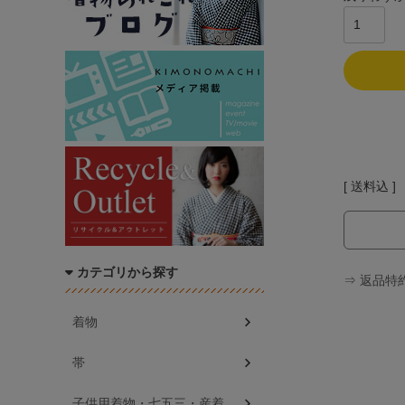
送料込
カテゴリから探す
⇒ 返品特
着物
帯
子供用着物・七五三・産着