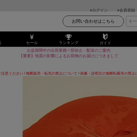
ログイン
会員登録
お問い合わせはこちら
品
セール
ランキング
ガイド
お盆期間中の出荷業務一部休止・配送のご案内
【重要】地震の影響によるお荷物のお届けにつきまして
ご注意ください
/
無断販売・転売の禁止について
/
画像・説明文の無断転載等の禁止