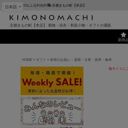
¥11,000以上送料無料
京都きもの町【本店】
京都きもの町【本店】
着物・浴衣・和装小物・ギフトの通販
新商
HOME
ギフト
長寿のお祝い・還暦・古希・喜寿・傘寿
偽サイトに