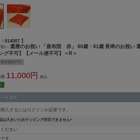
号
014007
還暦のお祝い 「座布団 赤」 60歳・61歳 長寿のお祝い
暦祝い
ング不可】【メール便不可】＜R＞
海外発送不可
11,000
価格
税込
り
ント】進呈
で購入するにはログインが必要です。
品は大きいためラッピング対応できません
(
必
須
かです。