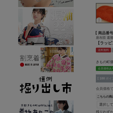
商品番
座布団 還
【ラッピ
送料無料
きもの町
会員価格あ
【
100
ポイ
会員価格
こちらの商
残りわず