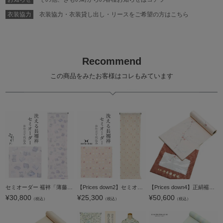
衣装協力
衣装協力・衣装貸し出し・リースをご希望の方はこちら
Recommend
この商品をみたお客様はコレもみています
セミオーダー 襦袢「薄藤色 本と万年筆」みすゞうた 反物代、お仕立て代込 柄襦袢 洗える襦袢 【メール便不可】
【Prices down2】セミオーダー 襦袢「ピンクベージュ 蝶」ハナエモリ 反物代、お仕立て代込 柄襦袢 洗える襦袢 【メール便不可】ss2512wkm15
【Prices down4】正絹襦袢反物「薄ピンク色 紅白梅」ウロコ綸子 手描き 着尺 柄襦袢 未仕立て ＜U＞【メール便不可】
¥
30,800
¥
25,300
¥
50,600
（税込）
（税込）
（税込）