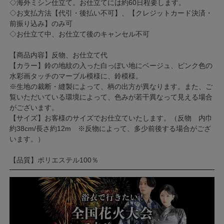
◇海外ミシン仕立て。お仕立てには約60日程要します。
◇お支払方法【代引・後払い不可】、【クレジットカード決済・
前振り込み】のみ可
◇お仕立て中、お仕立て後のキャンセル不可
【商品内容】反物、お仕立て代
【カラー】鈴の地紋の入った白っぽい地にベージュ、ピンク色の
水彩画タッチのマーブル模様に、鈴模様。
※生地の裁断・縫製によって、柄の出方が異なります。また、ご
覧いただいている環境によって、色みが若干異なって見える場合
がございます。
【サイズ】お客様のサイズでお仕立ていたします。（反物 内巾
約38cm/長さ約12m ※反物によって、多少前後する場合がござ
います。）
【品質】ポリエステル100％