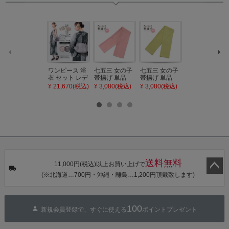
ワンピース 浴
七五三 女の子
七五三 女の子
七五三 7歳 女
衣 セット レデ
帯揚げ 単品
帯揚げ 単品
の子 丸ぐけ 帯
ィース 吸水速
「灰桃色」日
「若葉色」日
締め 単品「若
¥ 21,670(税込)
¥ 3,080(税込)
¥ 3,080(税込)
¥ 3,080(税込)
乾 ポリエステ
本製 7歳 女児
本製 7歳 女児
葉色」日本製
ル浴衣 浴衣2
七五三小物 お
七五三小物 お
帯締め 七五三
点セット（浴
びあげ 和装 着
びあげ 和装 着
小物 丸ぐけ紐
衣＋バッグ付
物
物
帯締め
き作り帯 オビ
KIMONOMAC
KIMONOMAC
KIMONOMAC
シェ）「ラン
HI オリジナル
HI オリジナル
HI オリジナル
タン・夜の葉
【メール便不
【メール便不
【メール便不
音・金継ぎ・
可】
可】
可】
チューリッ
プ」Fサイズ
送料無料
カシュクール
11,000円(税込)以上お買い上げで
ワンピース 簡
(※北海道…700円・沖縄・離島…1,200円頂戴致します)
単着付け 大人
ペー
ジト
ップ
100
新規会員登録で、すぐに使える
ポイントプレゼント
へ