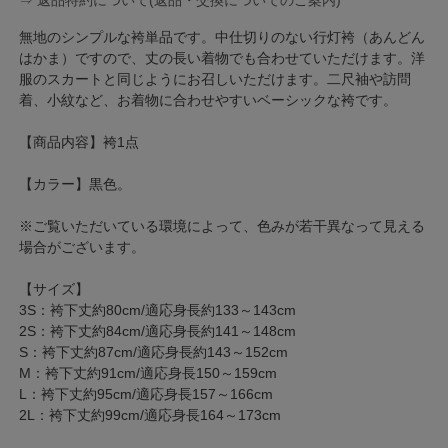
⇒ 返品特約について(返品・交換についてのご案内)
無地のシンプルな袴単品です。中仕切りのない行灯袴（あんどん
はかま）ですので、丈の長い着物でも合わせていただけます。洋
服のスカートと同じようにお召しいただけます。二尺袖や訪問
着、小紋など、お着物に合わせやすいベーシックな袴です。
【商品内容】袴1点
【カラー】黒色。
※ご覧いただいている環境によって、色みが若干異なって見える
場合がございます。
【サイズ】
3S：袴下丈約80cm/適応身長約133～143cm
2S：袴下丈約84cm/適応身長約141～148cm
S：袴下丈約87cm/適応身長約143～152cm
M：袴下丈約91cm/適応身長150～159cm
L：袴下丈約95cm/適応身長157～166cm
2L：袴下丈約99cm/適応身長164～173cm