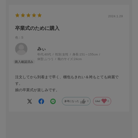
体育祭後もクリーニングして次女の卒業式にも着用します！
2024.1.29
卒業式のために購入
色：S
みぃ
年代:
40代
性別:
女性
身長:
151～155cm
体型:
ふつう
靴のサイズ:
24cm
注文してから到着まで早く、梱包もきれい＆袴もとても綺麗で
す。
娘の卒業式が楽しみです。
参考になった
0
Like!
0