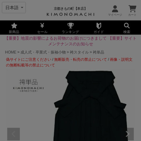
京都きもの町【本店】
新商品
セール
ランキング
ガイド
検索
【重要】地震の影響によるお荷物のお届けにつきまして
【重要】サイト
メンテナンスのお知らせ
HOME
成人式・卒業式・振袖小物
袴スタイル
袴単品
偽サイトにご注意ください
/
無断販売・転売の禁止について
/
画像・説明文
の無断転載等の禁止について