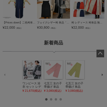
【Prices down】二色袴単品「紺×白」SS、S、M、L、2L 卒業式、修了式に はいからさんスタイル 先生袴 ジュニア袴 無地袴 レディース 【メール便不可】
フェイクレザー袴 単品「フェイクレザー 黒」卒業式 袴 レディース 行燈袴 M・L・LL/2Lサイズ 女性用袴単品 【メール便不可】
袴 レディース 袴単品 無地 二色使い 6パターン 4サイズ バイカラー 刺繍入り ヘラ付き 卒業袴 行灯袴 卒業式の袴に 赤 白 紺 Sサイズ Mサイズ Lサイズ LLサイズ 【メール便不可】
¥
22,000
¥
30,800
¥
22,000
（税込）
（税込）
（税込）
新着商品
ペー
ジト
ップ
へ
ワンピース 浴
七五三 女の子
七五三 女の子
七五三 7歳 女
衣 セット レデ
帯揚げ 単品
帯揚げ 単品
の子 丸ぐけ 帯
ィース 吸水速
「灰桃色」日
「若葉色」日
締め 単品「若
¥ 21,670(税込)
¥ 3,080(税込)
¥ 3,080(税込)
¥ 3,080(税込)
乾 ポリエステ
本製 7歳 女児
本製 7歳 女児
葉色」日本製
ル浴衣 浴衣2
七五三小物 お
七五三小物 お
帯締め 七五三
点セット（浴
びあげ 和装 着
びあげ 和装 着
小物 丸ぐけ紐
衣＋バッグ付
物
物
帯締め
き作り帯 オビ
KIMONOMAC
KIMONOMAC
KIMONOMAC