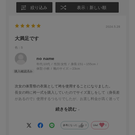
絞り込み
表示：新しい順
2024.5.28
大満足です
色：S
no name
年代:
10代
性別:
女性
身長:
151～155cm
体型:
小柄
靴のサイズ:
～23cm
次女の体育祭の衣装として袴を使用することになりました。
長女の時に袴一式を購入していたのでサイズ直しをして（身長差
があるので）使用するつもりでしたが、お直し料金が高く迷って
いました。
続きを読む
京都きもの町さんでお直し料金よりもお安い袴を見つけたので正
直衣装として着用できれば良いくらいに思って購入したのですが
注文後すぐに届き、袴もしっかりしたもので驚きました。（ごめ
参考になった
0
Like!
0
んなさい…）