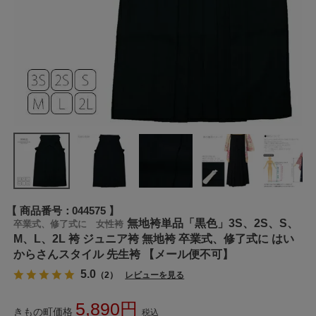
商品番号
044575
無地袴単品「黒色」3S、2S、S、
卒業式、修了式に 女性袴
M、L、2L 袴 ジュニア袴 無地袴 卒業式、修了式に はい
からさんスタイル 先生袴 【メール便不可】
5.0
（2）
レビューを見る
5,890
きもの町価格
税込