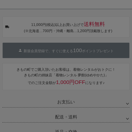
シェ）「ラン
HI オリジナル
HI オリジナル
HI オリジナル
タン・夜の葉
【メール便不
【メール便不
【メール便不
音・金継ぎ・
可】
可】
可】
チューリッ
プ」Fサイズ
送料無料
カシュクール
11,000円(税込)以上お買い上げで
ワンピース 簡
(※北海道…700円・沖縄・離島…1,200円頂戴致します)
単着付け 大人
100
新規会員登録で、すぐに使える
ポイントプレゼント
きもの町でご購入頂いたお客様は、着物レンタルがおトクに！
きもの町の姉妹店「着物レンタル 夢館(ゆめやかた)」
1,000円OFF
でのご注文金額が
になります♪
お支払い
配送・送料
返品・交換