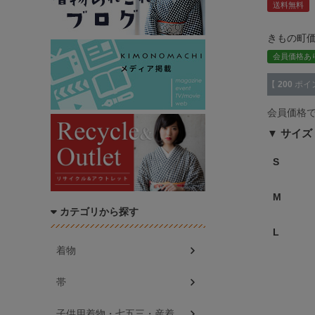
送料無料
きもの町
会員価格あ
【
200
ポイ
会員価格
サイズ
S
M
カテゴリから探す
L
着物
帯
子供用着物・七五三・産着