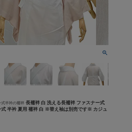
長襦袢 白 洗える長襦袢 ファスナー式
ー式半衿の襦袢
式 半衿 夏用 襦袢 白 ※替え袖は別売です※ カジュ