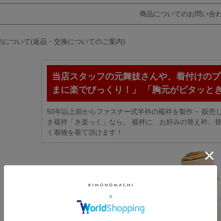
商品についてのお問い合
約について(返品・交換についてのご案内)
当店スタッフの元舞妓さんや、着付けのプ
まに楽でびっくり！」 「胸元がピタッと
50年以上前からファスナー式半衿の襦袢を製作・ 販売
き襦袢「き楽っく」なら、 襦袢に、お好みの替え衿、替
く着物を着て頂けます！