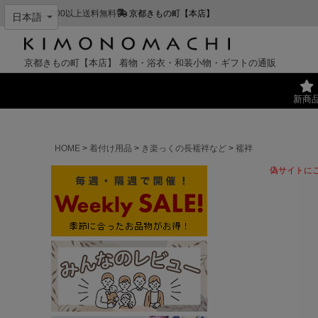
¥11,000以上送料無料
京都きもの町【本店】
京都きもの町【本店】
着物・浴衣・和装小物・ギフトの通販
新商
HOME
着付け用品
き楽っくの長襦袢など
襦袢
偽サイトに