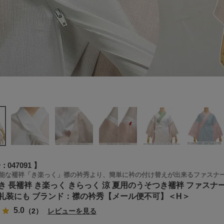
号
047091
能な襦袢「き楽っく」襟の衿秀より、簡単に衿の付け替えが出来るファスナ
き 長襦袢 き楽っく きらっく 涼 夏用のうそつき襦袢 ファスナー
礼装にも ブランド：襟の衿秀【メール便不可】＜H＞
5.0
（2）
レビューを見る