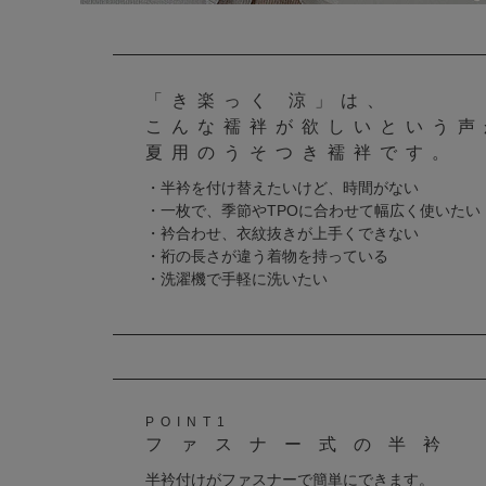
「き楽っく 涼」は、
こんな襦袢が欲しいという声
夏用のうそつき襦袢です。
・半衿を付け替えたいけど、時間がない
・一枚で、季節やTPOに合わせて幅広く使いたい
・衿合わせ、衣紋抜きが上手くできない
・裄の長さが違う着物を持っている
・洗濯機で手軽に洗いたい
POINT1
ファスナー式の半衿
半衿付けがファスナーで簡単にできます。