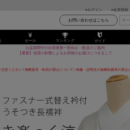
ログイン
会員登録
お問い合わせはこちら
品
セール
ランキング
ガイド
お盆期間中の出荷業務一部休止・配送のご案内
【重要】地震の影響によるお荷物のお届けにつきまして
ご注意ください
/
無断販売・転売の禁止について
/
画像・説明文の無断転載等の禁止