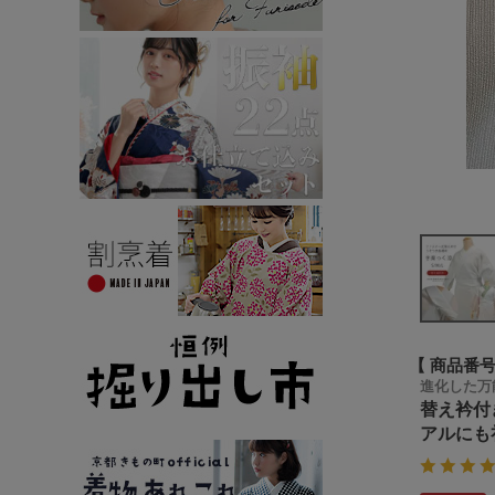
商品番
進化した万
替え衿付
アルにも