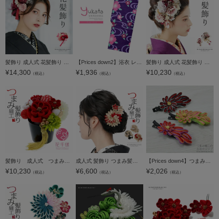
髪飾り 成人式 花髪飾り Uピン 15点セット フラワーポット 「アンティーク ローザ レッド Arenca No.8361」 振袖用髪飾り お花髪飾り プリザーブドフラワー 成人式 卒業式 結婚式 着物 日本製 【メール便不可】＜H
【Prices down2】浴衣 レディース 単品 「紫色地 流水に撫子」 フリーサイズ レトロ モダン 大人柄 女性浴衣単品 女浴衣 ゆかた yukata 【メール便不可】
髪飾り 成人式 花髪飾り フラワーコーム Uピン 3点セット 「アネモネ ワイン No.1339」 振袖用髪飾り お花髪飾り プリザーブドフラワー 成人式 卒業式 結婚式 着物 日本製 【メール便不可】＜H＞
¥
14,300
¥
1,936
¥
10,230
（税込）
（税込）
（税込）
髪飾り 成人式 つまみ髪飾り Uピン 12点セット 「フラワーポット 赤 No.8334」 振袖用髪飾り お花髪飾り 成人式 卒業式 結婚式 着物 【メール便不可】＜H＞
成人式 髪飾り つまみ髪飾り コーム 単品「白・黒・赤 つまみの剣菊」日本製 振袖用髪飾り お花髪飾り 成人式 卒業式 結婚式 着物【メール便不可】
【Prices down4】つまみ細工髪飾り「グリーン×ピンク、パープル×レッド、白×黒×赤」クリップ髪飾り ヘアアクセサリー つまみクリップ 振袖、着物に 【メール便不可】
¥
10,230
¥
6,600
¥
2,026
（税込）
（税込）
（税込）