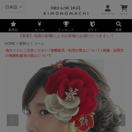
京都きもの町【本店】
新商品
セール
ランキング
ガイド
検索
【重要】地震の影響によるお荷物のお届けにつきまして
HOME
髪飾り
コーム
偽サイトにご注意ください
/
無断販売・転売の禁止について
/
画像・説明文
の無断転載等の禁止について