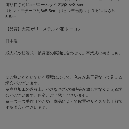
飾り長さ約11cm/コームサイズ約3.5×3.5cm
Uピン：モチーフ約6×5.5cm（Uピン部分除く）/Uピン長さ約
5.5cm
【品質】大花 ポリエステル 小花 レーヨン
日本製
成人式や結婚式・披露宴の振袖に合わせて。卒業式の袴姿にも。
※ご覧いただいている環境によって、色みが若干異なって見える
場合がございます。
※商品加工の過程上、小さなキズや糊跡等が致し方なく見える場
合がございます。何卒、ご了承くださいませ。
※一つ一つ手作りのため、商品によって配置やサイズが若干前後
する場合がございます。