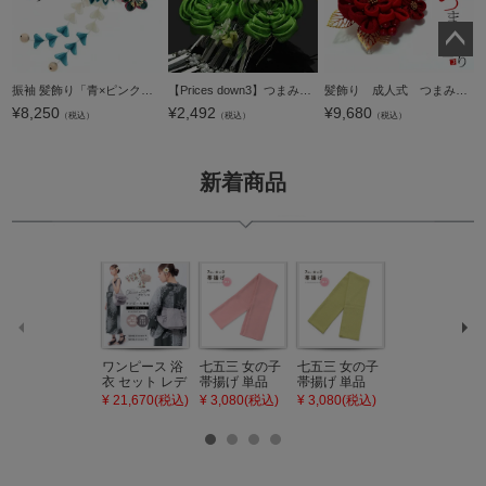
ペー
ジト
振袖 髪飾り「青×ピンク 剣つまみ、つまみのお花」つまみ細工 髪飾り単品 成人式 前撮り 【メール便不可】＜H＞
【Prices down3】つまみ細工髪飾り「グリーンのお花、翔鶴」舞妓 つまみ髪飾り 振袖用髪飾り 日本髪 振袖 【メール便不可】0
髪飾り 成人式 つまみ髪飾り ゴールドリーフ コームとUピン 2点セット 「つまみ飾り 赤×濃赤 No.8330」 振袖用髪飾り お花髪飾り 成人式 卒業式 結婚式 着物 【メール便不可】＜H＞
¥
8,250
¥
2,492
¥
9,680
ップ
（税込）
（税込）
（税込）
へ
新着商品
ワンピース 浴
七五三 女の子
七五三 女の子
七五三 7歳 女
衣 セット レデ
帯揚げ 単品
帯揚げ 単品
の子 丸ぐけ 帯
ィース 吸水速
「灰桃色」日
「若葉色」日
締め 単品「若
¥ 21,670(税込)
¥ 3,080(税込)
¥ 3,080(税込)
¥ 3,080(税込)
乾 ポリエステ
本製 7歳 女児
本製 7歳 女児
葉色」日本製
ル浴衣 浴衣2
七五三小物 お
七五三小物 お
帯締め 七五三
点セット（浴
びあげ 和装 着
びあげ 和装 着
小物 丸ぐけ紐
衣＋バッグ付
物
物
帯締め
き作り帯 オビ
KIMONOMAC
KIMONOMAC
KIMONOMAC