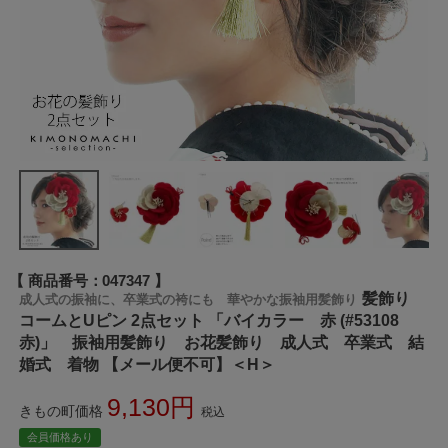
商品番号
047347
髪飾り
成人式の振袖に、卒業式の袴にも 華やかな振袖用髪飾り
コームとUピン 2点セット 「バイカラー 赤 (#53108
赤)」 振袖用髪飾り お花髪飾り 成人式 卒業式 結
婚式 着物 【メール便不可】＜H＞
9,130
きもの町価格
税込
会員価格あり