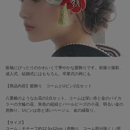
振袖にぴったりのかわいくて華やかな髪飾りです。前撮り撮影、
成人式、結婚式にはもちろん、卒業式の袴にも
【商品内容】髪飾り コームとUピン2点セット
八重椿のようなお花の2点セット。コームは深い赤と金のバイカ
ラーの大輪の花、朱色の組紐とパールビーズの小花、明るい金の
房飾り。Uピンは赤と淡いベージュ、金の縁取り。
【サイズ】
コーム：モチーフ約12.5×12cm（房飾り、コーム部分除く）/房