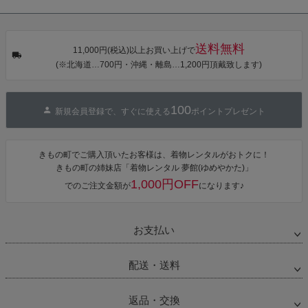
シェ）「ラン
HI オリジナル
HI オリジナル
HI オリジナル
タン・夜の葉
【メール便不
【メール便不
【メール便不
音・金継ぎ・
可】
可】
可】
チューリッ
プ」Fサイズ
送料無料
カシュクール
11,000円(税込)以上お買い上げで
ワンピース 簡
(※北海道…700円・沖縄・離島…1,200円頂戴致します)
単着付け 大人
100
新規会員登録で、すぐに使える
ポイントプレゼント
きもの町でご購入頂いたお客様は、着物レンタルがおトクに！
きもの町の姉妹店「着物レンタル 夢館(ゆめやかた)」
1,000円OFF
でのご注文金額が
になります♪
お支払い
配送・送料
返品・交換