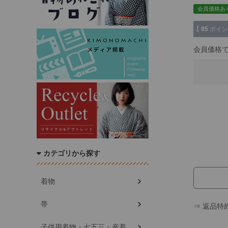
会員価格あ
【
85
ポイン
会員価格
カテゴリから探す
着物
帯
⇒ 返品特
子供用着物・七五三・産着