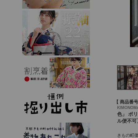
商品番
KIMONO
色」 ポ
ル便不可
きもの町