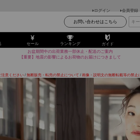
ログイン
会員登録
お問い合わせはこちら
品
セール
ランキング
ガイド
お盆期間中の出荷業務一部休止・配送のご案内
【重要】地震の影響によるお荷物のお届けにつきまして
ご注意ください
/
無断販売・転売の禁止について
/
画像・説明文の無断転載等の禁止