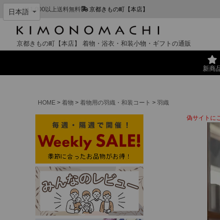
¥11,000以上送料無料
京都きもの町【本店】
京都きもの町【本店】
着物・浴衣・和装小物・ギフトの通販
新商
HOME
着物
着物用の羽織・和装コート
羽織
偽サイトに