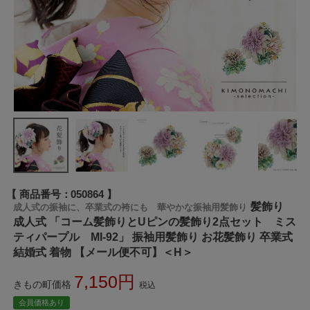
商品番号
050864
髪飾り
成人式の振袖に、卒業式の袴にも 華やかな振袖用髪飾り
成人式 「コーム髪飾りとUピンの髪飾り2点セット ミス
ティパープル MI-92」 振袖用髪飾り お花髪飾り 卒業式
結婚式 着物 【メール便不可】＜H＞
7,150
きもの町価格
税込
会員価格あり