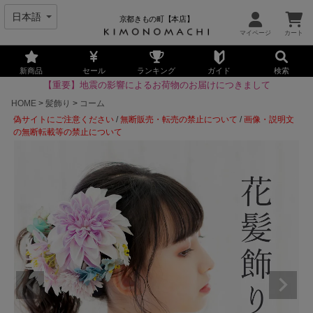
京都きもの町【本店】
新商品
セール
ランキング
ガイド
検索
【重要】地震の影響によるお荷物のお届けにつきまして
HOME
髪飾り
コーム
偽サイトにご注意ください
/
無断販売・転売の禁止について
/
画像・説明文
の無断転載等の禁止について