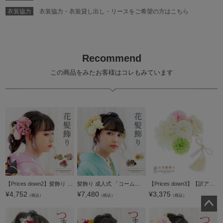
衣装協力
衣装協力・衣装貸し出し・リースをご希望の方はこちら
Recommend
この商品をみたお客様はコレもみています
【Prices down2】髪飾り 成人式 「コーム髪飾りとUピンの髪飾り9点セット アンティークホワイト、ソフトピンク、オールドライラック MI-68」 振袖用髪飾り お花髪飾り 卒業式 結婚式 着物 【メール便不可】＜H＞
髪飾り 成人式 「コーム髪飾りとUピンの髪飾り3点セット オフホワイト、パープル MI-47」 振袖用髪飾り お花髪飾り 卒業式 結婚式 着物 【メール便不可】＜H＞
【Prices down3】【訳アリ】【アウトレット品】コーム 髪飾り 「髪飾り お花のコームとUピンの3点セット TK-MI-2 白」ヘアアクセサリー 大人用・子供用 レディース 着物 和装 振袖 ドレス 七五三 女の子 ワンポイン
¥
4,752
¥
7,480
¥
3,375
（税込）
（税込）
（税込）
ペー