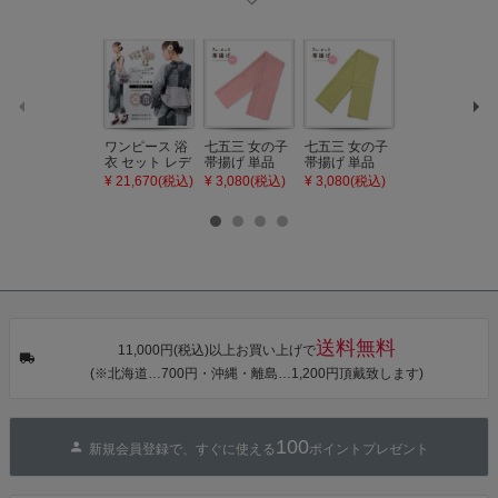
ワンピース 浴
七五三 女の子
七五三 女の子
七五三 7歳 女
衣 セット レデ
帯揚げ 単品
帯揚げ 単品
の子 丸ぐけ 帯
ィース 吸水速
「灰桃色」日
「若葉色」日
締め 単品「若
¥ 21,670(税込)
¥ 3,080(税込)
¥ 3,080(税込)
¥ 3,080(税込)
乾 ポリエステ
本製 7歳 女児
本製 7歳 女児
葉色」日本製
ル浴衣 浴衣2
七五三小物 お
七五三小物 お
帯締め 七五三
点セット（浴
びあげ 和装 着
びあげ 和装 着
小物 丸ぐけ紐
衣＋バッグ付
物
物
帯締め
き作り帯 オビ
KIMONOMAC
KIMONOMAC
KIMONOMAC
シェ）「ラン
HI オリジナル
HI オリジナル
HI オリジナル
タン・夜の葉
【メール便不
【メール便不
【メール便不
音・金継ぎ・
可】
可】
可】
チューリッ
プ」Fサイズ
送料無料
カシュクール
11,000円(税込)以上お買い上げで
ワンピース 簡
(※北海道…700円・沖縄・離島…1,200円頂戴致します)
単着付け 大人
100
新規会員登録で、すぐに使える
ポイントプレゼント