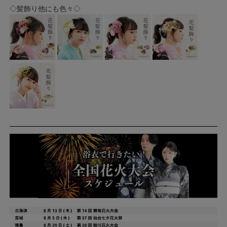
◇髪飾り他にも色々◇