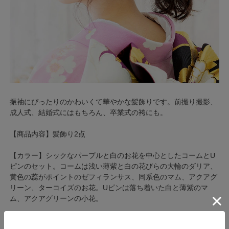
振袖にぴったりのかわいくて華やかな髪飾りです。前撮り撮影、
成人式、結婚式にはもちろん、卒業式の袴にも。
【商品内容】髪飾り2点
【カラー】シックなパープルと白のお花を中心としたコームとU
ピンのセット。コームは浅い薄紫と白の花びらの大輪のダリア、
黄色の蕊がポイントのゼフィランサス、同系色のマム、アクアグ
リーン、ターコイズのお花。Uピンは落ち着いた白と薄紫のマ
ム、アクアグリーンの小花。
【サイズ】