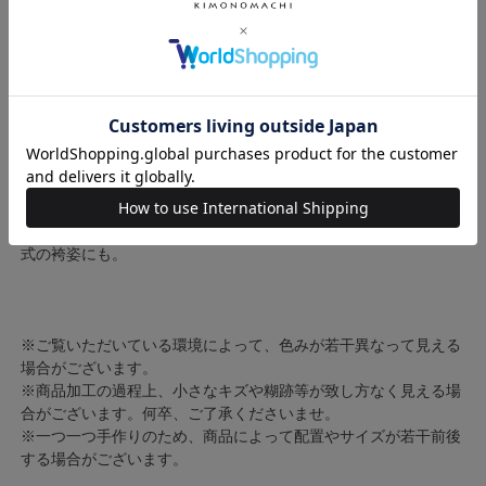
お花モチーフ大：モチーフ約14.5cm×約13cm / コーム：約
5.5cm×約4cm
お花モチーフ小：約8cm×約7cm（Uピン部分除く） / Uピン長
さ：約7cm
【素材】
ポリエステル、ポリエチレン、鉄（Uピン、コーム）
中国製
【使用シーン】成人式や結婚式・披露宴の振袖に合わせて。卒業
式の袴姿にも。
※ご覧いただいている環境によって、色みが若干異なって見える
場合がございます。
※商品加工の過程上、小さなキズや糊跡等が致し方なく見える場
合がございます。何卒、ご了承くださいませ。
※一つ一つ手作りのため、商品によって配置やサイズが若干前後
する場合がございます。