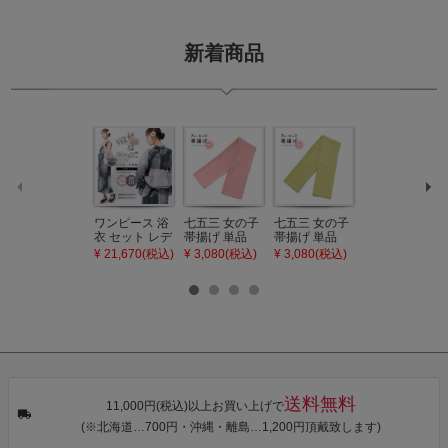
新着商品
ワンピース 浴
七五三 女の子
七五三 女の子
七五三 7歳 女
衣 セット レデ
帯揚げ 単品
帯揚げ 単品
の子 丸ぐけ 帯
ィース 吸水速
「灰桃色」日
「若葉色」日
締め 単品「若
¥ 21,670(税込)
¥ 3,080(税込)
¥ 3,080(税込)
¥ 3,080(税込)
乾 ポリエステ
本製 7歳 女児
本製 7歳 女児
葉色」日本製
ル浴衣 浴衣2
七五三小物 お
七五三小物 お
帯締め 七五三
点セット（浴
びあげ 和装 着
びあげ 和装 着
小物 丸ぐけ紐
衣＋バッグ付
物
物
帯締め
き作り帯 オビ
KIMONOMAC
KIMONOMAC
KIMONOMAC
シェ）「ラン
HI オリジナル
HI オリジナル
HI オリジナル
タン・夜の葉
【メール便不
【メール便不
【メール便不
音・金継ぎ・
可】
可】
可】
チューリッ
プ」Fサイズ
送料無料
カシュクール
11,000円(税込)以上お買い上げで
ワンピース 簡
(※北海道…700円・沖縄・離島…1,200円頂戴致します)
単着付け 大人