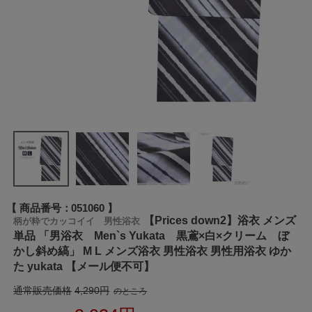
商品番号
051060
【Prices down2】浴衣 メンズ
柄が粋でカッコイイ 男性浴衣
単品 「男浴衣 Men`s Yukata 黒鳶×白×クリーム ぼ
かし斜め縞」 M L メンズ浴衣 男性浴衣 男性用浴衣 ゆか
た yukata 【メール便不可】
通常販売価格
4,290
のところ