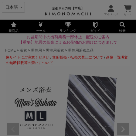
京都きもの町【本店】
新商品
セール
ランキング
ガイド
検索
お盆期間中の出荷業務一部休止・配送のご案内
【重要】地震の影響によるお荷物のお届けにつきまして
HOME
浴衣
男性用
男性用浴衣
男性用浴衣単品
偽サイトにご注意ください
/
無断販売・転売の禁止について
/
画像・説明文
の無断転載等の禁止について