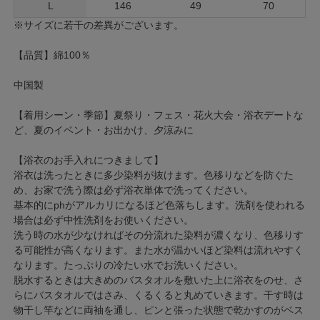
L
146
49
70
※サイズに若干の差異がございます。
【品質】綿100％
中国製
【着用シーン・季節】夏祭り・フェス・花火大会・浴衣デートな
ど、夏のイベント・お出かけ、夕涼みに
【浴衣のお手入れにつきまして】
浴衣は洗ったときに多少染料が抜けます。色移りなどを防ぐた
め、お家で洗う際は必ず浴衣単体で洗ってください。
基本的にphがアルカリになるほど色落ちします。洗剤を使われる
場合は必ず中性洗剤をお使いください。
洗う時の水が少なければその分流れた染料が濃くなり、色移りす
る可能性が高くなります。また水が温かいほど染料は流れやすく
なります。たっぷりの冷たい水でお洗いください。
脱水するときは大きめのバスタオルを敷いた上に浴衣をのせ、さ
らにバスタオルではさみ、くるくると丸めていきます。干す時は
物干し竿などに両袖を通し、ピンと張った状態で乾かすのがベス