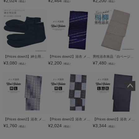
¥
2,024
¥
2,464
¥
2,200
（税込）
（税込）
（税込）
【Prices down3】紳士用足袋「薄藍」M、L、LL 男性足袋 5枚コハゼ 24.5～27cm 【メール便対応可】
【Prices down2】浴衣 メンズ 単品 「男浴衣 CANOA 濃紺地に斜め横ストライプ白」 M メンズ浴衣 男性浴衣 男性用浴衣 ゆかた yukata 【メール便不可】
男性浴衣単品「白ベージュ 破れ細格子」S、M、L、LL 綿麻浴衣 楊柳 メンズ浴衣【メール便不可】ss2506men10
¥
3,080
¥
2,200
¥
7,480
（税込）
（税込）
（税込）
ペー
ジト
ップ
へ
【Prices down2】浴衣 メンズ 単品 「男浴衣 Men`s Yukata 白地に紺グレーの変わり格子に練色の三津五郎縞」 M L メンズ浴衣 男性浴衣 男性用浴衣 ゆかた yukata 【メール便不可】
【Prices down2】浴衣 メンズ 単品 「男浴衣 Men`s Yukata 薄グレー×黒鳶色のぼかし格子 グレーとクリームのドット柄」 M L メンズ浴衣 男性浴衣 男性用浴衣 ゆかた yukata 【メール便不可】
【Prices down2】浴衣 メンズ 単品 「男浴衣 風香 グレー地 白細かい水玉 赤家紋」 L LL 3L 大きいサイズ メンズ浴衣 男性浴衣 男性用浴衣 ゆかた yukata 【メール便不可】
¥
1,760
¥
2,024
¥
3,344
（税込）
（税込）
（税込）