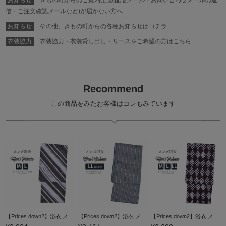
お知らせ
きもの町からのご案内(自動配信メール・お問い合わせメールの返
信・ご注文確認メールなど)が届かない方へ
お知らせ
その他、きもの町からの各種お知らせはコチラ
衣装協力
衣装協力・衣装貸し出し・リースをご希望の方はこちら
Recommend
この商品をみたお客様はコレもみています
【Prices down2】浴衣 メンズ 単品 「男浴衣 Men`s Yukata 黒鳶×白×クリーム ぼかし斜め縞」 M L メンズ浴衣 男性浴衣 男性用浴衣 ゆかた yukata 【メール便不可】
【Prices down2】浴衣 メンズ 単品 「男浴衣 黒地に白縞と菱絣縞」 LL メンズ浴衣 男性浴衣 男性用浴衣 ゆかた yukata 【メール便不可】
【Prices down2】浴衣 メンズ 単品 「男浴衣 Men`s Yukata (K-131) 白藤×赤紫色の菱形 変わり市松」 M L LL メンズ浴衣 男性浴衣 男性用浴衣 ゆかた yukata 【メール便不可】