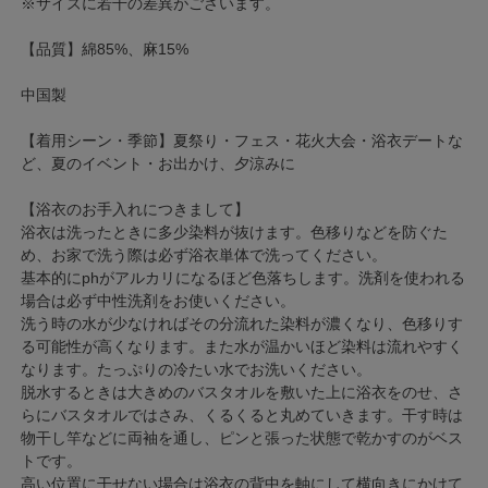
※サイズに若干の差異がございます。
【品質】綿85%、麻15%
中国製
【着用シーン・季節】夏祭り・フェス・花火大会・浴衣デートな
ど、夏のイベント・お出かけ、夕涼みに
【浴衣のお手入れにつきまして】
浴衣は洗ったときに多少染料が抜けます。色移りなどを防ぐた
め、お家で洗う際は必ず浴衣単体で洗ってください。
基本的にphがアルカリになるほど色落ちします。洗剤を使われる
場合は必ず中性洗剤をお使いください。
洗う時の水が少なければその分流れた染料が濃くなり、色移りす
る可能性が高くなります。また水が温かいほど染料は流れやすく
なります。たっぷりの冷たい水でお洗いください。
脱水するときは大きめのバスタオルを敷いた上に浴衣をのせ、さ
らにバスタオルではさみ、くるくると丸めていきます。干す時は
物干し竿などに両袖を通し、ピンと張った状態で乾かすのがベス
トです。
高い位置に干せない場合は浴衣の背中を軸にして横向きにかけて