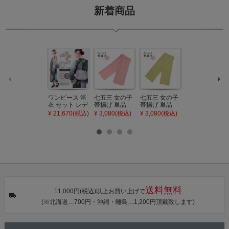
新着商品
ワンピース 浴
七五三 女の子
七五三 女の子
七五三 7歳 女
衣 セット レデ
帯揚げ 単品
帯揚げ 単品
の子 丸ぐけ 帯
ィース 吸水速
「灰桃色」日
「若葉色」日
締め 単品「若
¥ 21,670(税込)
¥ 3,080(税込)
¥ 3,080(税込)
¥ 3,080(税込)
乾 ポリエステ
本製 7歳 女児
本製 7歳 女児
葉色」日本製
ル浴衣 浴衣2
七五三小物 お
七五三小物 お
帯締め 七五三
点セット（浴
びあげ 和装 着
びあげ 和装 着
小物 丸ぐけ紐
衣＋バッグ付
物
物
帯締め
き作り帯 オビ
KIMONOMAC
KIMONOMAC
KIMONOMAC
シェ）「ラン
HI オリジナル
HI オリジナル
HI オリジナル
タン・夜の葉
【メール便不
【メール便不
【メール便不
音・金継ぎ・
可】
可】
可】
チューリッ
プ」Fサイズ
送料無料
カシュクール
11,000円(税込)以上お買い上げで
ワンピース 簡
(※北海道…700円・沖縄・離島…1,200円頂戴致します)
単着付け 大人