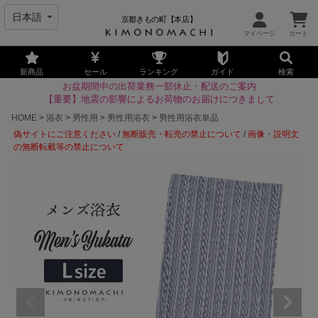
京都きもの町【本店】
新商品
セール
ランキング
ガイド
検索
お盆期間中の出荷業務一部休止・配送のご案内
【重要】地震の影響によるお荷物のお届けにつきまして
HOME
浴衣
男性用
男性用浴衣
男性用浴衣単品
偽サイトにご注意ください
/
無断販売・転売の禁止について
/
画像・説明文
の無断転載等の禁止について