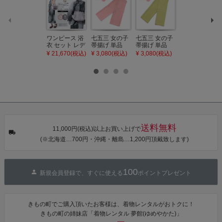
ワンピース 浴
七五三 女の子
七五三 女の子
七五三 7歳 女
衣 セット レデ
帯揚げ 単品
帯揚げ 単品
の子 丸ぐけ 帯
ィース 吸水速
「灰桃色」日
「若葉色」日
締め 単品「若
¥ 21,670(税込)
¥ 3,080(税込)
¥ 3,080(税込)
¥ 3,080(税込)
乾 ポリエステ
本製 7歳 女児
本製 7歳 女児
葉色」日本製
ル浴衣 浴衣2
七五三小物 お
七五三小物 お
帯締め 七五三
点セット（浴
びあげ 和装 着
びあげ 和装 着
小物 丸ぐけ紐
衣＋バッグ付
物
物
帯締め
き作り帯 オビ
KIMONOMAC
KIMONOMAC
KIMONOMAC
シェ）「ラン
HI オリジナル
HI オリジナル
HI オリジナル
タン・夜の葉
【メール便不
【メール便不
【メール便不
音・金継ぎ・
可】
可】
可】
チューリッ
プ」Fサイズ
送料無料
カシュクール
11,000円(税込)以上お買い上げで
ワンピース 簡
(※北海道…700円・沖縄・離島…1,200円頂戴致します)
単着付け 大人
100
新規会員登録で、すぐに使える
ポイントプレゼント
きもの町でご購入頂いたお客様は、着物レンタルがおトクに！
きもの町の姉妹店「着物レンタル 夢館(ゆめやかた)」