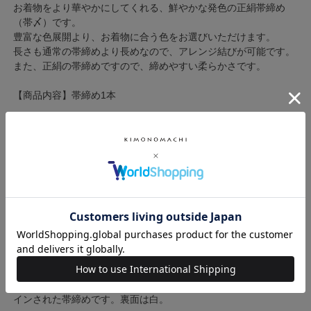
お着物をより華やかにしてくれる、鮮やかな発色の正絹帯締め
（帯〆）です。
豊富な色展開より、お着物に合う色をお選びいただけます。
長さも通常の帯締めより長めなので、アレンジ結びが可能です。
また、正絹の帯締めですので、締めやすい柔らかさです。
【商品内容】帯締め1本
【カラー】
A.赤色×白色…赤をメインに、白とゴールドで菊の花がデザイン
された帯締めです。裏面は白。
B.白色×赤色…白をメインに、赤とゴールドで菊の花がデザイン
された帯締めです。裏面は赤。
C.黒色×赤色…黒をメインに、赤とゴールドで菊の花がデザイン
された帯締めです。裏面は赤。
D.橙色×白色…橙をメインに、白とゴールドで菊の花がデザイン
された帯締めです。裏面は白。
E.紫色×白色…紫をメインに、白とゴールドで菊の花がデザイン
された帯締めです。裏面は白。
F.黄緑色×白色…黄緑をメインに、白とゴールドで菊の花がデザ
インされた帯締めです。裏面は白。