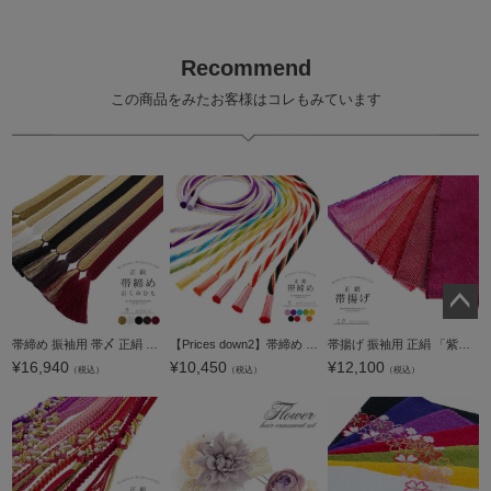
Recommend
この商品をみたお客様はコレもみています
ペー
帯締め 振袖用 帯〆 正絹 「白×金・黒×金・茶×金・臙脂×金・利休×金」 日本製 京くみひも シンプル 豪華 おしゃれ お洒落 組紐 くみひも 組みひも 成人式 結婚式 振袖 正絹帯締め 振袖用帯締め 着物 振袖小物
【Prices down2】帯締め 振袖用 帯〆 正絹 「ゴールド 手綱 全9色」 古典 豪華 成人式 結婚式 振袖 正絹帯締め 振袖用帯締め 着物 振袖小物 日本製 【メール便対応可】＜H＞
帯揚げ 振袖用 正絹 「紫・ピンク・赤系 10色（シリーズ全19色）」 疋田 総絞り 古典 豪華 成人式 結婚式 振袖 正絹帯揚げ 疋田総絞り 振袖用帯揚げ 着物 振袖小物 【メール便対応可】
ジト
¥
16,940
¥
10,450
¥
12,100
（税込）
（税込）
（税込）
ップ
へ