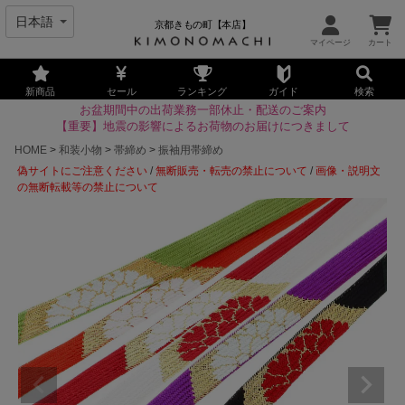
京都きもの町【本店】
新商品
セール
ランキング
ガイド
検索
お盆期間中の出荷業務一部休止・配送のご案内
【重要】地震の影響によるお荷物のお届けにつきまして
HOME
和装小物
帯締め
振袖用帯締め
偽サイトにご注意ください
/
無断販売・転売の禁止について
/
画像・説明文
の無断転載等の禁止について