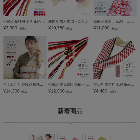
帯締め 振袖用 帯〆 正絹 「金×紫・ピンク・赤系 10色（シリーズ全19色）」 古典 豪華 成人式 結婚式 振袖 正絹帯締め 丸組紐 パールビーズ 振袖用帯締め 着物 振袖小物 【メール便対応可】
髪飾り 成人式 コームとUピン 2点セット「TOKYO KAREN パープルグレー、フラワーにレースリボン、チュール」振袖用髪飾り お花髪飾り つまみ細工かんざし 成人式 卒業式 結婚式 着物 日本製【メール便不可】
振袖用 帯揚げ 正絹 「疋田 桜 全7色」 古典 豪華 成人式 結婚式 振袖 正絹帯揚げ 振袖用帯揚げ 振袖小物 帯あげ おびあげ 帯揚 京都 丹後ちりめん 日本製 【メール便対応可】＜H＞
¥
3,300
¥
10,780
¥
11,000
（税込）
（税込）
（税込）
京くみひも 帯締め 振袖用 帯〆 正絹 単品「黒×白・赤×白・紫×白・白×白」日本製 成人式 結婚式 振袖 正絹帯締め 振袖用帯締め 着物 振袖小物【メール便不可】
帯締め 伊賀組紐 振袖用 正絹 「赤×金・黒×金・赤×黒・赤×白」 日本製 伝統的工芸品 伊賀くみひも 組みひも 帯〆 古典 豪華 おしゃれ お洒落 成人式 結婚式 着物 振袖小物 【メール便不可】
重ね衿 伊達衿 正絹 単品「赤市松×黒×ゴールド」日本製 コームピン付き リバーシブル 4way 市松 成人式 振袖 卒業式 袴 フォーマル 着物 伊達襟 重ね襟 振袖小物【メール便対応可】
¥
14,300
¥
12,900
¥
4,400
（税込）
（税込）
（税込）
新着商品