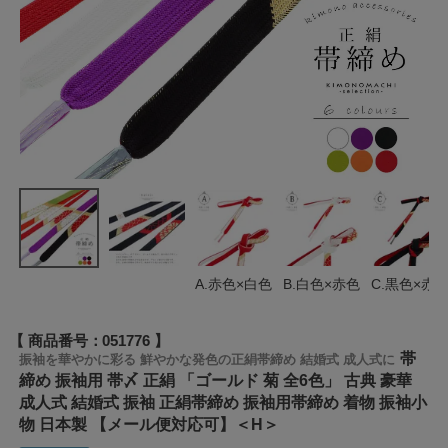
A.赤色×白色
B.白色×赤色
C.黒色×赤
商品番号
051776
帯
振袖を華やかに彩る 鮮やかな発色の正絹帯締め 結婚式 成人式に
締め 振袖用 帯〆 正絹 「ゴールド 菊 全6色」 古典 豪華
成人式 結婚式 振袖 正絹帯締め 振袖用帯締め 着物 振袖小
物 日本製 【メール便対応可】＜H＞