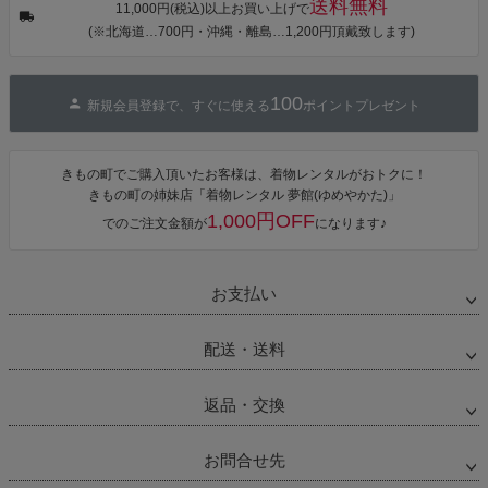
送料無料
カシュクール
11,000円(税込)以上お買い上げで
ワンピース 簡
(※北海道…700円・沖縄・離島…1,200円頂戴致します)
単着付け 大人
100
新規会員登録で、すぐに使える
ポイントプレゼント
きもの町でご購入頂いたお客様は、着物レンタルがおトクに！
きもの町の姉妹店「着物レンタル 夢館(ゆめやかた)」
1,000円OFF
でのご注文金額が
になります♪
お支払い
配送・送料
返品・交換
お問合せ先