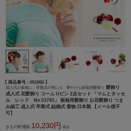
商品番号
051959
髪飾り
成人式の振袖に、卒業式の袴にも 華やかな振袖用髪飾り
成人式 花髪飾り コーム Uピン 2点セット 「マムとタッセ
ル レッド No.53783」 振袖用髪飾り お花髪飾り つま
み細工 成人式 卒業式 結婚式 着物 日本製 【メール便不
可】
10,230
きもの町価格
税込