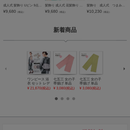
成人式 髪飾り Uピン 9点セット 「花ごころ アーティフィシャルフラワー 赤 白」全2種 振袖用髪飾り お花髪飾り 成人式 卒業式 結婚式 着物 日本製【メール便不可】
髪飾り 成人式 花髪飾り コーム Uピン 2点セット 「お花と玉飾り、組紐 グリーン No.54709」 振袖用髪飾り お花髪飾り つまみ細工 成人式 卒業式 結婚式 着物 日本製 【メール便不可】
髪飾り 成人式 つまみ髪飾り Uピン 12点セット 「フラワーポット 赤 No.8334」 振袖用髪飾り お花髪飾り 成人式 卒業式 結婚式 着物 【メール便不可】＜H＞
¥
9,680
¥
9,680
¥
10,230
（税込）
（税込）
（税込）
新着商品
ワンピース 浴
七五三 女の子
七五三 女の子
七五三 7歳 女
衣 セット レデ
帯揚げ 単品
帯揚げ 単品
の子 丸ぐけ 帯
ィース 吸水速
「灰桃色」日
「若葉色」日
締め 単品「若
¥ 21,670(税込)
¥ 3,080(税込)
¥ 3,080(税込)
¥ 3,080(税込)
乾 ポリエステ
本製 7歳 女児
本製 7歳 女児
葉色」日本製
ル浴衣 浴衣2
七五三小物 お
七五三小物 お
帯締め 七五三
点セット（浴
びあげ 和装 着
びあげ 和装 着
小物 丸ぐけ紐
衣＋バッグ付
物
物
帯締め
き作り帯 オビ
KIMONOMAC
KIMONOMAC
KIMONOMAC
シェ）「ラン
HI オリジナル
HI オリジナル
HI オリジナル
タン・夜の葉
【メール便不
【メール便不
【メール便不
音・金継ぎ・
可】
可】
可】
チューリッ
プ」Fサイズ