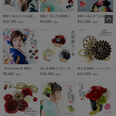
髪飾り 成人式 つまみ髪飾り Uピン 16点セット フラワーポット「シャルロット グレー Arenca No.8366」振袖用髪飾り お花髪飾り つまみ細工かんざし 成人式 卒業式 結婚式 着物 日本製【メール便不可】
髪飾り 成人式 花髪飾り コーム Uピン 2点セット 「ローズとリリー クラレット・ナイトブルー No.55029」 振袖用髪飾り お花髪飾り つまみ細工 成人式 卒業式 結婚式 着物 日本製 【メール便不可】＜H＞
髪飾り 成人式 つまみ髪飾り Uピン 15点セット フラワーポット 「百花八重菊 赤 Arenca No.8356」 振袖用髪飾り お花髪飾り つまみ細工かんざし 成人式 卒業式 結婚式 着物 日本製 【メール便不可】＜H＞
¥
10,780
¥
9,680
¥
14,300
（税込）
（税込）
（税込）
ペー
ジト
ップ
へ
【Prices down】髪飾り 成人式 つまみ髪飾り Uピン 12点セット 「フラワーポット、ラナンキュラス 藍色・赤・ワイン・黒・深緑 全5色 No.8353」 振袖用髪飾り お花髪飾り 成人式 卒業式 結婚式 着物 【メール便不可
成人式 髪飾り Uピン 11点セット 「愛 赤 白 藍 玉飾り アネモネ MU-4-806」全3種 振袖用髪飾り お花髪飾り 成人式 卒業式 結婚式 着物 日本製【メール便不可】
成人式 髪飾り コームとUピン 2点セット 「花ごころ 黒×ゴールド 剣菊と松葉」ヘアアクセサリー 成人式 卒業式 謝恩会 振袖 袴【メール便不可】
¥
9,680
¥
10,450
¥
14,080
（税込）
（税込）
（税込）