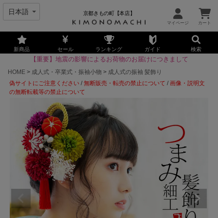
京都きもの町【本店】
新商品
セール
ランキング
ガイド
検索
【重要】地震の影響によるお荷物のお届けにつきまして
HOME
成人式・卒業式・振袖小物
成人式の振袖 髪飾り
偽サイトにご注意ください
/
無断販売・転売の禁止について
/
画像・説明文
の無断転載等の禁止について