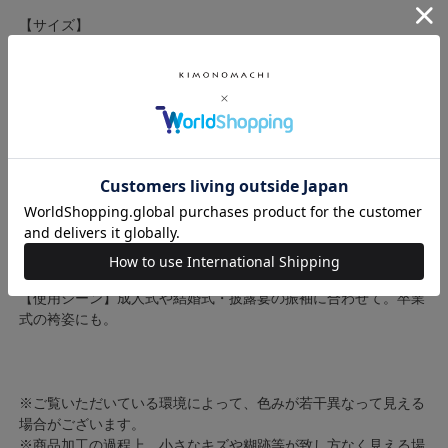
【サイズ】
モチーフ大：
横約13.5cm×縦約16cm
コーム横約3.5cm×縦約3.5cm
下がり約9cm
モチーフ小：
直径約6cm
Uピン長さ：約5cm
【素材】ポリエステルなど
日本製
【使用シーン】成人式や結婚式・披露宴の振袖に合わせて。卒業
式の袴姿にも。
※ご覧いただいている環境によって、色みが若干異なって見える
場合がございます。
※商品加工の過程上、小さなキズや糊跡等が致し方なく見える場