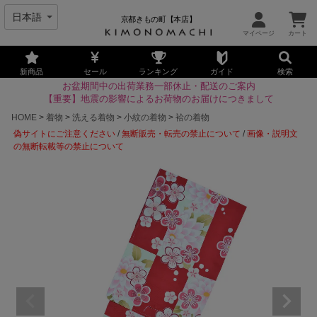
京都きもの町【本店】
新商品
セール
ランキング
ガイド
検索
お盆期間中の出荷業務一部休止・配送のご案内
【重要】地震の影響によるお荷物のお届けにつきまして
HOME
着物
洗える着物
小紋の着物
袷の着物
偽サイトにご注意ください
/
無断販売・転売の禁止について
/
画像・説明文
の無断転載等の禁止について