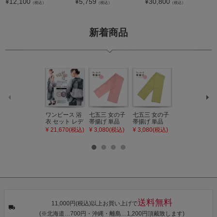
¥
12,100
¥
5,759
¥
30,800
（税込）
（税込）
（税込）
新着商品
ワンピース 浴
七五三 女の子
七五三 女の子
七五三 7歳 女
衣 セット レデ
帯揚げ 単品
帯揚げ 単品
の子 丸ぐけ 帯
ィース 吸水速
「灰桃色」日
「若葉色」日
締め 単品「若
¥ 21,670(税込)
¥ 3,080(税込)
¥ 3,080(税込)
¥ 3,080(税込)
乾 ポリエステ
本製 7歳 女児
本製 7歳 女児
葉色」日本製
ル浴衣 浴衣2
七五三小物 お
七五三小物 お
帯締め 七五三
点セット（浴
びあげ 和装 着
びあげ 和装 着
小物 丸ぐけ紐
衣＋バッグ付
物
物
帯締め
き作り帯 オビ
KIMONOMAC
KIMONOMAC
KIMONOMAC
シェ）「ラン
HI オリジナル
HI オリジナル
HI オリジナル
タン・夜の葉
【メール便不
【メール便不
【メール便不
音・金継ぎ・
可】
可】
可】
チューリッ
プ」Fサイズ
送料無料
カシュクール
11,000円(税込)以上お買い上げで
ワンピース 簡
(※北海道…700円・沖縄・離島…1,200円頂戴致します)
単着付け 大人