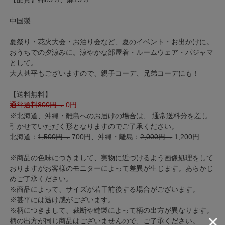
中国製
夏祭り・花火大会・お泊り会など、夏のイベント・お出かけに。
おうちでの夕涼みに。涼やかな部屋着・ルームウェア・パジャマ
として。
大人甚平もございますので、親子コーデ、兄弟コーデにも！
【送料無料】
通常送料800円→
0円
※北海道、沖縄・離島へのお届けの場合は、 通常送料分を差し
引かせていただく形となりますのでご了承ください。
北海道：
1,500円→
700円、沖縄・離島：
2,000円→
1,200円
※商品の色味につきまして、実物に近づけるよう画像処理をして
おりますがお客様のモニターによって差異が生じます。あらかじ
めご了承ください。
※商品によって、サイズが若干前後する場合がございます。
※甚平には透け感がございます。
※柄につきまして、裁断や縫製によって柄の出方が異なります。
柄の出方が同じ商品はございませんので、ご了承ください。