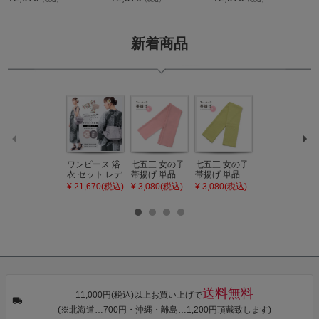
新着商品
ワンピース 浴
七五三 女の子
七五三 女の子
七五三 7歳 女
衣 セット レデ
帯揚げ 単品
帯揚げ 単品
の子 丸ぐけ 帯
ィース 吸水速
「灰桃色」日
「若葉色」日
締め 単品「若
¥ 21,670(税込)
¥ 3,080(税込)
¥ 3,080(税込)
¥ 3,080(税込)
乾 ポリエステ
本製 7歳 女児
本製 7歳 女児
葉色」日本製
ル浴衣 浴衣2
七五三小物 お
七五三小物 お
帯締め 七五三
点セット（浴
びあげ 和装 着
びあげ 和装 着
小物 丸ぐけ紐
衣＋バッグ付
物
物
帯締め
き作り帯 オビ
KIMONOMAC
KIMONOMAC
KIMONOMAC
シェ）「ラン
HI オリジナル
HI オリジナル
HI オリジナル
タン・夜の葉
【メール便不
【メール便不
【メール便不
音・金継ぎ・
可】
可】
可】
チューリッ
プ」Fサイズ
送料無料
カシュクール
11,000円(税込)以上お買い上げで
ワンピース 簡
(※北海道…700円・沖縄・離島…1,200円頂戴致します)
単着付け 大人