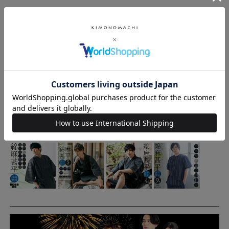
◇他にも色柄ございます◇
◇大人甚平はコチラ◇