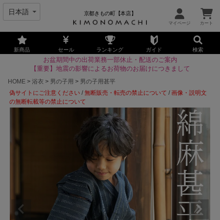
京都きもの町【本店】
新商品
セール
ランキング
ガイド
検索
お盆期間中の出荷業務一部休止・配送のご案内
【重要】地震の影響によるお荷物のお届けにつきまして
HOME
浴衣
男の子用
男の子用甚平
偽サイトにご注意ください
/
無断販売・転売の禁止について
/
画像・説明文
の無断転載等の禁止について