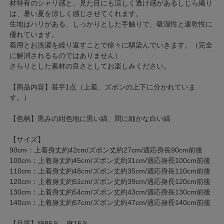
材特有のシャリ感と、見た目にも涼しく透け感があるしじら織り
は、暑い夏を涼しく感じさせてくれます。
生地はハリがある、しっかりとした手触りで、吸湿性と速乾性に
優れています。
着用とお洗濯を繰り返すことで徐々に馴染んでいきます。（完全
に解消されるものではありません）
さらりとした素材の良さとしてお楽しみください。
【商品内容】甚平1点（上着、ズボンの上下に分かれていま
す。）
【色柄】黒みの紺色地に黒い縞、間に細かな白い縞
【サイズ】
90cm：上着身丈約42cm/ズボン丈約27cm/適応身長90cm前後
100cm：上着身丈約45cm/ズボン丈約31cm/適応身長100cm前後
110cm：上着身丈約48cm/ズボン丈約35cm/適応身長110cm前後
120cm：上着身丈約51cm/ズボン丈約39cm/適応身長120cm前後
130cm：上着身丈約54cm/ズボン丈約43cm/適応身長130cm前後
140cm：上着身丈約57cm/ズボン丈約47cm/適応身長140cm前後
【品質】綿85％、麻15％