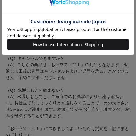
5％ほど、縮んでしまう性質があります。仕立て後の洗濯で着物
の縮みが気になる方は、水通しをおすすめしております。
（Q）時間がかかりますか？
（A）お仕立て納期+約10日頂戴いたします。お仕立て加工が約
30日～40日、さらに10日プラスされますので、約50日かかりま
す。ご着用日までのお日にちに余裕をもってお申込みくださいま
せ。
（Q）キャンセルできますか？
（A）こちらの商品は「お仕立て・加工」の商品となります。水
通し加工後の商品はキャンセルおよびご返品を承ることができま
せん。予めご了承くださいませ。
（Q）水通ししたら縮まない？
（A）水通しをしても、ご家庭でのお洗濯により生地は縮みま
す。お仕立て前にじっくりと水通しをすることで、元の大きさよ
り3～5％ほど縮ませます。縮ませてからお仕立てしますので、縮
みを軽減することができます。
「お仕立て・加工」につきましてよくいただく質問を下記にまと
めております。