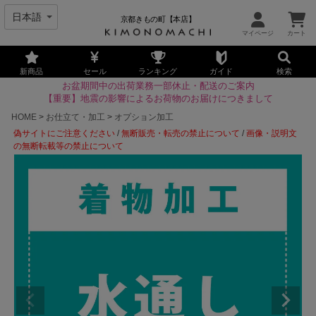
京都きもの町【本店】
新商品
セール
ランキング
ガイド
検索
お盆期間中の出荷業務一部休止・配送のご案内
【重要】地震の影響によるお荷物のお届けにつきまして
HOME
お仕立て・加工
オプション加工
偽サイトにご注意ください
/
無断販売・転売の禁止について
/
画像・説明文
の無断転載等の禁止について