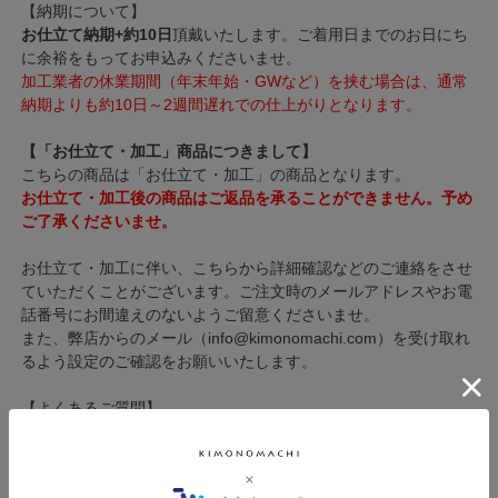
【納期について】
お仕立て納期+約10日
頂戴いたします。ご着用日までのお日にち
に余裕をもってお申込みくださいませ。
加工業者の休業期間（年末年始・GWなど）を挟む場合は、通常
納期よりも約10日～2週間遅れでの仕上がりとなります。
【「お仕立て・加工」商品につきまして】
こちらの商品は「お仕立て・加工」の商品となります。
お仕立て・加工後の商品はご返品を承ることができません。予め
ご了承くださいませ。
お仕立て・加工に伴い、こちらから詳細確認などのご連絡をさせ
ていただくことがございます。ご注文時のメールアドレスやお電
話番号にお間違えのないようご留意くださいませ。
また、弊店からのメール（info@kimonomachi.com）を受け取れ
るよう設定のご確認をお願いいたします。
【よくあるご質問】
（Q）水通しは絶対必要ですか？
（A）天然繊維で出来た生地は、水に濡れると元の大きさより3～