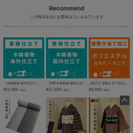
Recommend
この商品をみたお客様はコレもみています
「木綿着物 海外仕立て」木綿着物 お仕立て加工 直接仕立て マイサイズ ※京都きもの町での購入品限定
「伊勢木綿着物 国内仕立て」木綿着物 お仕立て加工 直接仕立て 国産 マイサイズ ※京都きもの町での購入品限定
【加工】居敷き当て加工(生地：ポリエステル)
¥
11,000
¥
17,600
¥
8,800
（税込）
（税込）
（税込）
ペー
ジト
ップ
へ