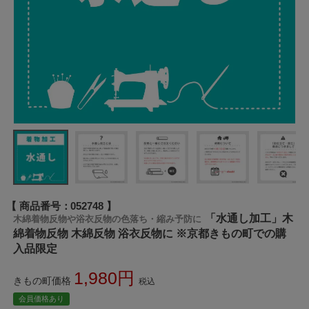
商品番号
052748
「水通し加工」木
木綿着物反物や浴衣反物の色落ち・縮み予防に
綿着物反物 木綿反物 浴衣反物に ※京都きもの町での購
入品限定
1,980
きもの町価格
税込
会員価格あり