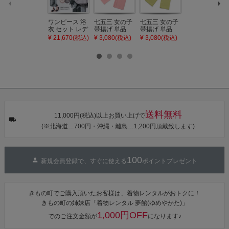
ワンピース 浴
七五三 女の子
七五三 女の子
七五三 7歳 女
衣 セット レデ
帯揚げ 単品
帯揚げ 単品
の子 丸ぐけ 帯
ィース 吸水速
「灰桃色」日
「若葉色」日
締め 単品「若
¥ 21,670(税込)
¥ 3,080(税込)
¥ 3,080(税込)
¥ 3,080(税込)
乾 ポリエステ
本製 7歳 女児
本製 7歳 女児
葉色」日本製
ル浴衣 浴衣2
七五三小物 お
七五三小物 お
帯締め 七五三
点セット（浴
びあげ 和装 着
びあげ 和装 着
小物 丸ぐけ紐
衣＋バッグ付
物
物
帯締め
き作り帯 オビ
KIMONOMAC
KIMONOMAC
KIMONOMAC
シェ）「ラン
HI オリジナル
HI オリジナル
HI オリジナル
タン・夜の葉
【メール便不
【メール便不
【メール便不
音・金継ぎ・
可】
可】
可】
チューリッ
プ」Fサイズ
送料無料
カシュクール
11,000円(税込)以上お買い上げで
ワンピース 簡
(※北海道…700円・沖縄・離島…1,200円頂戴致します)
単着付け 大人
100
新規会員登録で、すぐに使える
ポイントプレゼント
きもの町でご購入頂いたお客様は、着物レンタルがおトクに！
きもの町の姉妹店「着物レンタル 夢館(ゆめやかた)」
1,000円OFF
でのご注文金額が
になります♪