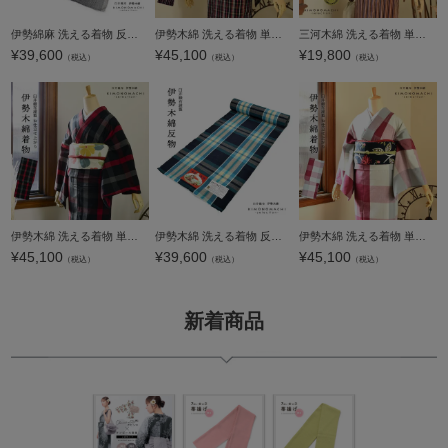
伊勢綿麻 洗える着物 反物 レディース「貝割れ滝縞 グレー×アイボリー」未仕立て 綿麻きもの 日本製 三重県 伝統工芸品 単衣 綿麻 カジュアル 小紋 レディース【メール便不可】
伊勢木綿 洗える着物 単品 「やたら格子 黒地、白×黄×赤紫（夜遊）」 お仕立て上がり 木綿きもの 日本製 三重県 伝統工芸品 単衣 綿 カジュアル チェック 小紋 レディース キモノ kimono 【メール便不可】
三河木綿 洗える着物 単品「赤茶、白、芥子、こげ茶、青藤色 縞」お仕立て上がり 木綿きもの 日本製 単衣 綿 カジュアル チェック 小紋 レディース キモノ kimono【メール便不可】
¥
39,600
¥
45,100
¥
19,800
（税込）
（税込）
（税込）
伊勢木綿 洗える着物 単品「格子黒×赤」お仕立て上がり 木綿きもの 日本製 三重県 伝統工芸品 単衣 綿 カジュアル チェック 小紋 レディース キモノ kimono【メール便不可】
伊勢木綿 洗える着物 反物 「格子 紺地、水色×薄黄色（海蛍）」 未仕立て 木綿きもの 日本製 三重県 伝統工芸品 単衣 綿 カジュアル チェック 小紋 レディース キモノ kimono 【メール便不可】
伊勢木綿 洗える着物 単品「箱格子 浅蘇芳色」お仕立て上がり 木綿きもの 日本製 三重県 伝統工芸品 単衣 綿 カジュアル チェック 小紋 レディース キモノ kimono【メール便不可】
¥
45,100
¥
39,600
¥
45,100
（税込）
（税込）
（税込）
新着商品