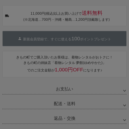
音・金継ぎ・
可】
可】
可】
チューリッ
プ」Fサイズ
送料無料
カシュクール
11,000円(税込)以上お買い上げで
ワンピース 簡
(※北海道…700円・沖縄・離島…1,200円頂戴致します)
単着付け 大人
100
新規会員登録で、すぐに使える
ポイントプレゼント
きもの町でご購入頂いたお客様は、着物レンタルがおトクに！
きもの町の姉妹店「着物レンタル 夢館(ゆめやかた)」
1,000円OFF
でのご注文金額が
になります♪
お支払い
配送・送料
返品・交換