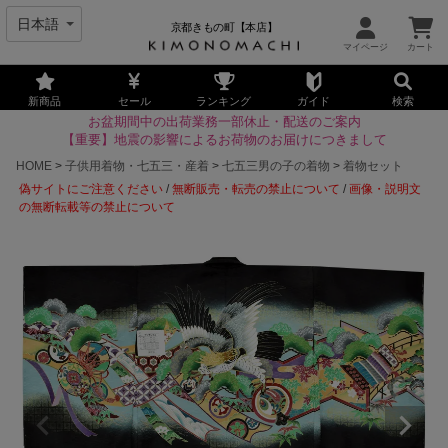
京都きもの町【本店】
新商品
セール
ランキング
ガイド
検索
お盆期間中の出荷業務一部休止・配送のご案内
【重要】地震の影響によるお荷物のお届けにつきまして
HOME
子供用着物・七五三・産着
七五三男の子の着物
着物セット
偽サイトにご注意ください
/
無断販売・転売の禁止について
/
画像・説明文
の無断転載等の禁止について