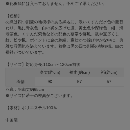
※化粧箱には入っておりません。予めご了承ください。
【色柄】
羽織は四つ割菱の地模様のある黒地に、淡いくすんだ水色の腰替
わり。黒に青灰色、白の翼を広げた鷹。黄土色や深緑色、紺、海
老茶色、くすんだ紫色などの配色の蔓帯や屏風。鼓や宝尽くし
紋、松や楓。ポイントに金の刺繍。豪壮かつ煌びやかな中に、典
雅な雰囲気を湛えています。着物は黒の四つ割菱の地模様。白の
襦袢がついています。
【サイズ】対応身長:110cm～120cm前後
身丈(約cm)
袖丈(約cm)
裄(約cm)
着物
90
57
57
羽織：羽織丈約65cm
※サイズに若干の差異がございます。
【素材】ポリエステル100％
中国製