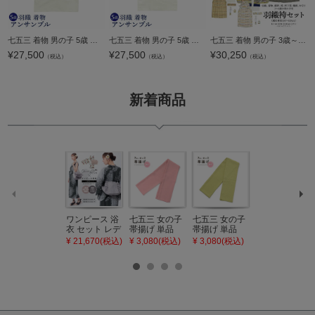
七五三 着物 男の子 5歳 羽織・着物アンサンブル 「鷹 グリーン系」 小柄な5歳 大きな3歳向け 対応身長100～110cm前後 着物セット 足袋プレゼント15～21cm レトロ着物セット 5才 男児用 五歳着物セット 子供着物 五
七五三 着物 男の子 5歳 羽織・着物アンサンブル 「鷹 水色系」 小柄な5歳 大きな3歳向け 対応身長100～110cm前後 着物セット 足袋プレゼント15～21cm レトロ着物セット 5才 男児用 五歳着物セット 子供着物 五才の
七五三 着物 男の子 3歳～5歳 羽織袴セット 「鷹 全3色」 小柄な五歳 大きな三歳向け 対応身長100cm～110cm前後 着物セット 男児用 3才～5才 着物セット 子供着物 五才のお祝い着 3歳～5歳向け 【メール便不可】
¥
27,500
¥
27,500
¥
30,250
（税込）
（税込）
（税込）
新着商品
ワンピース 浴
七五三 女の子
七五三 女の子
七五三 7歳 女
衣 セット レデ
帯揚げ 単品
帯揚げ 単品
の子 丸ぐけ 帯
ィース 吸水速
「灰桃色」日
「若葉色」日
締め 単品「若
¥ 21,670(税込)
¥ 3,080(税込)
¥ 3,080(税込)
¥ 3,080(税込)
乾 ポリエステ
本製 7歳 女児
本製 7歳 女児
葉色」日本製
ル浴衣 浴衣2
七五三小物 お
七五三小物 お
帯締め 七五三
点セット（浴
びあげ 和装 着
びあげ 和装 着
小物 丸ぐけ紐
衣＋バッグ付
物
物
帯締め
き作り帯 オビ
KIMONOMAC
KIMONOMAC
KIMONOMAC
シェ）「ラン
HI オリジナル
HI オリジナル
HI オリジナル
タン・夜の葉
【メール便不
【メール便不
【メール便不