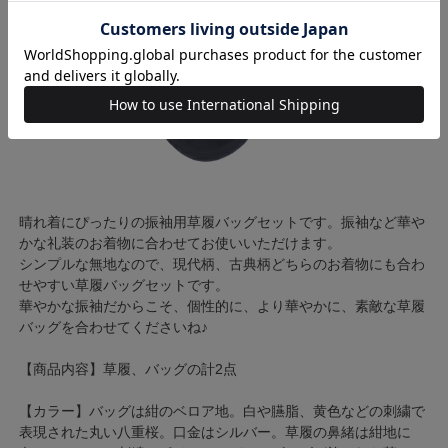
晴れ着にぴったりの振袖用草履バッグセットです。振袖など華や
かな礼装のお着物に合わせてお使いいただけます。
シンプルな無地なので、現代柄、古典柄どちらのお着物にも合わ
せやすい草履バッグセットです。
華やかな振袖だからこそ、個性的に、より華やかに、素敵な草履
バッグを合わせてくださいね♪
【商品内容】草履、バッグの計2点
【カラー】バッグは紺のベロア地。白や臙脂、黄色などの刺繍で
表現された丸い八重桜。口金はシルバー。草履の鼻緒は紺地に