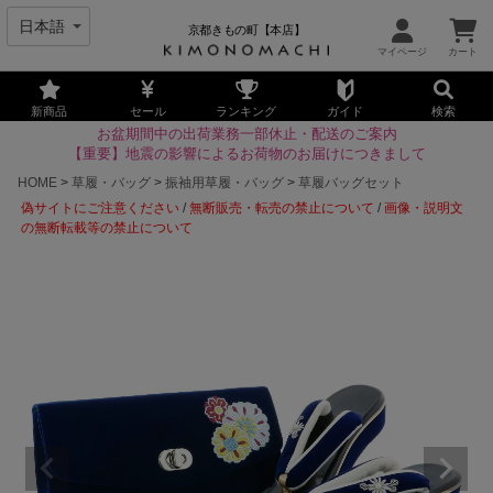
京都きもの町【本店】
新商品
セール
ランキング
ガイド
検索
お盆期間中の出荷業務一部休止・配送のご案内
【重要】地震の影響によるお荷物のお届けにつきまして
HOME
草履・バッグ
振袖用草履・バッグ
草履バッグセット
偽サイトにご注意ください
/
無断販売・転売の禁止について
/
画像・説明文
の無断転載等の禁止について