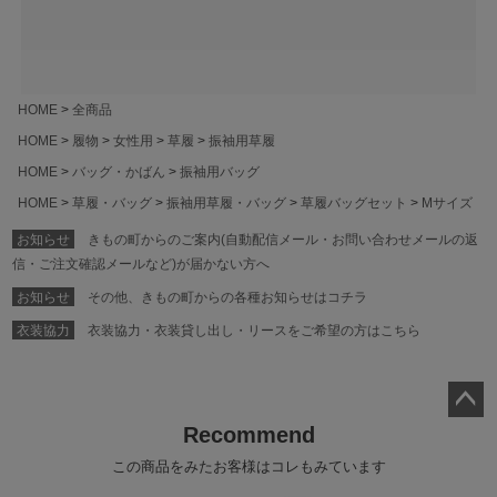
HOME
全商品
HOME
履物
女性用
草履
振袖用草履
HOME
バッグ・かばん
振袖用バッグ
HOME
草履・バッグ
振袖用草履・バッグ
草履バッグセット
Mサイズ
お知らせ
きもの町からのご案内(自動配信メール・お問い合わせメールの返
信・ご注文確認メールなど)が届かない方へ
お知らせ
その他、きもの町からの各種お知らせはコチラ
衣装協力
衣装協力・衣装貸し出し・リースをご希望の方はこちら
ペー
Recommend
ジト
この商品をみたお客様はコレもみています
ップ