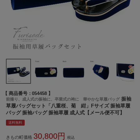
商品番号
054458
振袖
前撮り、成人式の振袖に、卒業式の袴に 華やかな草履バッグ
草履バッグセット「八重桜、菊 紺」Fサイズ 振袖草履
バッグ 振袖バッグ 振袖草履 成人式【メール便不可】
送料無料
30,800
きもの町価格
税込