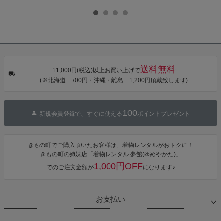
乾 ポリエステ
本製 7歳 女児
本製 7歳 女児
葉色」日本製
ル浴衣 浴衣2
七五三小物 お
七五三小物 お
帯締め 七五三
点セット（浴
びあげ 和装 着
びあげ 和装 着
小物 丸ぐけ紐
衣＋バッグ付
物
物
帯締め
き作り帯 オビ
KIMONOMAC
KIMONOMAC
KIMONOMAC
シェ）「ラン
HI オリジナル
HI オリジナル
HI オリジナル
タン・夜の葉
【メール便不
【メール便不
【メール便不
音・金継ぎ・
可】
可】
可】
チューリッ
プ」Fサイズ
送料無料
カシュクール
11,000円(税込)以上お買い上げで
ワンピース 簡
(※北海道…700円・沖縄・離島…1,200円頂戴致します)
単着付け 大人
100
新規会員登録で、すぐに使える
ポイントプレゼント
きもの町でご購入頂いたお客様は、着物レンタルがおトクに！
きもの町の姉妹店「着物レンタル 夢館(ゆめやかた)」
1,000円OFF
でのご注文金額が
になります♪
お支払い