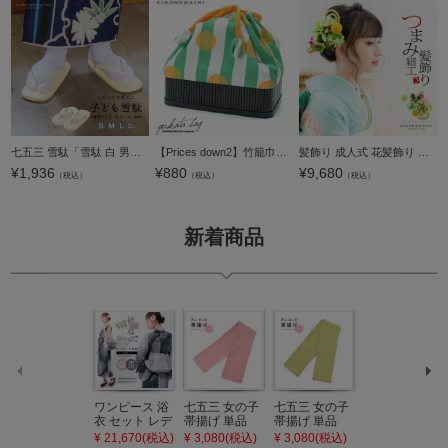
七五三 雪駄「雪駄 白 男の子用 S/M/L/2Lサイズ（16.5cm～21cm）」 白鼻緒 子供草履 子供雪駄 三歳・五歳・七歳 男児 男子 雪駄 礼装用 和装 卒園式 小学校 小学生 【メール便不可】＜R＞
【Prices down2】竹籠巾着単品「グリーン縞に黄色水玉」京都きもの町 籠巾着 巾着バッグ 【メール便不可】0
髪飾り 成人式 花髪飾り コーム Uピン 2点セット 「お花と玉飾り、組紐 グリーン No.54709」 振袖用髪飾り お花髪飾り つまみ細工 成人式 卒業式 結婚式 着物 日本製 【メール便不可】
¥
1,936
¥
880
¥
9,680
（税込）
（税込）
（税込）
新着商品
ワンピース 浴
七五三 女の子
七五三 女の子
七五三 7歳 女
衣 セット レデ
帯揚げ 単品
帯揚げ 単品
の子 丸ぐけ 帯
ィース 吸水速
「灰桃色」日
「若葉色」日
締め 単品「若
¥ 21,670(税込)
¥ 3,080(税込)
¥ 3,080(税込)
¥ 3,080(税込)