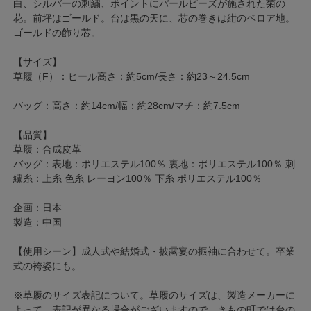
白、シルバーの刺繍、ポイントにパールビーズが施された菊の
花。前坪はゴールド。台は黒の天に、芯の巻きは紺のベロア地。
ゴールドの飾り芯。
【サイズ】
草履（F）：ヒール高さ：約5cm/長さ：約23～24.5cm
バッグ：高さ：約14cm/幅：約28cm/マチ：約7.5cm
【品質】
草履：合成皮革
バッグ：表地：ポリエステル100％ 裏地：ポリエステル100％ 刺
繍糸：上糸 色糸 レーヨン100％ 下糸 ポリエステル100％
企画：日本
製造：中国
【使用シーン】成人式や結婚式・披露宴の振袖に合わせて。卒業
式の袴姿にも。
※草履のサイズ表記について。草履のサイズは、製造メーカーに
よって、表記が異なる場合がございますので、きもの町では台の