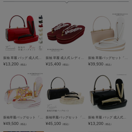
へ
振袖 草履 バッグ 成人式「深藍×銀・黒×金・深紅×黒」Fサイズ レディース 振袖用草履バッグセット エナメル 無地 振袖 草履 バッグ【メール便不可】
振袖 草履 成人式 レディース 振袖用草履 「橘菊刺繍 ワインレッド」 Fサイズ(M～Lサイズ相当) 振袖草履 刺繍草履 振袖草履 フリーサイズ 【メール便不可】
振袖 草履バッグセット「エンボス ベージュゴールド×ホワイト」Fサイズ 振袖草履バッグ 振袖バッグ 振袖草履 成人式【メール便不可】
¥
13,200
¥
15,400
¥
39,930
（税込）
（税込）
（税込）
振袖草履バッグセット 「シルバー 桜」 Fサイズ(M～Lサイズ相当) 振袖草履バッグ 振袖バッグ 振袖草履 成人式【メール便不可】
振袖草履バッグセット 「黒×ゴールド 唐草模様」 Fサイズ 振袖草履バッグ 振袖バッグ 振袖草履 【メール便不可】
振袖 草履 バッグ 成人式「黒×金」Fサイズ レディース 振袖用草履バッグセット エナメル 無地 振袖 草履 バッグ【メール便不可】
¥
49,500
¥
45,100
¥
13,200
（税込）
（税込）
（税込）