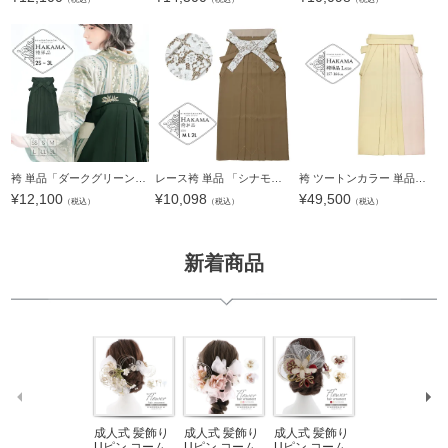
袴 単品「ダークグリーン 南天」卒業式 袴 レディース 行燈袴 2S～3Lサイズ 刺繍袴 女の子袴 ジュニア 女性用袴単品【メール便不可】
レース袴 単品 「シナモンブラウン、ベージュ」 卒業式 袴 レディース 行燈袴 M・L・LL/2Lサイズ 女性用袴単品 【メール便不可】
袴 ツートンカラー 単品「ベージュ×ピンクベージュ」卒業式 袴 レディース 行燈袴 Lサイズ 日本製 無地 女性用袴単品 取り寄せ品＜U＞【メール便不可】
¥
12,100
¥
10,098
¥
49,500
（税込）
（税込）
（税込）
新着商品
成人式 髪飾り
成人式 髪飾り
成人式 髪飾り
ワンピース 浴
Uピン コーム
Uピン コーム
Uピン コーム
衣 セット レデ