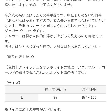
絡いたします。予め、ご了承くださいませ。
卒業式の装いにぴったりの袴単品です。中仕切りのない行灯袴
（あんどんはかま）ですので、丈の長い着物でも合わせていただ
けます。洋服のスカートと同じようにお召しいただけます。
ジャガード生地の袴です。
ジャガードは柄が立体的に浮かび上がって見えるのも特徴的で
す。
周りとはひとあじ違った袴で、大切な日をお過ごしください♪
【商品内容】袴1点
【色柄】グレイッシュなオフホワイトの地に、アクアブルー、ゴ
ールドの織りで表現されたパルメット風の唐草文様。
【サイズ】
袴下丈(約cm)
適応身長
L
95
157～166
※サイズに若干の差異がございます。