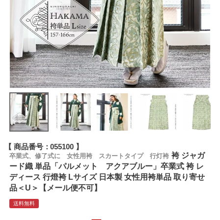
商品番号
055100
袴 ジャガ
卒業式、修了式に 女性用袴 スカートタイプ 行灯袴
ード織 単品「パルメット アクアブルー」卒業式 袴 レ
ディース 行燈袴 Lサイズ 日本製 女性用袴単品 取り寄せ
品＜U＞【メール便不可】
送料無料