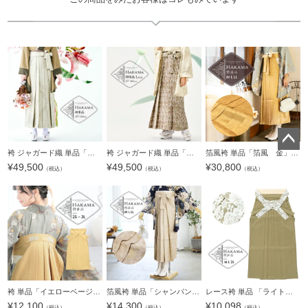
袴 ジャガード織 単品「流線 ベージュ」卒業式 袴 レディース 行燈袴 Lサイズ 日本製 女性用袴単品 取り寄せ品＜U＞【メール便不可】
袴 ジャガード織 単品「パルメット ローズミスト」卒業式 袴 レディース 行燈袴 Lサイズ 日本製 女性用袴単品 取り寄せ品＜U＞【メール便不可】
箔風袴 単品「箔風 金」卒業式 袴 レディース 行燈袴 M・L・LL/2Lサイズ 女性用袴単品 【メール便不可】
ペー
¥
49,500
¥
49,500
¥
30,800
（税込）
（税込）
（税込）
ジト
ップ
へ
袴 単品「イエローベージュ 南天」卒業式 袴 レディース 行燈袴 2S～3Lサイズ 刺繍袴 女の子袴 ジュニア 女性用袴単品【メール便不可】
箔風袴 単品「シャンパンゴールド」卒業式 袴 レディース 行燈袴 M・L・LL/2Lサイズ 女性用袴単品【メール便不可】
レース袴 単品 「ライトオリーブ、アイボリー」 卒業式 袴 レディース 行燈袴 M・L・LL/2Lサイズ 女性用袴単品 【メール便不可】
¥
12,100
¥
14,300
¥
10,098
（税込）
（税込）
（税込）