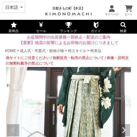
京都きもの町【本店】
新商品
セール
ランキング
ガイド
検索
お盆期間中の出荷業務一部休止・配送のご案内
【重要】地震の影響によるお荷物のお届けにつきまして
HOME
成人式・卒業式・振袖小物
袴スタイル
袴単品
偽サイトにご注意ください
/
無断販売・転売の禁止について
/
画像・説明文
の無断転載等の禁止について