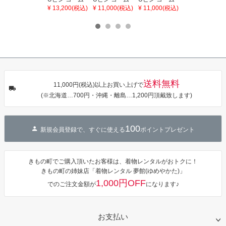
とUピン 4点セ
とUピン 5点セ
とUピン 2点セ
ィース 吸水速
¥ 13,200(税込)
¥ 11,000(税込)
¥ 11,000(税込)
¥ 21,670(税込)
ット「桜と水
ット「オール
ット「つまみ
乾 ポリエステ
引 白」日本製
ドローズとリ
とレースのお
ル浴衣 浴衣2
コーム Uピン
ボン 白・ピン
花 ワイン・チ
点セット（浴
振袖用髪飾り
ク」日本製 コ
ャコール」日
衣＋バッグ付
お花髪飾り 成
ーム Uピン 振
本製 コーム U
き作り帯 オビ
人式 卒業式 結
袖用髪飾り お
ピン 振袖用髪
シェ）「ラン
婚式 着物【メ
花髪飾り 成人
飾り お花髪飾
タン・夜の葉
ール便不可】
式 卒業式 結婚
り 成人式 卒業
音・金継ぎ・
式 着物【メー
式 結婚式 着物
チューリッ
ル便不可】
【メール便不
プ」Fサイズ
送料無料
可】
カシュクール
11,000円(税込)以上お買い上げで
ワンピース 簡
(※北海道…700円・沖縄・離島…1,200円頂戴致します)
単着付け 大人
100
新規会員登録で、すぐに使える
ポイントプレゼント
きもの町でご購入頂いたお客様は、着物レンタルがおトクに！
きもの町の姉妹店「着物レンタル 夢館(ゆめやかた)」
1,000円OFF
でのご注文金額が
になります♪
お支払い