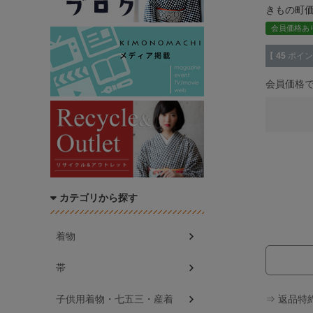
きもの町
会員価格あ
【
45
ポイン
会員価格
カテゴリから探す
着物
帯
⇒ 返品特
子供用着物・七五三・産着