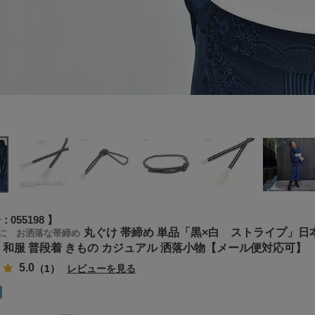
号
055198
丸ぐけ 帯締め 単品「黒×白 ストライプ」日本製
に お洒落な帯締め
物 和服 普段着 きもの カジュアル 洒落小物【メール便対応可】
5.0
（1）
レビューを見る