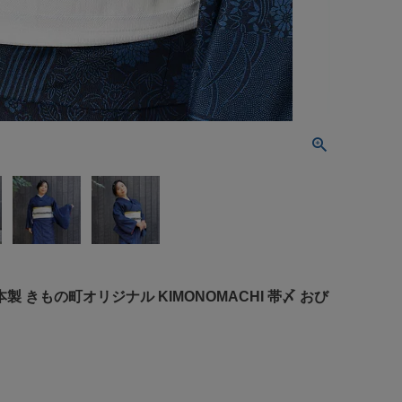
 きもの町オリジナル KIMONOMACHI 帯〆 おび