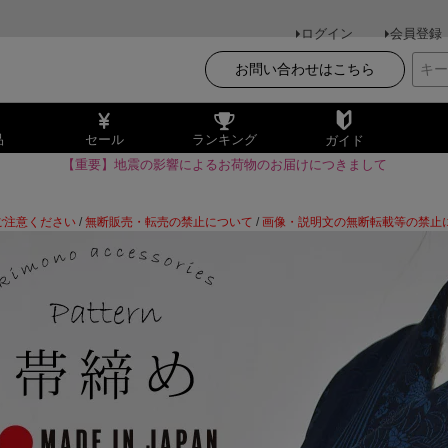
ログイン
会員登録
お問い合わせはこちら
品
セール
ランキング
ガイド
【重要】地震の影響によるお荷物のお届けにつきまして
ご注意ください
/
無断販売・転売の禁止について
/
画像・説明文の無断転載等の禁止