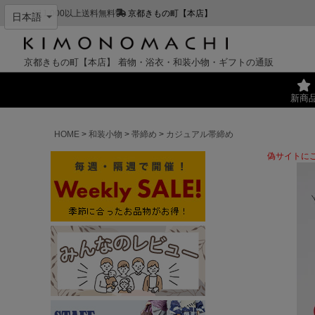
¥11,000以上送料無料
京都きもの町【本店】
京都きもの町【本店】
着物・浴衣・和装小物・ギフトの通販
新商
HOME
和装小物
帯締め
カジュアル帯締め
偽サイトに