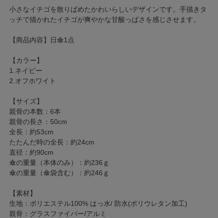
小さなイチゴを散りばめたかわいらしいデザインです。手描きタ
ッチで描かれたイチゴが爽やかな甘酸っぱさを感じさせます。
【商品内容】日傘1点
【カラー】
1.ネイビー
2.オフホワイト
【サイズ】
親骨の本数：6本
親骨の長さ：50cm
全長：約53cm
たたんだ時の全長：約24cm
直径：約90cm
傘の重量（本体のみ）：約236ｇ
傘の重量（傘袋含む）：約246ｇ
【素材】
生地：ポリエステル100% はっ水/ 防水(ポリウレタン加工)
親骨：グラスファイバー/アルミ