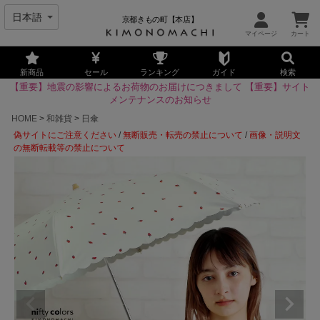
京都きもの町【本店】
新商品
セール
ランキング
ガイド
検索
【重要】地震の影響によるお荷物のお届けにつきまして
【重要】サイト
メンテナンスのお知らせ
HOME
和雑貨
日傘
偽サイトにご注意ください
/
無断販売・転売の禁止について
/
画像・説明文
の無断転載等の禁止について