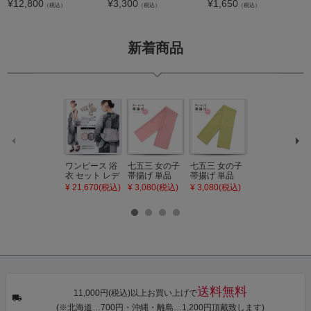
¥
12,800
¥
3,300
¥
1,650
（税込）
（税込）
（税込）
新着商品
ワンピース 浴
七五三 女の子
七五三 女の子
七五三 7歳 女
衣 セット レデ
帯揚げ 単品
帯揚げ 単品
の子 丸ぐけ 帯
ィース 吸水速
「灰桃色」日
「若葉色」日
締め 単品「若
¥ 21,670(税込)
¥ 3,080(税込)
¥ 3,080(税込)
¥ 3,080(税込)
乾 ポリエステ
本製 7歳 女児
本製 7歳 女児
葉色」日本製
ル浴衣 浴衣2
七五三小物 お
七五三小物 お
帯締め 七五三
点セット（浴
びあげ 和装 着
びあげ 和装 着
小物 丸ぐけ紐
衣＋バッグ付
物
物
帯締め
き作り帯 オビ
KIMONOMAC
KIMONOMAC
KIMONOMAC
シェ）「ラン
HI オリジナル
HI オリジナル
HI オリジナル
タン・夜の葉
【メール便不
【メール便不
【メール便不
音・金継ぎ・
可】
可】
可】
チューリッ
プ」Fサイズ
送料無料
カシュクール
11,000円(税込)以上お買い上げで
ワンピース 簡
(※北海道…700円・沖縄・離島…1,200円頂戴致します)