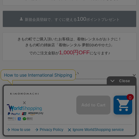
単着付け 大人
100
新規会員登録で、すぐに使える
ポイントプレゼント
きもの町でご購入頂いたお客様は、着物レンタルがおトクに！
きもの町の姉妹店「着物レンタル 夢館(ゆめやかた)」
1,000円OFF
でのご注文金額が
になります♪
お支払い
配送・送料
返品・交換
お問合せ先
完売しました
特集ページ