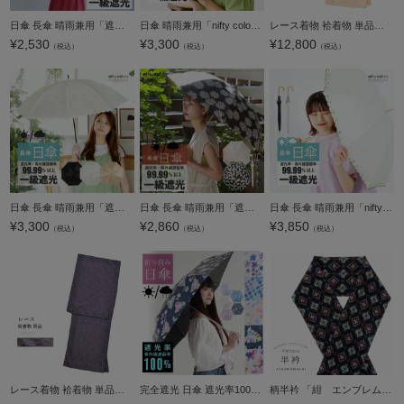
日傘 長傘 晴雨兼用「遮光バブルフラワー 2329」遮光 遮熱 撥水 はっ水 防水 UVカット PU加工 一級遮光 女性用 レディース women's プレゼント ギフト 母の日 誕生日 【メール便不可】＜H＞ss2506wkm10
日傘 晴雨兼用「nifty colors 遮光フリルミニ 2354」遮光 遮熱 撥水 はっ水 防水 UVカット PU加工 折りたたみ 折傘 女性用 レディース women's プレゼント ギフト 母の日【メール便不可】
レース着物 袷着物 単品「薄橙 ペイズリー」お仕立て上がり レディース レース袷着物 プレタ着物 カジュアル着物 レース着物単品【メール便不可】ss2512kck10
¥
2,530
¥
3,300
¥
12,800
（税込）
（税込）
（税込）
日傘 長傘 晴雨兼用「遮光ラインフラワー(2413)」遮光 遮熱 撥水 はっ水 防水 UVカット PU加工 一級遮光 女性用 レディース women's プレゼント ギフト 母の日 誕生日【メール便不可】
日傘 長傘 晴雨兼用「遮光マーガレット 2331」遮光 遮熱 撥水 はっ水 防水 UVカット PU加工 一級遮光 女性用 レディース women's プレゼント ギフト 母の日 誕生日 【メール便不可】＜H＞
日傘 長傘 晴雨兼用「nifty colors 遮光レモン刺繍 2359」遮光 遮熱 撥水 はっ水 防水 UVカット PU加工 一級遮光 女性用 レディース women's プレゼント ギフト 母の日 誕生日【メール便不可】ss2506wkm10
¥
3,300
¥
2,860
¥
3,850
（税込）
（税込）
（税込）
レース着物 袷着物 単品「ラベンダーグレー フラワー」お仕立て上がり レディース レース袷着物 プレタ着物 カジュアル着物 レース着物単品【メール便不可】
完全遮光 日傘 遮光率100% 遮蔽率100% 日傘 晴雨兼用「モーブフラワー、POOL、ペタル、ボタニカルドリーム、ブリリアントフラワー」遮光 遮熱 撥水 はっ水 防水 UVカット PU加工 折りたたみ 折傘 女性用 レディース
柄半衿 「紺 エンブレム」 半衿 半襟 はんえり 和装小物 ポリエステル カジュアル 華やか かわいい オシャレ小物 洒落小物 日本製 【メール便対応可】