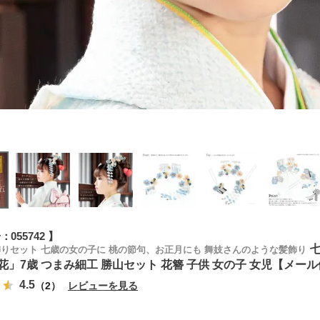
号
055742
飾りセット 七歳の女の子に 桃の節句、お正月にも 舞妓さんのような髪飾り
花」7歳 つまみ細工 勝山セット 花簪 子供 女の子 女児【メー
4.5
（2）
レビューを見る