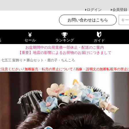
ログイン
会員登録
お問い合わせはこちら
品
セール
ランキング
ガイド
お盆期間中の出荷業務一部休止・配送のご案内
【重要】地震の影響によるお荷物のお届けにつきまして
七五三 髪飾り
勝山セット・鹿の子・ちんころ
ご注意ください
/
無断販売・転売の禁止について
/
画像・説明文の無断転載等の禁止