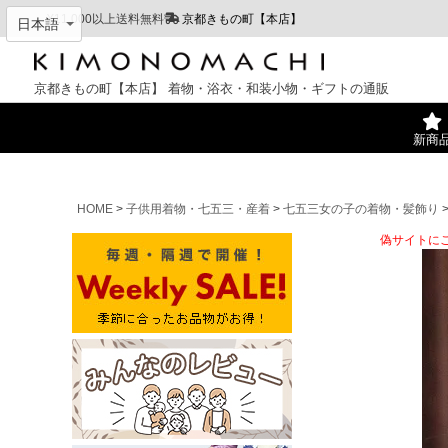
¥11,000以上送料無料
京都きもの町【本店】
京都きもの町【本店】
着物・浴衣・和装小物・ギフトの通販
新商
HOME
子供用着物・七五三・産着
七五三女の子の着物・髪飾り
偽サイトに