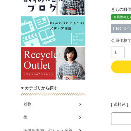
きもの町
会員価格あ
【
150
ポイ
会員価格
カテゴリから探す
着物
送料込
帯
子供用着物・七五三・産着