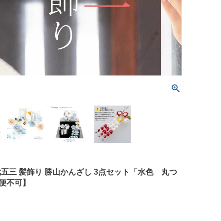
七五三 髪飾り 勝山かんざし 3点セット「水色 丸つ
ル便不可】