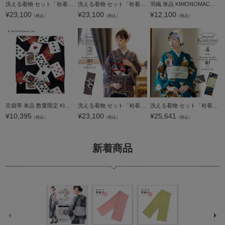
洗える着物 セット「袷着物：花くす玉 紫鳶色＋京袋帯：薄暮の灰猫」KIMONOMACHI オリジナル 着物と帯の2点セット サイズS/M/L/LL 2023-2024新作 コーディネート済み着物セット 小紋 レディース キモノ【メール便不
洗える着物 セット「袷着物：アフタヌーンティー ウィスタリアグレー＋京袋帯：黒 アンティークローズ」KIMONOMACHI オリジナル 着物と帯の2点セット サイズS/M/L/LL コーディネート済み着物セット 小紋 レディース
羽織 単品 KIMONOMACHI オリジナル「アフタヌーンティー ウィスタリアグレー」ポリエステル 洗える羽織 きもの福袋から飛び出したオリジナル羽織 京都きもの町オリジナル カジュアル着物【メール便不可】ss2512hor1
¥
23,100
¥
23,100
¥
12,100
（税込）
（税込）
（税込）
京袋帯 単品 数量限定 KIMONOMACHI オリジナル 「黒 トランプ」 ポリエステル 名古屋帯 普段着着物用 京都きもの町オリジナル 日本製 【メール便不可】
洗える着物 セット「袷着物：丸花更紗に菱紺鼠色＋京袋帯：黒トランプ」KIMONOMACHI オリジナル 着物と帯の2点セット サイズS/M/L/LL 2024-2025新作 コーディネート済み着物セット 小紋 レディース キモノ【メール便
洗える着物 セット「袷着物：梅青緑＋京袋帯：蔓いちご」KIMONOMACHI オリジナル 着物と帯と帯揚げと帯締めの4点セット サイズS/M/L/LL コーディネート済み着物セット 小紋 レディース キモノ【メール便不可】ss2603
¥
10,395
¥
23,100
¥
25,641
（税込）
（税込）
（税込）
新着商品