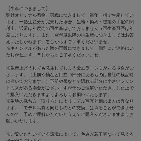
【生産につきまして】
弊社オリジナル着物・羽織につきまして、毎年一括で生産してい
ます。一括生産分が完売した場合、生地・染め・縫製の手配の関
係上、通常は年度内の再生産はしておりません（再生産可否は年
度によります）。また、翌年度以降の再生産につきましてはお答
えいたしかねます。悪しからずご了承くださいませ。
※キャンセルがあった際の再販につきまして、個別にご連絡はい
たしかねます。悪しからずご了承くださいませ。
※生産上どうしても発生してしまう染ムラ・シミがある場合がご
ざいます。（上前や袖など目立つ部分にあるものは当社の検品時
に省いております。）下前や帯などで隠れる部分に小さいプリン
トミスがある場合がございますが予めご理解いただきました上で
ご購入いただきますようよろしくお願いいたします。
※生地の裁ち方（取り方）によりモデル写真と柄の出方は異なり
ます。「モデル写真と同じものとの交換」は承ることができませ
んので、予めご理解いただいたうえでご購入くださいますようお
願いいたします。
※ご覧いただいている環境によって、色みが若干異なって見える
場合がございます。