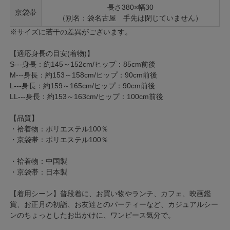
長さ380×幅30
京袋帯
（別名：袋名古屋 手先は閉じていません）
※サイズに若干の差異がございます。
【適応身長の目安(着物)】
S---身長：約145～152cm/ヒップ：85cm前後
M---身長：約153～158cm/ヒップ：90cm前後
L---身長：約159～165cm/ヒップ：90cm前後
LL---身長：約153～163cm/ヒップ：100cm前後
【品質】
・袷着物：ポリエステル100％
・京袋帯：ポリエステル100％
・袷着物：中国製
・京袋帯：日本製
【着用シーン】普段着に、お買い物やランチ、カフェ、映画鑑
賞、お正月の初詣、お友達とのパーティーなど、カジュアルシー
ンのちょっとしたお出かけに、ワンピース気分で。