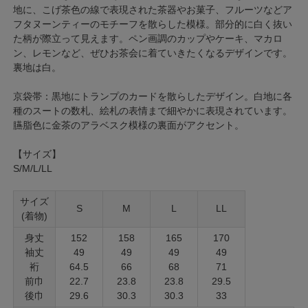
地に、こげ茶色の線で表現された茶器やお菓子、フルーツなどア
フタヌーンティーのモチーフを散らした模様。部分的に白く抜い
た柄が際立って見えます。ペン画調のカップやケーキ、マカロ
ン、レモンなど、ぜひお茶会に着ていきたくなるデザインです。
裏地は白。
京袋帯：黒地にトランプのカードを散らしたデザイン。白地に各
種のスートの数札、絵札の表情まで細やかに表現されています。
臙脂色に金茶のアラベスク模様の裏面がアクセント。
【サイズ】
S/M/L/LL
サイズ
S
M
L
LL
(着物)
身丈
152
158
165
170
袖丈
49
49
49
49
裄
64.5
66
68
71
前巾
22.7
23.8
23.8
29.5
後巾
29.6
30.3
30.3
33