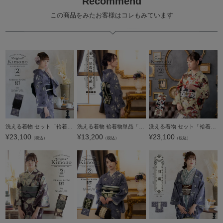
Recommend
この商品をみたお客様はコレもみています
洗える着物 セット「袷着物：アフタヌーンティー ウィスタリアグレー＋京袋帯：暗闇に黒猫」KIMONOMACHI オリジナル 着物と帯の2点セット サイズS/M/L/LL 2023-2024新作 コーディネート済み着物セット 小紋 レディ
洗える着物 袷着物単品「アフタヌーンティー ウィスタリアグレー」KIMONOMACHI オリジナル きもの福袋から飛び出た着物単品 サイズS/M/L/LL 小紋 カジュアル着物 袷着物 レディース キモノ kimono【メール便不可】
洗える着物 セット「袷着物：鶴と花紋に紗綾形鳥の子色＋京袋帯：黒トランプ」KIMONOMACHI オリジナル 着物と帯の2点セット サイズS/M/L/LL 2024-2025新作 コーディネート済み着物セット 小紋 レディース キモノ【メ
¥
23,100
¥
13,200
¥
23,100
（税込）
（税込）
（税込）