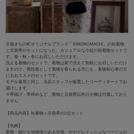
京都きもの町オリジナルブランド「KIMONOMACHI」の袷着物
と京袋帯がセットになった、カジュアルな小紋の袷着物セットで
す。春・秋・冬にお召しいただけます。
洗える着物のセットで、着物は家で洗えて気軽にお召しいただけ
ますので、普段着として着物を着られる方にも、着物初心者の方
にもおススメのセットです。
モデル着用と同じ、当店スタッフが厳選したコーディネートでお
届けします。
※帯揚げ・帯締めなど、着物と京袋帯以外の小物は付属しており
ません
【商品内容】袷着物＋京袋帯の2点セット
【色柄】
着物：細かな地模様のある生地。ややグレイッシュなベージュの