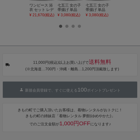
ワンピース 浴
七五三 女の子
七五三 女の子
七五三 7歳 女
衣 セット レデ
帯揚げ 単品
帯揚げ 単品
の子 丸ぐけ 帯
ィース 吸水速
「灰桃色」日
「若葉色」日
締め 単品「若
¥ 21,670(税込)
¥ 3,080(税込)
¥ 3,080(税込)
¥ 3,080(税込)
乾 ポリエステ
本製 7歳 女児
本製 7歳 女児
葉色」日本製
ル浴衣 浴衣2
七五三小物 お
七五三小物 お
帯締め 七五三
点セット（浴
びあげ 和装 着
びあげ 和装 着
小物 丸ぐけ紐
衣＋バッグ付
物
物
帯締め
き作り帯 オビ
KIMONOMAC
KIMONOMAC
KIMONOMAC
シェ）「ラン
HI オリジナル
HI オリジナル
HI オリジナル
タン・夜の葉
【メール便不
【メール便不
【メール便不
音・金継ぎ・
可】
可】
可】
チューリッ
プ」Fサイズ
送料無料
カシュクール
11,000円(税込)以上お買い上げで
ワンピース 簡
(※北海道…700円・沖縄・離島…1,200円頂戴致します)
単着付け 大人
100
新規会員登録で、すぐに使える
ポイントプレゼント
きもの町でご購入頂いたお客様は、着物レンタルがおトクに！
きもの町の姉妹店「着物レンタル 夢館(ゆめやかた)」
1,000円OFF
でのご注文金額が
になります♪