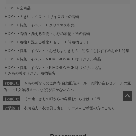
HOME
全商品
HOME
大きいサイズ
LLサイズ以上の着物
HOME
特集・イベント
クリスマス特集
HOME
着物
洗える着物
小紋の着物
袷の着物
HOME
着物
洗える着物
セット
袷着物セット
HOME
特集・イベント
おせちよりきもの！初詣にもおすすめお正月特集
HOME
特集・イベント
KIMONOMACHIオリジナル商品
HOME
特集・イベント
KIMONOMACHIオリジナル商品
きもの町オリジナル着物福袋
お知らせ
きもの町からのご案内(自動配信メール・お問い合わせメールの返
信・ご注文確認メールなど)が届かない方へ
お知らせ
その他、きもの町からの各種お知らせはコチラ
ペー
衣装協力
衣装協力・衣装貸し出し・リースをご希望の方はこちら
ジト
ップ
へ