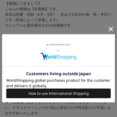
【着物につきまして】
こちらの着物は【袷着物】です。
単衣は初夏・初秋（6月・9月）、袷はそれ以外の春・秋・冬向け
です（気候によって前後します）
カジュアルな普段着向きの小紋着物です。
【帯につきまして】
京袋帯（別名：袋名古屋）です。袋仕立てで、手先は閉じていま
せん。
長さは3m80cmなので二重太鼓はできません。
一重太鼓や変わり結びをお楽しみいただけます。
作り帯への加工は別途加工代のご購入が必要です。
→加工はこち
ら
※3週間要
※端は熱圧着して中に折り込んでおります。圧着部分に力をかけ
ると開いてしまいますので力をかけないでください。
【お取り扱いにつきまして】
着物・羽織：ご家庭でお洗濯していただけます。
帯：洗濯機では型くずれしますのでご利用にならないでくださ
い。ドライクリーニングか汚れた部分だけ中性洗剤での手洗いを
おすすめいたします。