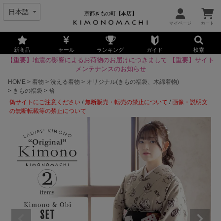
京都きもの町【本店】
新商品
セール
ランキング
ガイド
検索
【重要】地震の影響によるお荷物のお届けにつきまして
【重要】サイト
メンテナンスのお知らせ
HOME
着物
洗える着物
オリジナル(きもの福袋、木綿着物)
きもの福袋
袷
偽サイトにご注意ください
/
無断販売・転売の禁止について
/
画像・説明文
の無断転載等の禁止について