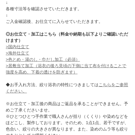
↓
各種寸法等を確認させていただきます。
↓
ご入金確認後、お仕立てに入らせていただきます。
◎お仕立て・加工はこちら（料金や納期も以下よりご確認いただ
けます）
>国内仕立て
>海外仕立て
>色とめ・湯のし・巾だし加工（必須）
>居敷当て加工（浴衣の後ろ見頃の下側に当て布を付けることで
強度を高め、下着の透けを防ぎます）
◆お手入れ方法、絞り浴衣の特性につきましては
こちらをご参照
ください。
※お仕立て・加工後の商品はご返品を承ることができません。予
めご了承くださいませ。
※ひとつひとつ手作業で職人さんが括り（くくり）や染めなどを
ほどこし、製作しております。そのため、1点1点、若干ですが、
色合い、絞りの大きさが異なります。また、染めのムラ等も絞り