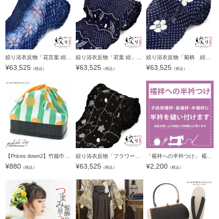
ップ
へ
絞り浴衣反物「花言葉 紺ピンク」女性浴衣 レディース浴衣 絞り浴衣 綿浴衣 未仕立て【メール便不可】
絞り浴衣反物「若葉 紺」女性浴衣 レディース浴衣 絞り浴衣 綿浴衣 未仕立て【メール便不可】
絞り浴衣反物「菊柄 紺」女性浴衣 レディース浴衣 絞り浴衣 綿浴衣 未仕立て【メール便不可】
¥
63,525
¥
63,525
¥
63,525
（税込）
（税込）
（税込）
【Prices down2】竹籠巾着単品「グリーン縞に黄色水玉」京都きもの町 籠巾着 巾着バッグ 【メール便不可】0
絞り浴衣反物「フラワータペストリー 黒グレー」女性浴衣 レディース浴衣 絞り浴衣 綿浴衣 未仕立て【メール便不可】
「襦袢への半衿つけ」 襦袢 長襦袢 半襦袢 半襟つけ お直し ※京都きもの町での購入品限定
¥
880
¥
63,525
¥
2,200
（税込）
（税込）
（税込）