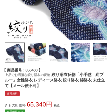
商品番号
056488
絞り浴衣反物「小手毬 紺ブ
上品でお洒落な絞り浴衣の反物
ルー」女性浴衣 レディース浴衣 絞り浴衣 綿浴衣 未仕立
て【メール便不可】
送料無料
65,340
きもの町価格
税込
会員価格あり