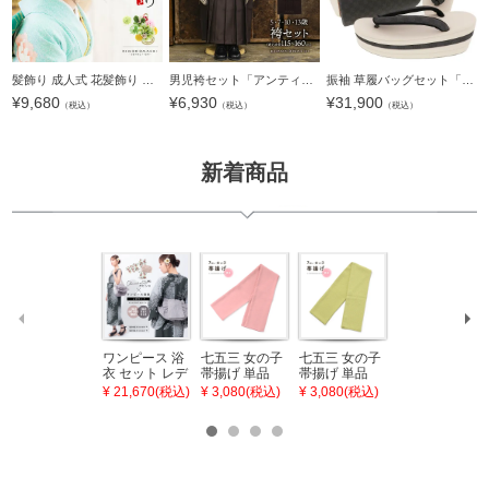
髪飾り 成人式 花髪飾り コーム Uピン 2点セット 「お花と玉飾り、組紐 グリーン No.54709」 振袖用髪飾り お花髪飾り つまみ細工 成人式 卒業式 結婚式 着物 日本製 【メール便不可】
男児袴セット「アンティークブラウン」5歳/7歳/10歳/13歳 男の子用袴 七五三 卒園式 卒業式 十三参り こども袴 行灯袴 ボーイズ 男児袴 子供用袴【メール便不可】
振袖 草履バッグセット「チャコールグレー市松×白」Fサイズ 日本製 振袖草履バッグ 振袖バッグ 振袖草履 成人式＜T＞【メール便不可】
¥
9,680
¥
6,930
¥
31,900
（税込）
（税込）
（税込）
新着商品
ワンピース 浴
七五三 女の子
七五三 女の子
七五三 7歳 女
衣 セット レデ
帯揚げ 単品
帯揚げ 単品
の子 丸ぐけ 帯
ィース 吸水速
「灰桃色」日
「若葉色」日
締め 単品「若
¥ 21,670(税込)
¥ 3,080(税込)
¥ 3,080(税込)
¥ 3,080(税込)
乾 ポリエステ
本製 7歳 女児
本製 7歳 女児
葉色」日本製
ル浴衣 浴衣2
七五三小物 お
七五三小物 お
帯締め 七五三
点セット（浴
びあげ 和装 着
びあげ 和装 着
小物 丸ぐけ紐
衣＋バッグ付
物
物
帯締め
き作り帯 オビ
KIMONOMAC
KIMONOMAC
KIMONOMAC
シェ）「ラン
HI オリジナル
HI オリジナル
HI オリジナル