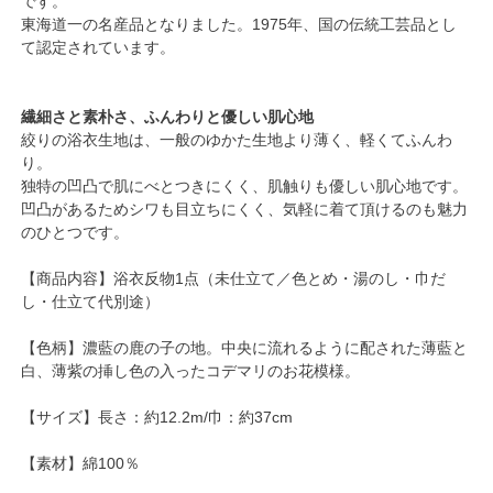
です。
東海道一の名産品となりました。1975年、国の伝統工芸品とし
て認定されています。
繊細さと素朴さ、ふんわりと優しい肌心地
絞りの浴衣生地は、一般のゆかた生地より薄く、軽くてふんわ
り。
独特の凹凸で肌にべとつきにくく、肌触りも優しい肌心地です。
凹凸があるためシワも目立ちにくく、気軽に着て頂けるのも魅力
のひとつです。
【商品内容】浴衣反物1点（未仕立て／色とめ・湯のし・巾だ
し・仕立て代別途）
【色柄】濃藍の鹿の子の地。中央に流れるように配された薄藍と
白、薄紫の挿し色の入ったコデマリのお花模様。
【サイズ】長さ：約12.2m/巾：約37cm
【素材】綿100％