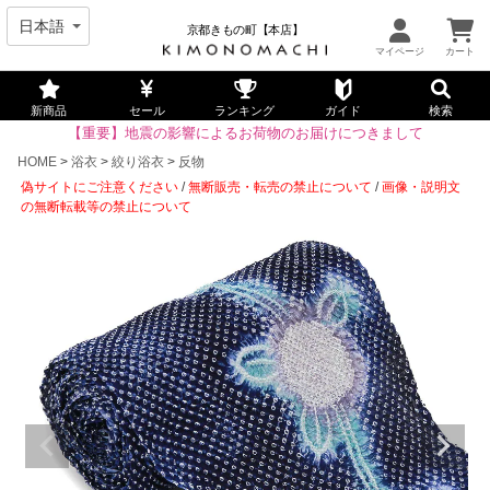
京都きもの町【本店】
新商品
セール
ランキング
ガイド
検索
【重要】地震の影響によるお荷物のお届けにつきまして
HOME
浴衣
絞り浴衣
反物
偽サイトにご注意ください
/
無断販売・転売の禁止について
/
画像・説明文
の無断転載等の禁止について