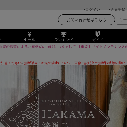
ログイン
会員登録
お問い合わせはこちら
品
セール
ランキング
ガイド
地震の影響によるお荷物のお届けにつきまして
【重要】サイトメンテナンス
ご注意ください
/
無断販売・転売の禁止について
/
画像・説明文の無断転載等の禁止