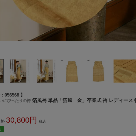
号
056568
箔風袴 単品「箔風 金」卒業式 袴 レディース 行
いにぴったりの袴
30,800
価格
税込
り