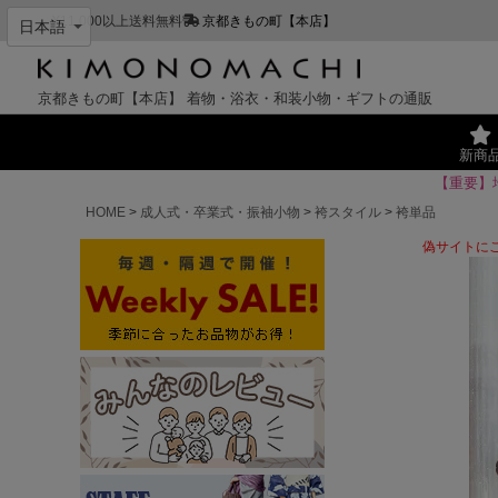
¥11,000以上送料無料
京都きもの町【本店】
京都きもの町【本店】
着物・浴衣・和装小物・ギフトの通販
新商
【重要】
HOME
成人式・卒業式・振袖小物
袴スタイル
袴単品
偽サイトに