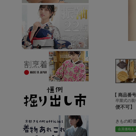
商品番
卒業式の装
便不可】
きもの町
会員価格あ