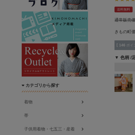
送料無料
通常販売
きもの町
【
146
ポイ
色柄
カテゴリから探す
着物
帯
子供用着物・七五三・産着