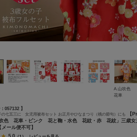
A.山吹色
花車
号
057132
【P
子の七五三に 女児用被布セット お正月やひなまつり（桃の節句）にも
吹色 花車・ピンク 花と鞠・水色 花紋・赤 花紋」三歳女児
【メール便不可】
5.0
（1）
レビューを見る