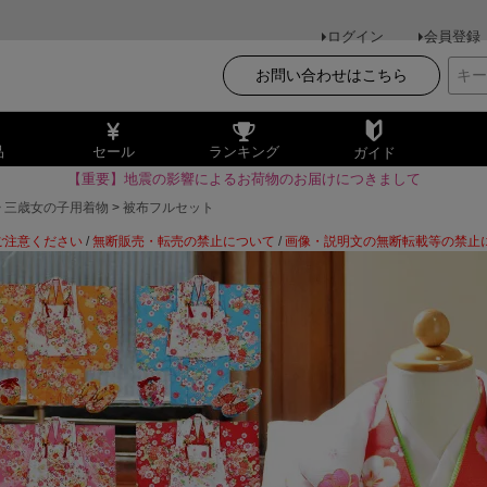
ログイン
会員登録
お問い合わせはこちら
品
セール
ランキング
ガイド
【重要】地震の影響によるお荷物のお届けにつきまして
三歳女の子用着物
被布フルセット
ご注意ください
/
無断販売・転売の禁止について
/
画像・説明文の無断転載等の禁止