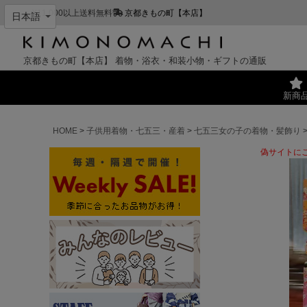
¥11,000以上送料無料
京都きもの町【本店】
京都きもの町【本店】
着物・浴衣・和装小物・ギフトの通販
新商
HOME
子供用着物・七五三・産着
七五三女の子の着物・髪飾り
偽サイトに