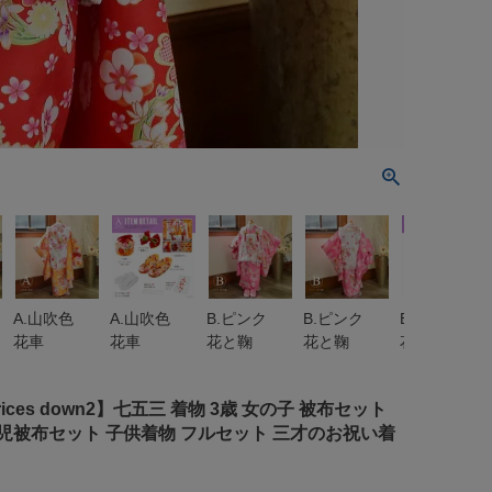
A.山吹色
A.山吹色
B.ピンク
B.ピンク
B.ピンク
花車
花車
花と鞠
花と鞠
花と鞠
rices down2】七五三 着物 3歳 女の子 被布セット
被布セット 子供着物 フルセット 三才のお祝い着