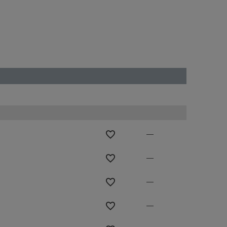
—
—
—
—