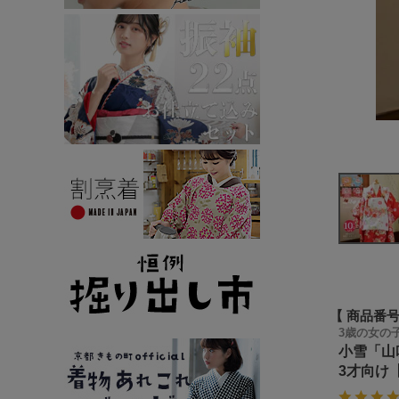
商品番
3歳の女の
小雪「山
3才向け