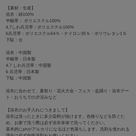
【素材・生産】
浴衣：綿100%
半幅帯： ポリエステル100%
4,7しわ兵児帯：ポリエステル100%
6兵児帯：ポリエステル64％・ナイロン35％・ポリウレタン1％
下駄：台
浴衣：中国製
半幅帯：日本製
4,7 しわ兵児帯：中国製
6 兵児帯：日本製
下駄：中国製
浴衣に合わせて、夏祭り・花火大会・フェス・盆踊り・浴衣デー
ト・おうちでの夕涼みなど
【浴衣のお手入れにつきまして】
浴衣は洗ったときに多少染料が抜けます。色移りなどを防ぐた
め、お家で洗う際は必ず浴衣単体で洗ってください。
基本的にphがアルカリになるほど色落ちします。洗剤を使われる
場合は必ず中性洗剤をお使いください。