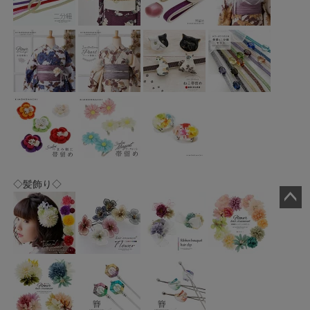
◇髪飾り◇
ペー
ジト
ップ
へ