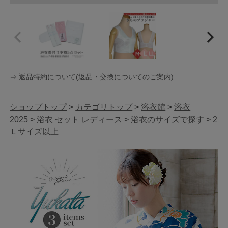
⇒ 返品特約について(返品・交換についてのご案内)
ショップトップ
>
カテゴリトップ
>
浴衣館
>
浴衣
2025
>
浴衣 セット レディース
>
浴衣のサイズで探す
>
2
Ｌサイズ以上