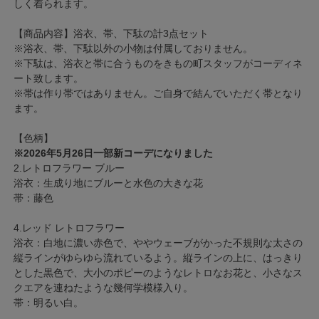
しく着られます。
【商品内容】浴衣、帯、下駄の計3点セット
※浴衣、帯、下駄以外の小物は付属しておりません。
※下駄は、浴衣と帯に合うものをきもの町スタッフがコーディネ
ート致します。
※帯は作り帯ではありません。ご自身で結んでいただく帯となり
ます。
【色柄】
※2026年5月26日一部新コーデになりました
2.レトロフラワー ブルー
浴衣：生成り地にブルーと水色の大きな花
帯：藤色
4.レッド レトロフラワー
浴衣：白地に濃い赤色で、ややウェーブがかった不規則な太さの
縦ラインがゆらゆら流れているよう。縦ラインの上に、はっきり
とした黒色で、大小のポピーのようなレトロなお花と、小さなス
クエアを連ねたような幾何学模様入り。
帯：明るい白。