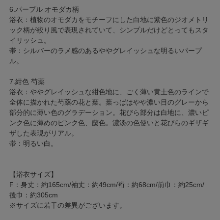
6.パープル オモダカ柄
浴衣：植物のオモダカをモチーフにした白地に紫色のジオメトリ
ック柄が絞り風で表現されていて、シンプルだけどとってもスタ
イリッシュ。
帯：シルバーのラメ感のあるややグレイッシュな明るいパープ
ル。
7.紺色 芍薬
浴衣：ややグレイッシュな紺色地に、ごく薄い黄土色のラインで
全体に描かれた芍薬の花と葉。葉っぱはやや濃い目のグレーから
部分的に薄い色のグラデーション。花びら部分は白地に、濃いピ
ンク色に薄めのピンク色、藤色。濃淡の色使いと花びらのギザギ
ザした表現がリアル。
帯：明るい白。
【浴衣サイズ】
F：身丈：約165cm/袖丈：約49cm/裄：約68cm/前巾：約25cm/
後巾：約305cm
※サイズに若干の差異がございます。