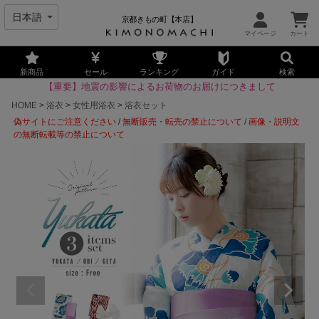
京都きもの町【本店】
新商品
セール
ランキング
ガイド
検索
【重要】地震の影響によるお荷物のお届けにつきまして
HOME
浴衣
女性用浴衣
浴衣セット
偽サイトにご注意ください
/
無断販売・転売の禁止について
/
画像・説明文
の無断転載等の禁止について