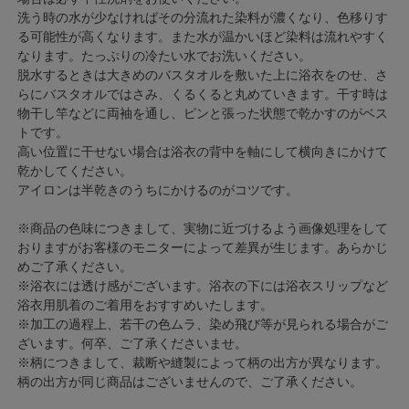
洗う時の水が少なければその分流れた染料が濃くなり、色移りす
る可能性が高くなります。また水が温かいほど染料は流れやすく
なります。たっぷりの冷たい水でお洗いください。
脱水するときは大きめのバスタオルを敷いた上に浴衣をのせ、さ
らにバスタオルではさみ、くるくると丸めていきます。干す時は
物干し竿などに両袖を通し、ピンと張った状態で乾かすのがベス
トです。
高い位置に干せない場合は浴衣の背中を軸にして横向きにかけて
乾かしてください。
アイロンは半乾きのうちにかけるのがコツです。
※商品の色味につきまして、実物に近づけるよう画像処理をして
おりますがお客様のモニターによって差異が生じます。あらかじ
めご了承ください。
※浴衣には透け感がございます。浴衣の下には浴衣スリップなど
浴衣用肌着のご着用をおすすめいたします。
※加工の過程上、若干の色ムラ、染め飛び等が見られる場合がご
ざいます。何卒、ご了承くださいませ。
※柄につきまして、裁断や縫製によって柄の出方が異なります。
柄の出方が同じ商品はございませんので、ご了承ください。