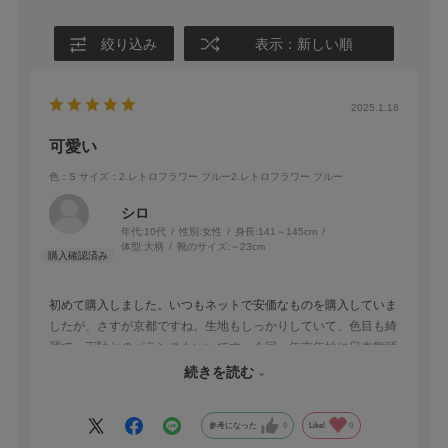
絞り込み
表示：新しい順
2025.1.18
可愛い
色：S
サイズ：2.レトロフラワー ブルー2.レトロフラワー ブルー
シロ
年代:
10代
性別:
女性
身長:
141～145cm
体型:
大柄
靴のサイズ:
～23cm
初めて購入しました。いつもネットで安価なものを購入していま
したが、さすが京都ですね。生地もしっかりしていて、色目も綺
麗で、下駄とのバランスもいいです。今回、年末年始に日本舞踊
わー習う事になった中1の娘に買いましたが、またデザイン違い
続きを読む
を浴衣買いたいです。
参考になった
0
Like!
0