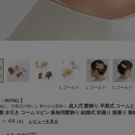
1.ゴールド
1.ゴールド
1.ゴールド
号
057561
成人式 髪飾り 卒業式 コー
袖に、卒業式の袴にも 華やかな髪飾り
製 水引き コーム Uピン 振袖用髪飾り 結婚式 前撮り 後撮り 
4.0
（1）
レビューを見る