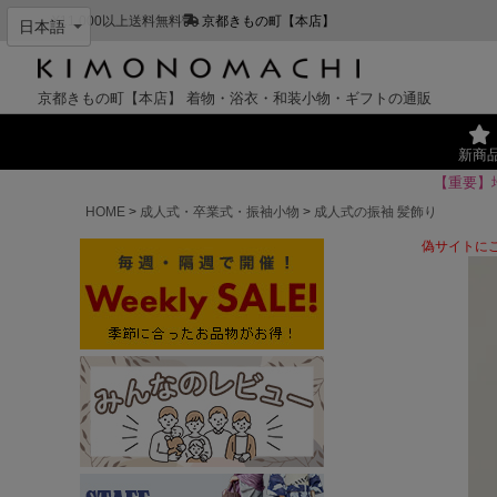
¥11,000以上送料無料
京都きもの町【本店】
京都きもの町【本店】
着物・浴衣・和装小物・ギフトの通販
新商
【重要】
HOME
成人式・卒業式・振袖小物
成人式の振袖 髪飾り
偽サイトに