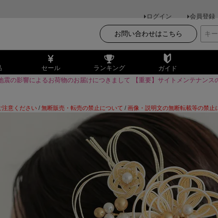
ログイン
会員登録
お問い合わせはこちら
品
セール
ランキング
ガイド
地震の影響によるお荷物のお届けにつきまして
【重要】サイトメンテナンス
ご注意ください
/
無断販売・転売の禁止について
/
画像・説明文の無断転載等の禁止