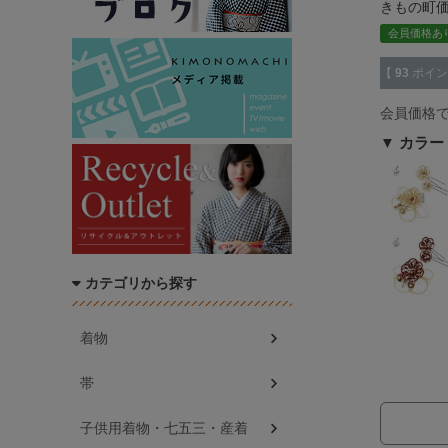
きもの町
会員価格あ
【
93
ポイン
会員価格
カラー
カテゴリから探す
着物
帯
子供用着物・七五三・産着