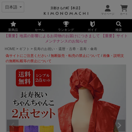
京都きもの町【本店】
新商品
セール
ランキング
ガイド
検索
【重要】地震の影響によるお荷物のお届けにつきまして
【重要】サイト
メンテナンスのお知らせ
HOME
ギフト
長寿のお祝い・還暦・古希・喜寿・傘寿
偽サイトにご注意ください
/
無断販売・転売の禁止について
/
画像・説明文
の無断転載等の禁止について