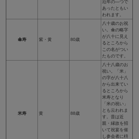
厄年の―つで
あったともい
われます。
八十歳のお祝
い。傘の略字
が八十に見え
傘寿
紫・黄
80歳
るところから
この名がつい
たものです。
八十八歳のお
祝い。「米」
の字が八十八
から出来てい
るところから
米寿となり
「米の祝い」
とも云われま
米寿
黄
88歳
す。昔は近
親・縁故を招
いて祝宴を催
し参会者に枡