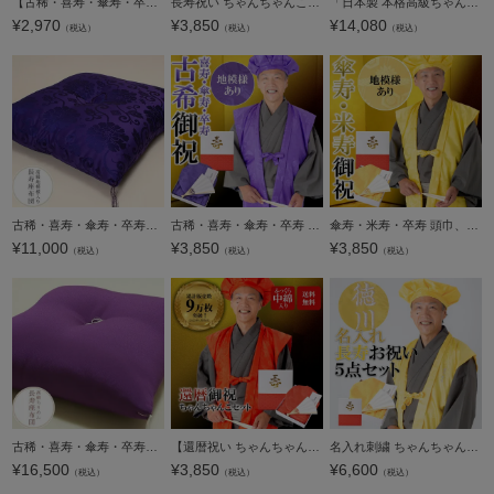
【古稀・喜寿・傘寿・卒寿】頭巾 ちゃんちゃんこ 末広セット 「紫色 無地」 長寿お祝い 化粧箱入り 70 77 80 90歳 敬老の日 古稀 喜寿 傘寿 卒寿 お祝い 70歳 77歳 80歳 90歳 紫（ちゃんちゃんこ＋頭巾＋末広＋栞＋
長寿祝い ちゃんちゃんこ 5点セット 「お祝いセット 赤・紫・黄色」 還暦 古希 喜寿 傘寿 米寿 卒寿 赤色 紫色 黄色 鶴と亀 中綿入り 御祝い 化粧箱入り ラッピング無料 熨斗無料 60歳 61歳 70歳 77歳 80歳 88歳 90
「日本製 本格高級ちゃんちゃんこセット 黄色」 長寿祝い 5点セット 傘寿 米寿 卒寿 80歳 88歳 90歳のお祝いに 長寿お祝い 御祝い 化粧箱入り 男女兼用 ラッピング無料 熨斗無料 敬老の日 ギフト プレゼント【送料無
¥
2,970
¥
3,850
¥
14,080
（税込）
（税込）
（税込）
古稀・喜寿・傘寿・卒寿のお祝い 「座布団 紫」 70歳・77歳・80歳・90歳 長寿のお祝い 還暦 プレゼント ギフト 贈り物に最適【送料無料】【ラッピング不可】【メール便不可】＜R＞
古稀・喜寿・傘寿・卒寿 頭巾、ちゃんちゃんこ、末広セット 「紫色」 長寿お祝い 熨斗、送料無料 ラッピング無料 ギフト 贈り物 70、77、80、90歳のお祝いに【送料無料】【メール便不可】
傘寿・米寿・卒寿 頭巾、ちゃんちゃんこ、末広セット 「黄色」 長寿お祝い 熨斗、ラッピング無料 ギフト 贈り物 80、88、90歳のお祝いに【送料無料】【メール便不可】
¥
11,000
¥
3,850
¥
3,850
（税込）
（税込）
（税込）
古稀・喜寿・傘寿・卒寿のお祝い 高級鬼ちりめん 「座布団 紫」 70歳・77歳・80歳・90歳 長寿のお祝い プレゼント ギフト 贈り物に最適【送料無料】【ラッピング不可】【メール便不可】＜R＞
【還暦祝い ちゃんちゃんこ 赤 セット】還暦 5点セット 「赤色 鶴と亀の縁起の良い文様入り・ふっくら中綿入り」 長寿お祝い 化粧箱入り 満60歳（61歳）のお祝いに 還暦セット 敬老の日 ギフト プレゼント ちゃんち
名入れ刺繍 ちゃんちゃんこ 長寿 黄色 【米寿祝い・傘寿・卒寿】 お名前刺繍入り 長寿祝い 傘寿80歳・米寿88歳・卒寿90歳 ちゃんちゃんこセット お祝いセット ネーム刺繍入りのちゃんちゃんこと大黒頭巾と末広にお祝
¥
16,500
¥
3,850
¥
6,600
（税込）
（税込）
（税込）