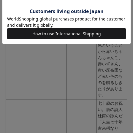
ことからこの
名がいわれま
す。還暦祝い
は、昔から赤
ちゃんに還る
還暦
赤
61歳
という意味と
赤は魔よけの
色ということ
から赤いちゃ
んちゃんこ、
赤いずきん、
赤い座布団な
ど赤い色のも
のを贈るしき
たりがありま
す。
七十歳のお祝
い。唐の詩人
杜甫の詠んだ
「人生七十年
古来稀なり」