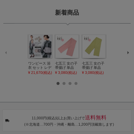
新着商品
ワンピース 浴
七五三 女の子
七五三 女の子
七五三 7歳 女
衣 セット レデ
帯揚げ 単品
帯揚げ 単品
の子 丸ぐけ 帯
ィース 吸水速
「灰桃色」日
「若葉色」日
締め 単品「若
¥ 21,670(税込)
¥ 3,080(税込)
¥ 3,080(税込)
¥ 3,080(税込)
乾 ポリエステ
本製 7歳 女児
本製 7歳 女児
葉色」日本製
ル浴衣 浴衣2
七五三小物 お
七五三小物 お
帯締め 七五三
点セット（浴
びあげ 和装 着
びあげ 和装 着
小物 丸ぐけ紐
衣＋バッグ付
物
物
帯締め
き作り帯 オビ
KIMONOMAC
KIMONOMAC
KIMONOMAC
シェ）「ラン
HI オリジナル
HI オリジナル
HI オリジナル
タン・夜の葉
【メール便不
【メール便不
【メール便不
音・金継ぎ・
可】
可】
可】
チューリッ
プ」Fサイズ
送料無料
カシュクール
11,000円(税込)以上お買い上げで
ワンピース 簡
(※北海道…700円・沖縄・離島…1,200円頂戴致します)
単着付け 大人