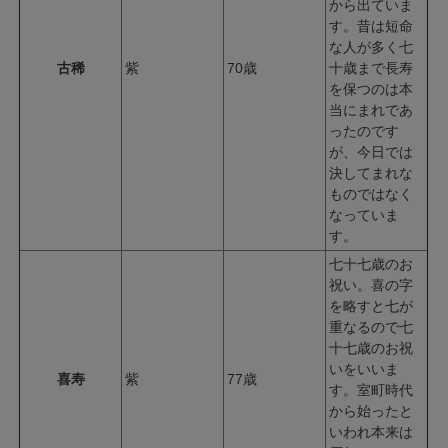
から出ていま
す。昔は短命
な人が多く七
古稀
紫
70歳
十歳まで長寿
を保つのは本
当にまれであ
ったのです
が、今日では
決してまれな
ものではなく
なっていま
す。
七十七歳のお
祝い。喜の字
を略すと七が
重なるので七
十七歳のお祝
いをいいま
喜寿
紫
77歳
す。室町時代
から始ったと
いわれ本来は