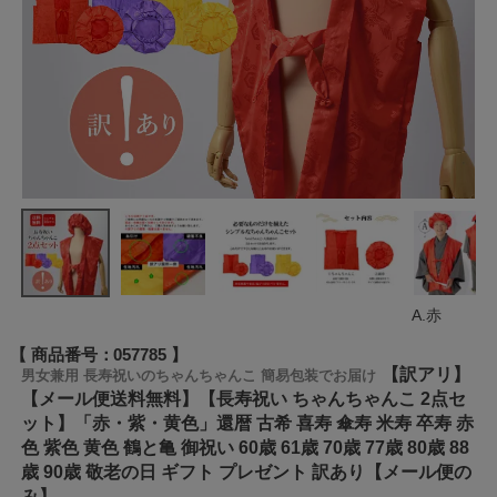
A.赤
商品番号
057785
【訳アリ】
男女兼用 長寿祝いのちゃんちゃんこ 簡易包装でお届け
【メール便送料無料】【長寿祝い ちゃんちゃんこ 2点セ
ット】「赤・紫・黄色」還暦 古希 喜寿 傘寿 米寿 卒寿 赤
色 紫色 黄色 鶴と亀 御祝い 60歳 61歳 70歳 77歳 80歳 88
歳 90歳 敬老の日 ギフト プレゼント 訳あり【メール便の
み】