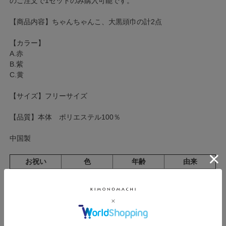
のご注文で1セットのみ購入可能です。
【商品内容】ちゃんちゃんこ、大黒頭巾の計2点
【カラー】
A.赤
B.紫
C.黄
【サイズ】フリーサイズ
【品質】本体 ポリエステル100％
中国製
お祝い
色
年齢
由来
本卦還りと云
って暦の干支
が六十一年で
生まれた年の
干支にもどる