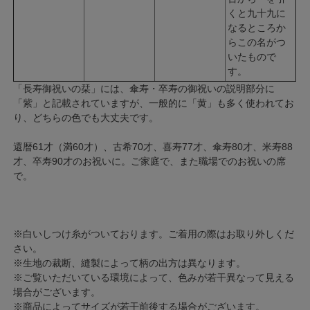
くと九十九に
なるところか
らこの名がつ
いたもので
す。
「長寿御祝いの栞」には、傘寿・卒寿の御祝いの説明部分に
「紫」と記載されていますが、一般的に「黄」も多く使われてお
り、どちらの色でも大丈夫です。
還暦61才（満60才）、古希70才、喜寿77才、傘寿80才、米寿88
才、卒寿90才のお祝いに。ご家庭で、また職場でのお祝いの席
で。
※白いしつけ糸がついております。ご着用の際はお取り外しくだ
さい。
※生地の裁断、縫製によって柄の出方は異なります。
※ご覧いただいている環境によって、色みが若干異なって見える
場合がございます。
※商品によってサイズが若干前後する場合がございます。