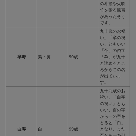
の斗掻や火吹
竹を贈る風習
があったそう
です。
九十歳のお祝
い。「卒の祝
い」ともいい
「卒」の俗字
卒寿
紫・黄
90歳
「卆」が九十
と読めるとこ
ろからこの名
が出ていま
す。
九十九歳のお
祝い。「白字
の祝い」とも
いい、百の字
から一の字を
とると「白」
白寿
白
99歳
となり、また
百から一を引