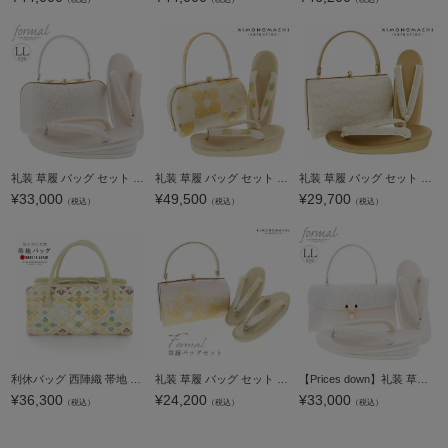
礼装 草履 バッグ セット レディース 礼装用草履バッグセット 「Robe De'collete'e ローブデコルテ I型 マーブル シルバー」 草履LLサイズ 25cm前後 二の三枚芯 女性用 フォーマル草履バッグセット 痛くない 履
礼装 草履 バッグ セット レディース 礼装用草履バッグセット 紗織「段暈し、松菱に花菱」Lサイズ 日本製 礼装草履バッグ 礼装バッグ 礼装草履【メール便不可】
礼装 草履 バッグ セット レディース 礼装用草履バッグセット 「白×ゴールド 花菱」 Lサイズ 礼装草履バッグ 礼装バッグ 礼装草履 【メール便不可】ss2603zbg10
¥
33,000
¥
49,500
¥
29,700
（税込）
（税込）
（税込）
利休バッグ 西陣織 帯地 単品「蒸栗色 格天井に花菱」日本製 着物 バック 結婚式 お茶会 留袖 訪問着 色無地 手提げ 礼装 大人 レディース 女性【メール便不可】
礼装 草履 バッグ セット レディース 礼装用草履バッグセット「オレンジゴールド 宝相華」Fサイズ(M～Lサイズ相当) 礼装草履バッグ 礼装バッグ 礼装草履＜T＞【メール便不可】
【Prices down】礼装 草履 バッグ セット レディース 礼装用草履バッグセット 「Robe De'collete'e ローブデコルテ B型 マーブル×梨地 シルバー」 草履LLサイズ 25cm前後 二の三枚芯 女性用 フォーマル草履バッ
¥
36,300
¥
24,200
¥
33,000
（税込）
（税込）
（税込）