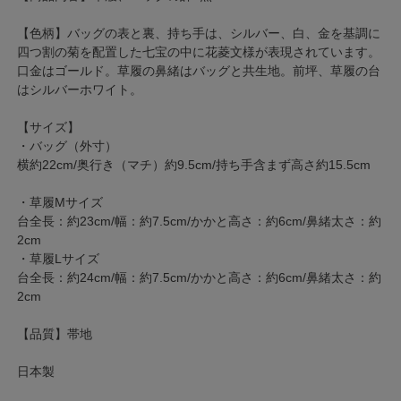
【色柄】バッグの表と裏、持ち手は、シルバー、白、金を基調に
四つ割の菊を配置した七宝の中に花菱文様が表現されています。
口金はゴールド。草履の鼻緒はバッグと共生地。前坪、草履の台
はシルバーホワイト。
【サイズ】
・バッグ（外寸）
横約22cm/奥行き（マチ）約9.5cm/持ち手含まず高さ約15.5cm
・草履Mサイズ
台全長：約23cm/幅：約7.5cm/かかと高さ：約6cm/鼻緒太さ：約
2cm
・草履Lサイズ
台全長：約24cm/幅：約7.5cm/かかと高さ：約6cm/鼻緒太さ：約
2cm
【品質】帯地
日本製