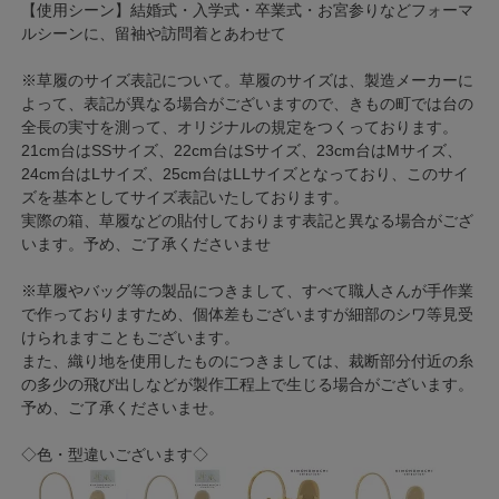
【使用シーン】結婚式・入学式・卒業式・お宮参りなどフォーマ
ルシーンに、留袖や訪問着とあわせて
※草履のサイズ表記について。草履のサイズは、製造メーカーに
よって、表記が異なる場合がございますので、きもの町では台の
全長の実寸を測って、オリジナルの規定をつくっております。
21cm台はSSサイズ、22cm台はSサイズ、23cm台はMサイズ、
24cm台はLサイズ、25cm台はLLサイズとなっており、このサイ
ズを基本としてサイズ表記いたしております。
実際の箱、草履などの貼付しております表記と異なる場合がござ
います。予め、ご了承くださいませ
※草履やバッグ等の製品につきまして、すべて職人さんが手作業
で作っておりますため、個体差もございますが細部のシワ等見受
けられますこともございます。
また、織り地を使用したものにつきましては、裁断部分付近の糸
の多少の飛び出しなどが製作工程上で生じる場合がございます。
予め、ご了承くださいませ。
◇色・型違いございます◇