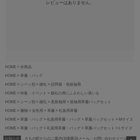
レビューはありません。
HOME
全商品
HOME
草履・バッグ
HOME
シーン別
婚礼
訪問着・色留袖用
HOME
特集・イベント
婚礼の席にふさわしい装いを
HOME
シーン別
婚礼
黒留袖用
留袖用草履バッグセット
HOME
履物
女性用
草履
礼装用草履
HOME
草履・バッグ
礼装用草履・バッグ
草履バッグセット
Mサイズ
HOME
草履・バッグ
礼装用草履・バッグ
草履バッグセット
Lサイズ
お知らせ
きもの町からのご案内(自動配信メール・お問い合わせメールの返