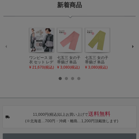
新着商品
ワンピース 浴
七五三 女の子
七五三 女の子
七五三 7歳 女
衣 セット レデ
帯揚げ 単品
帯揚げ 単品
の子 丸ぐけ 帯
ィース 吸水速
「灰桃色」日
「若葉色」日
締め 単品「若
¥ 21,670(税込)
¥ 3,080(税込)
¥ 3,080(税込)
¥ 3,080(税込)
乾 ポリエステ
本製 7歳 女児
本製 7歳 女児
葉色」日本製
ル浴衣 浴衣2
七五三小物 お
七五三小物 お
帯締め 七五三
点セット（浴
びあげ 和装 着
びあげ 和装 着
小物 丸ぐけ紐
衣＋バッグ付
物
物
帯締め
き作り帯 オビ
KIMONOMAC
KIMONOMAC
KIMONOMAC
シェ）「ラン
HI オリジナル
HI オリジナル
HI オリジナル
タン・夜の葉
【メール便不
【メール便不
【メール便不
音・金継ぎ・
可】
可】
可】
チューリッ
プ」Fサイズ
送料無料
カシュクール
11,000円(税込)以上お買い上げで
ワンピース 簡
(※北海道…700円・沖縄・離島…1,200円頂戴致します)
単着付け 大人