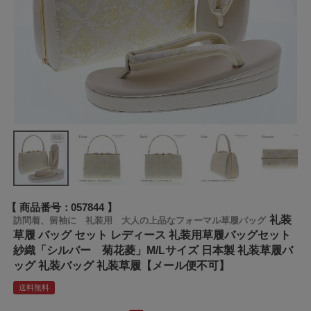
商品番号
057844
礼装
訪問着、留袖に 礼装用 大人の上品なフォーマル草履バッグ
草履 バッグ セット レディース 礼装用草履バッグセット
紗織「シルバー 菊花菱」M/Lサイズ 日本製 礼装草履バ
ッグ 礼装バッグ 礼装草履【メール便不可】
送料無料