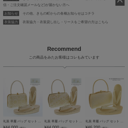
信・ご注文確認メールなど)が届かない方へ
ペー
お知らせ
その他、きもの町からの各種お知らせはコチラ
ジト
ップ
衣装協力
衣装協力・衣装貸し出し・リースをご希望の方はこちら
へ
Recommend
この商品をみたお客様はコレもみています
礼装 草履 バッグ セット レディース 礼装用草履バッグセット 紗織「シルバー×ゴールド 羊歯菱に花紋」M/Lサイズ 日本製 礼装草履バッグ 礼装バッグ 礼装草履【メール便不可】
礼装 草履 バッグ セット レディース 礼装用草履バッグセット 紗織「ゴールド 手綱の花紋」M/Lサイズ 日本製 礼装草履バッグ 礼装バッグ 礼装草履【メール便不可】
礼装 草履 バッグ セット レディース 礼装用草履バッグセット 紗織「ホワイトゴールド 道長取りに唐花」Fサイズ 日本製 礼装草履バッグ 礼装バッグ 礼装草履【メール便不可】
¥
44,000
¥
44,000
¥
46,200
（税込）
（税込）
（税込）