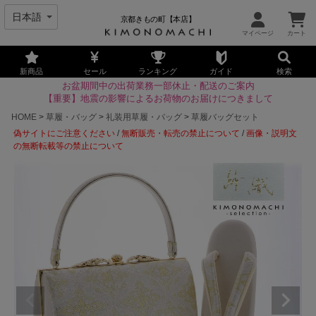
京都きもの町【本店】
新商品
セール
ランキング
ガイド
検索
お盆期間中の出荷業務一部休止・配送のご案内
【重要】地震の影響によるお荷物のお届けにつきまして
HOME
草履・バッグ
礼装用草履・バッグ
草履バッグセット
偽サイトにご注意ください
/
無断販売・転売の禁止について
/
画像・説明文
の無断転載等の禁止について