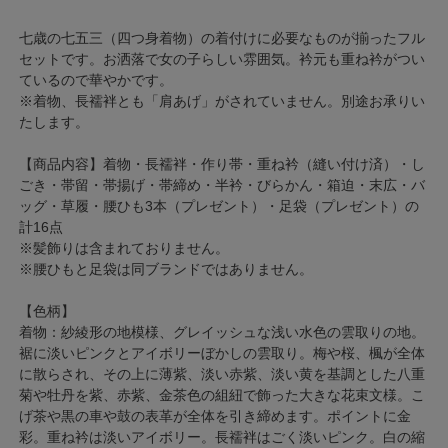
七歳の七五三（四つ身着物）の着付けに必要なものが揃ったフル
セットです。お洒落で女の子らしい雰囲気。衿元も重ね衿がつい
ているので華やかです。
※着物、長襦袢とも「肩あげ」がされていません。別途お承りい
たします。
【商品内容】着物・長襦袢・作り帯・重ね衿（縫い付け済）・し
ごき・帯留・帯揚げ・帯締め・半衿・びらかん・箱迫・末広・バ
ッグ・草履・腰ひも3本（プレゼント）・足袋（プレゼント）の
計16点
※髪飾りは含まれておりません。
※腰ひもと足袋は同ブランドではありません。
【色柄】
着物：紗綾形の地模様、グレイッシュな浅い水色の雲取りの地。
裾に淡いピンクとアイボリーぼかしの雲取り。梅や桜、楓が全体
に散らされ、その上に薄紫、淡い赤紫、淡い黄を基調とした八重
菊や牡丹を紫、赤紫、金茶色の組紐で飾った大きな花束文様。こ
げ茶や黒の車や鼓の表革が全体を引き締めます。ポイントに金
彩。重ね衿は淡いアイボリー。長襦袢はごく淡いピンク。白の縮