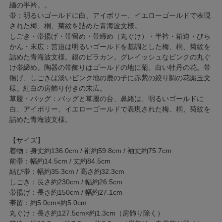
緬の半衿。。
帯：明るいゴールドに白、アイボリー、イエローゴールドで表現
された梅、桐、菊紋を詰めた青海波文様。
しごき・帯揚げ・帯留め・帯締め（丸ぐけ）・半衿・箱迫・びら
かん・末広：筥迫は明るいゴールドを基調とした梅、桐、菊紋を
詰めた青海波文様。銀のビラカン。グレイッシュなピンクの丸ぐ
け帯締め。陶器の帯飾りはゴールドの地に菊、白い牡丹の花。帯
揚げ、しごきは淡いピンク地の鹿の子に赤紫の絞り調の花薬玉文
様。紅白の房飾り付きの末広。
草履・バッグ：バッグと草履の台、鼻緒は、明るいゴールドに
白、アイボリー、イエローゴールドで表現された梅、桐、菊紋を
詰めた青海波文様。
【サイズ】
着物：身丈約136.0cm / 裄約59.8cm / 袖丈約75.7cm
前帯：幅約14.5cm / 丈約84.5cm
結び帯：幅約35.3cm / 高さ約32.3cm
しごき：長さ約230cm / 幅約26.5cm
帯揚げ：長さ約150cm / 幅約27.1cm
帯留：約5.0cm×約5.0cm
丸ぐけ：長さ約127.5cm×約1.3cm（房飾り除く）