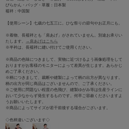
びらかん・バッグ・草履：日本製
襦袢：中国製
【使用シーン】七歳の七五三に。ひな祭りの節句やお正月にも。
※着物、長襦袢とも「肩あげ」がされていません。別途お承りい
たします。
→肩あげはこちら
※半衿は、長襦袢に縫い付けてご使用ください。
※商品の色味につきまして、実物に近づけるよう画像処理をして
おりますがお客様のモニターによって差異が生じます。あらかじ
めご了承ください。
※柄につきまして、裁断や縫製によって柄の出方が異なります。
柄の出方が同じ商品はございませんので、ご了承ください。
※ご使用に問題ない程度の色飛び、縫製ゆがみ等は生産ラインに
おいて少なからず発生するものです。何卒ご容赦くださいますよ
うお願いいたします。
※商品によってサイズが若干前後する場合がございます。
◇色柄違いございます◇