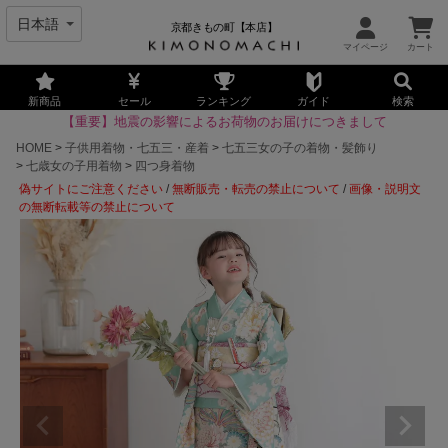
京都きもの町【本店】
新商品
セール
ランキング
ガイド
検索
【重要】地震の影響によるお荷物のお届けにつきまして
HOME
子供用着物・七五三・産着
七五三女の子の着物・髪飾り
七歳女の子用着物
四つ身着物
偽サイトにご注意ください
/
無断販売・転売の禁止について
/
画像・説明文
の無断転載等の禁止について