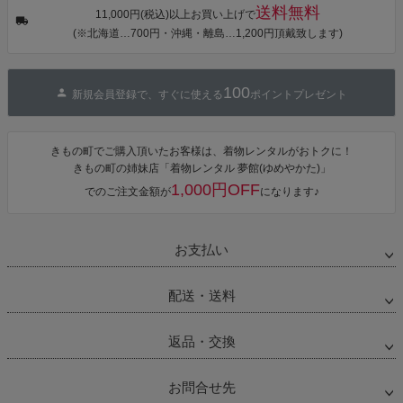
プ」Fサイズ
送料無料
カシュクール
11,000円(税込)以上お買い上げで
ワンピース 簡
(※北海道…700円・沖縄・離島…1,200円頂戴致します)
単着付け 大人
100
新規会員登録で、すぐに使える
ポイントプレゼント
きもの町でご購入頂いたお客様は、着物レンタルがおトクに！
きもの町の姉妹店「着物レンタル 夢館(ゆめやかた)」
1,000円OFF
でのご注文金額が
になります♪
お支払い
配送・送料
返品・交換
お問合せ先