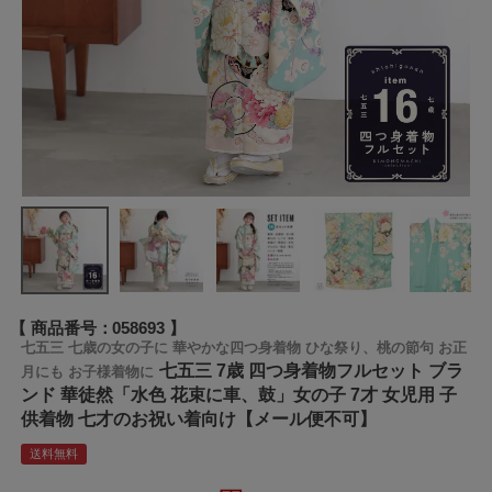
商品番号
058693
七五三 七歳の女の子に 華やかな四つ身着物 ひな祭り、桃の節句 お正
七五三 7歳 四つ身着物フルセット ブラ
月にも お子様着物に
ンド 華徒然「水色 花束に車、鼓」女の子 7才 女児用 子
供着物 七才のお祝い着向け【メール便不可】
送料無料