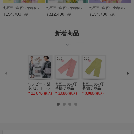
七五三 7歳 四つ身着物フルセット ブランド Shikibu Roman 式部浪漫「水色 梅がさね」女の子 7才 女児用 子供着物 七才のお祝い着向け【メール便不可】
七五三 7歳 四つ身着物フルセット ブランド SugarKei シュガーケイ「ブルーミモザ」女の子 7才 女児用 子供着物 七才のお祝い着向け【メール便不可】
七五三 7歳 四つ身着物フルセット ブランド Shikibu Roman 式部浪漫「ピーチフィズ 梅に鞠、雲」女の子 7才 女児用 子供着物 七才のお祝い着向け【メール便不可】
¥
194,700
¥
312,400
¥
194,700
（税込）
（税込）
（税込）
新着商品
ワンピース 浴
七五三 女の子
七五三 女の子
七五三 7歳 女
衣 セット レデ
帯揚げ 単品
帯揚げ 単品
の子 丸ぐけ 帯
ィース 吸水速
「灰桃色」日
「若葉色」日
締め 単品「若
¥ 21,670(税込)
¥ 3,080(税込)
¥ 3,080(税込)
¥ 3,080(税込)
乾 ポリエステ
本製 7歳 女児
本製 7歳 女児
葉色」日本製
ル浴衣 浴衣2
七五三小物 お
七五三小物 お
帯締め 七五三
点セット（浴
びあげ 和装 着
びあげ 和装 着
小物 丸ぐけ紐
衣＋バッグ付
物
物
帯締め
き作り帯 オビ
KIMONOMAC
KIMONOMAC
KIMONOMAC
シェ）「ラン
HI オリジナル
HI オリジナル
HI オリジナル
タン・夜の葉
【メール便不
【メール便不
【メール便不
音・金継ぎ・
可】
可】
可】
チューリッ