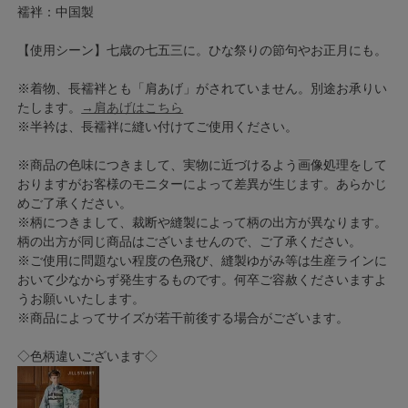
襦袢：中国製
【使用シーン】七歳の七五三に。ひな祭りの節句やお正月にも。
※着物、長襦袢とも「肩あげ」がされていません。別途お承りい
たします。
→肩あげはこちら
※半衿は、長襦袢に縫い付けてご使用ください。
※商品の色味につきまして、実物に近づけるよう画像処理をして
おりますがお客様のモニターによって差異が生じます。あらかじ
めご了承ください。
※柄につきまして、裁断や縫製によって柄の出方が異なります。
柄の出方が同じ商品はございませんので、ご了承ください。
※ご使用に問題ない程度の色飛び、縫製ゆがみ等は生産ラインに
おいて少なからず発生するものです。何卒ご容赦くださいますよ
うお願いいたします。
※商品によってサイズが若干前後する場合がございます。
◇色柄違いございます◇