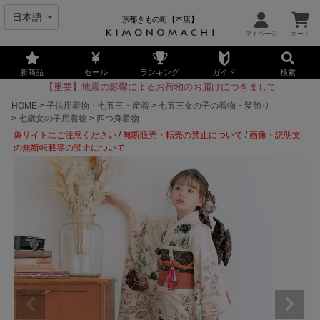
京都きもの町【本店】
新商品
セール
ランキング
ガイド
検索
【重要】地震の影響によるお荷物のお届けにつきまして
HOME
子供用着物・七五三・産着
七五三女の子の着物・髪飾り
七歳女の子用着物
四つ身着物
偽サイトにご注意ください
/
無断販売・転売の禁止について
/
画像・説明文
の無断転載等の禁止について