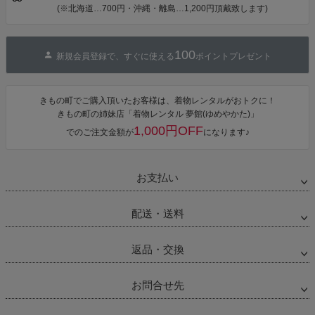
ワンピース 簡
(※北海道…700円・沖縄・離島…1,200円頂戴致します)
単着付け 大人
100
新規会員登録で、すぐに使える
ポイントプレゼント
きもの町でご購入頂いたお客様は、着物レンタルがおトクに！
きもの町の姉妹店「着物レンタル 夢館(ゆめやかた)」
1,000円OFF
でのご注文金額が
になります♪
お支払い
配送・送料
返品・交換
お問合せ先