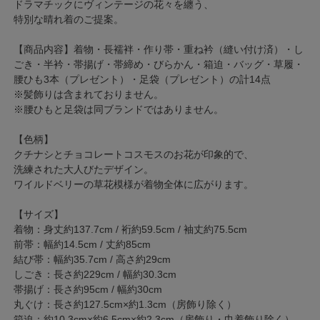
ドラマチックにヴィンテージの花々を纏う、
特別な晴れ着のご提案。
【商品内容】着物・長襦袢・作り帯・重ね衿（縫い付け済）・し
ごき・半衿・帯揚げ・帯締め・びらかん・箱迫・バッグ・草履・
腰ひも3本（プレゼント）・足袋（プレゼント）の計14点
※髪飾りは含まれておりません。
※腰ひもと足袋は同ブランドではありません。
【色柄】
クチナシとチョコレートコスモスのお花が印象的で、
洗練された大人びたデザイン。
ワイルドベリーの草花模様が着物全体に広がります。
【サイズ】
着物：身丈約137.7cm / 裄約59.5cm / 袖丈約75.5cm
前帯：幅約14.5cm / 丈約85cm
結び帯：幅約35.7cm / 高さ約29cm
しごき：長さ約229cm / 幅約30.3cm
帯揚げ：長さ約95cm / 幅約30cm
丸ぐけ：長さ約127.5cm×約1.3cm（房飾り除く）
箱迫：約10.3cm×約6.5cm×約2.3cm（房飾り・巾着飾り除く）