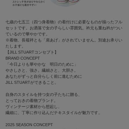
七歳の七五三（四つ身着物）の着付けに必要なものが揃ったフル
セットです。お洒落で女の子らしい雰囲気。衿元も重ね衿がつい
ているので華やかです。
※着物、長襦袢とも「肩あげ」がされていません。別途お承りい
たします。
【JILL STUARTコンセプト】
BRAND CONCEPT
「今日よりも華やかな 明日のために」
やさしさと、強さ。繊細さと、大胆さ。
あなたがずっと自分らしく前に進むために
JILL STUARTができること。
自身のスタイルを持つ女の子たちに贈る、
とっておきの着物ブランド。
ヴィンテージ素材から想起し、
繊細に、丁寧に作り込んだテキスタイルが魅力です。
2025 SEASON CONCEPT