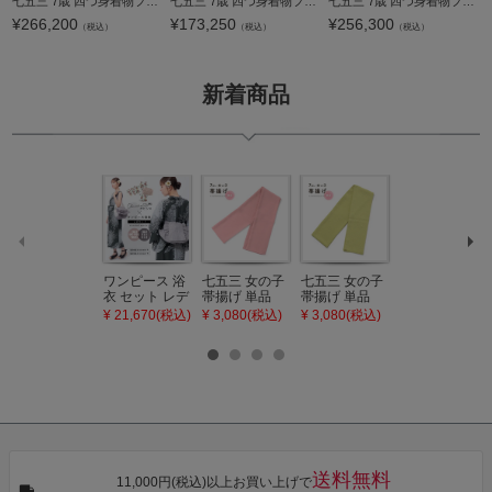
七五三 7歳 四つ身着物フルセット ブランド JAPAN STYLE ジャパンスタイル「黒地 捻じ花に菊、大牡丹」女の子 7才 女児用 子供着物 七才のお祝い着向け【メール便不可】
七五三 7歳 四つ身着物フルセット ブランド Shikibu Roman 式部浪漫「鶴の舞 アイボリー」女の子 7才 女児用 子供着物 七才のお祝い着向け【メール便不可】
七五三 7歳 四つ身着物フルセット ブランド 芸艸堂「黒地 白、牡丹」女の子 7才 女児用 子供着物 七才のお祝い着向け【メール便不可】
¥
266,200
¥
173,250
¥
256,300
（税込）
（税込）
（税込）
新着商品
ワンピース 浴
七五三 女の子
七五三 女の子
七五三 7歳 女
衣 セット レデ
帯揚げ 単品
帯揚げ 単品
の子 丸ぐけ 帯
ィース 吸水速
「灰桃色」日
「若葉色」日
締め 単品「若
¥ 21,670(税込)
¥ 3,080(税込)
¥ 3,080(税込)
¥ 3,080(税込)
乾 ポリエステ
本製 7歳 女児
本製 7歳 女児
葉色」日本製
ル浴衣 浴衣2
七五三小物 お
七五三小物 お
帯締め 七五三
点セット（浴
びあげ 和装 着
びあげ 和装 着
小物 丸ぐけ紐
衣＋バッグ付
物
物
帯締め
き作り帯 オビ
KIMONOMAC
KIMONOMAC
KIMONOMAC
シェ）「ラン
HI オリジナル
HI オリジナル
HI オリジナル
タン・夜の葉
【メール便不
【メール便不
【メール便不
音・金継ぎ・
可】
可】
可】
チューリッ
プ」Fサイズ
送料無料
カシュクール
11,000円(税込)以上お買い上げで