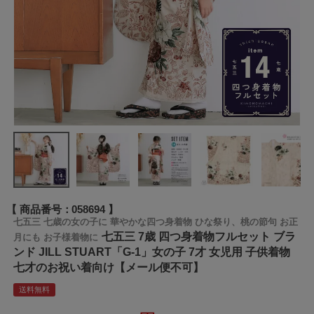
商品番号
058694
七五三 七歳の女の子に 華やかな四つ身着物 ひな祭り、桃の節句 お正
七五三 7歳 四つ身着物フルセット ブラ
月にも お子様着物に
ンド JILL STUART「G-1」女の子 7才 女児用 子供着物
七才のお祝い着向け【メール便不可】
送料無料