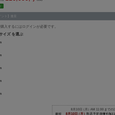
り
イント】進呈
で購入するにはログインが必要です。
サイズ
m
m
m
m
m