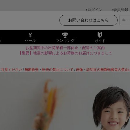
ログイン
会員登録
お問い合わせはこちら
品
セール
ランキング
ガイド
お盆期間中の出荷業務一部休止・配送のご案内
【重要】地震の影響によるお荷物のお届けにつきまして
ト
ご注意ください
/
無断販売・転売の禁止について
/
画像・説明文の無断転載等の禁止