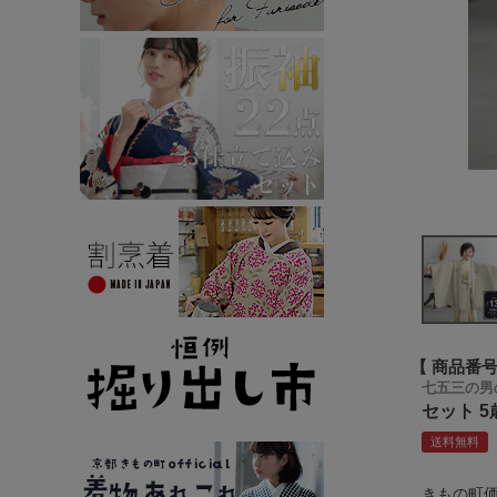
商品番
七五三の男
セット 
送料無料
きもの町