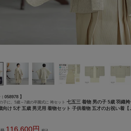
号
058978
七五三 着物 男の子 5歳 羽
の子に、5歳～7歳の卒園式に 袴セット
5歳向け 5才 五歳 男児用 着物セット 子供着物 五才のお祝い着
116,600
価格
税込