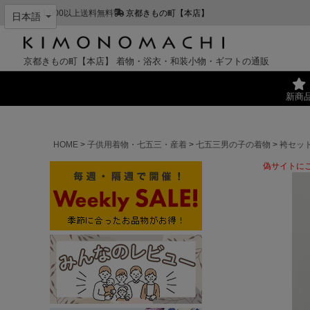
¥11,000以上送料無料
京都きもの町【本店】
京都きもの町【本店】
着物・浴衣・和装小物・ギフトの通販
新商
HOME
子供用着物・七五三・産着
七五三男の子の着物
袴セッ
偽サイトに