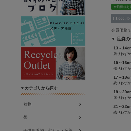
会員価格あ
【
1,060
ポ
会員価格
足袋の
13～14c
残りわずか
15～16c
残りわずか
17～18c
残りわずか
カテゴリから探す
19～20c
残りわずか
着物
21～22c
残りわずか
帯
子供用着物・七五三・産着