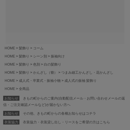
HOME
髪飾り
コーム
HOME
髪飾り
シーン別
振袖向け
HOME
髪飾り
色別
白の髪飾り
HOME
髪飾り
かんざし（簪）
つまみ細工かんざし・花かんざし
HOME
成人式・卒業式・振袖小物
成人式の振袖 髪飾り
HOME
全商品
お知らせ
きもの町からのご案内(自動配信メール・お問い合わせメールの返
信・ご注文確認メールなど)が届かない方へ
お知らせ
その他、きもの町からの各種お知らせはコチラ
衣装協力
衣装協力・衣装貸し出し・リースをご希望の方はこちら