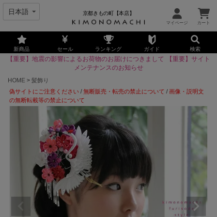
京都きもの町【本店】
新商品
セール
ランキング
ガイド
検索
【重要】地震の影響によるお荷物のお届けにつきまして
【重要】サイト
メンテナンスのお知らせ
HOME
髪飾り
偽サイトにご注意ください
/
無断販売・転売の禁止について
/
画像・説明文
の無断転載等の禁止について