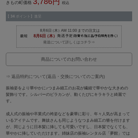
3,786
きもの町価格
税込
【
34
ポイント】進呈
発送について詳しくはコチラ⇒
商品についてのお問い合わせ
⇒ 返品特約について(返品・交換についてのご案内)
振袖姿をより華やかに♪つまみ細工のお花が繊細で華やかな大きめの
髪飾りです。シルバーのビラカンが、動くたびにキラキラと綺麗で
す。
成人式の振袖や卒業式の袴姿などを豪華に彩り、年々人気が高まって
いるアイテムです。舞妓さんも同じようなつまみ細工の簪を付けます
が、同じように日本髪に挿しても可愛いですし、日本髪でなくても、
華やかに挿していただけます。姉妹店の振袖レンタル店「夢館」では