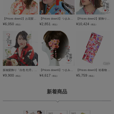
【Prices down2】お花髪飾り単品「ピンク色系 お花」髪飾り 卒業式の袴にも 振袖 フラワーコーム 成人式 （3253）【メール便不可】
【Prices down3】つまみ細工かんざし「黄緑×赤 剣菊に鶴」大きな房飾り付き（TN-6）振袖 日本髪 華やかつまみ細工髪飾り【メール便不可】ss2509wkk25
【Prices down2】髪飾り つまみかんざし 「赤色つまみの花、房下がり (7000赤)」 振袖用髪飾り お花髪飾り 成人式 卒業式 結婚式 着物 【メール便不可】＜H＞ss2512wkk25
¥
6,050
¥
2,851
¥
10,424
（税込）
（税込）
（税込）
振袖髪飾り「白色 牡丹」振袖 お花髪飾り 袴 レトロ つまみ細工かんざし （02002）【メール便不可】＜H＞ss2512wkk10
【Prices down5】つまみ細工髪飾り 「ピンク色 つまみ細工のお花」 成人式 卒業式 振袖 簪 前撮り ヘアアクセサリー（No.1081）【メール便不可】
【Prices down3】袷着物 単品 「深緋色 牡丹と花々」 フリーサイズ 着物 小紋 洗える着物 お仕立て上がり 普段着きもの カジュアル着物 レディース ポリエステル 【メール便不可】
¥
9,900
¥
4,617
¥
5,759
（税込）
（税込）
（税込）
新着商品