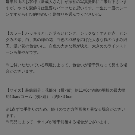
毎年沢山のお客様（新成人さん）が振袖の写真撮影にご来店下さいま
すが、やはり髪飾りは重要なパーツだと思います。一生に一度のシー
ンですからぜひ納得のいく髪飾りを選んでくださいね♪
【カラー】ハッキリとした明るいピンク、シックなくすんだ赤、ピン
クみの紫、白、紫の梅の花、白色の羽根を広げた大きな鶴のつまみ細
工。濃い花の色合いに、白色の大きな鶴が映え、大きめのラインスト
ーンも華やかです。
※ご覧いただいている環境によって、色合いが若干異なって見える場
合がございます。
【サイズ】装飾部分：花部分（横×縦）約11×8cm/鶴の羽根の最大幅
約13cm/コーム（横×縦）：約8×3.5cm
※1点ずつ手作りのため、飾りのつき方等画像と異なる場合がござい
ます。
※商品によって、サイズが若干前後する場合がございます。