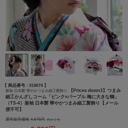
商品番号
019074
【Prices down3】つまみ
振袖 日本髪 華やかつまみ細工髪飾り
細工かんざしコーム「ピンク×パープル 梅に大きな鶴」
（TS-4）振袖 日本髪 華やかつまみ細工髪飾り【メール
便不可】
通常販売価格
4,675
のところ