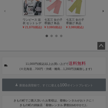
ワンピース 浴
七五三 女の子
七五三 女の子
七五三 7歳 女
衣 セット レデ
帯揚げ 単品
帯揚げ 単品
の子 丸ぐけ 帯
ィース 吸水速
「灰桃色」日
「若葉色」日
締め 単品「若
¥ 21,670(税込)
¥ 3,080(税込)
¥ 3,080(税込)
¥ 3,080(税込)
乾 ポリエステ
本製 7歳 女児
本製 7歳 女児
葉色」日本製
ル浴衣 浴衣2
七五三小物 お
七五三小物 お
帯締め 七五三
点セット（浴
びあげ 和装 着
びあげ 和装 着
小物 丸ぐけ紐
衣＋バッグ付
物
物
帯締め
き作り帯 オビ
KIMONOMAC
KIMONOMAC
KIMONOMAC
シェ）「ラン
HI オリジナル
HI オリジナル
HI オリジナル
タン・夜の葉
【メール便不
【メール便不
【メール便不
ペー
音・金継ぎ・
可】
可】
可】
チューリッ
ジト
プ」Fサイズ
ップ
送料無料
カシュクール
11,000円(税込)以上お買い上げで
ワンピース 簡
へ
(※北海道…700円・沖縄・離島…1,200円頂戴致します)
単着付け 大人
100
新規会員登録で、すぐに使える
ポイントプレゼント
きもの町でご購入頂いたお客様は、着物レンタルがおトクに！
きもの町の姉妹店「着物レンタル 夢館(ゆめやかた)」