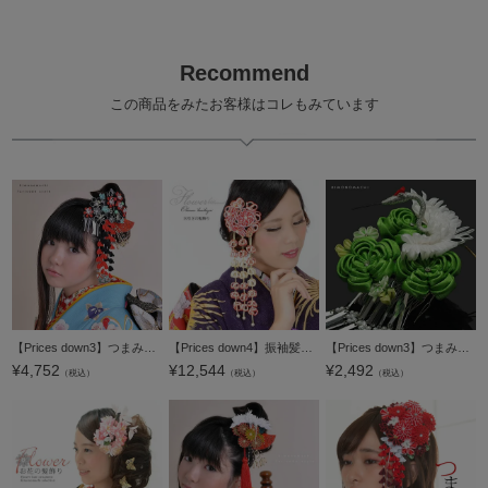
Recommend
この商品をみたお客様はコレもみています
【Prices down3】つまみ細工かんざし2本セット「黒×赤 梅」きもの町オリジナル♪振袖 日本髪 華やかつまみ細工髪飾り【メール便不可】
【Prices down4】振袖髪飾り「赤色×ゴールド、オーロララメ 水引きのお花飾り」水引き髪飾り 成人式の振袖、卒業式の袴にも 前撮り、成人式、結婚式の振袖に お花髪飾り (HA-18)【メール便不可】
【Prices down3】つまみ細工髪飾り「グリーンのお花、翔鶴」舞妓 つまみ髪飾り 振袖用髪飾り 日本髪 振袖 【メール便不可】0
¥
4,752
¥
12,544
¥
2,492
（税込）
（税込）
（税込）