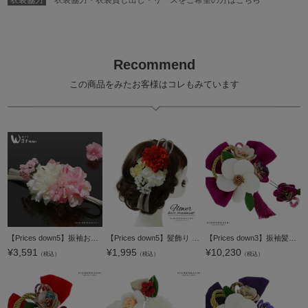
Recommend
この商品をみたお客様はコレもみています
【Prices down5】振袖お花髪飾り「ピンク×白色のお花、ゴールドの組紐飾り」結婚式 振袖髪飾り 前撮り Watuu（和つう） （No.238）【メール便不可】wk50%OFF★
【Prices down5】髪飾り 成人式 卒業式 Watuu（和つう）「赤×白色のお花、シルバーの組紐飾り」 振袖 結婚式 お花髪飾り 前撮り ヘアアクセサリー（No.238）【メール便不可】
【Prices down3】振袖髪飾り2点セット「赤紫色のリボン、白色のお花、房飾り」振袖髪飾り 成人式、前撮り、結婚式の振袖に 十三詣り、卒業式の袴にも 袴髪飾り （No.51211）【メール便不可】
¥
3,591
¥
1,995
¥
10,230
（税込）
（税込）
（税込）