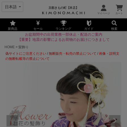
京都きもの町【本店】
新商品
セール
ランキング
ガイド
検索
お盆期間中の出荷業務一部休止・配送のご案内
【重要】地震の影響によるお荷物のお届けにつきまして
HOME
髪飾り
偽サイトにご注意ください
/
無断販売・転売の禁止について
/
画像・説明文
の無断転載等の禁止について