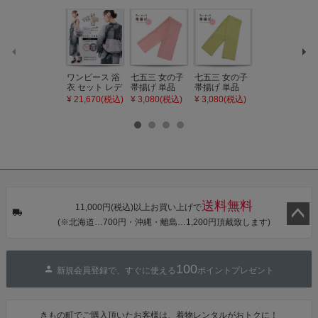
ワンピース 浴
七五三 女の子
七五三 女の子
七五三 7歳 女
衣 セット レデ
帯揚げ 単品
帯揚げ 単品
の子 丸ぐけ 帯
ィース 吸水速
「灰桃色」日
「若葉色」日
締め 単品「若
¥ 21,670(税込)
¥ 3,080(税込)
¥ 3,080(税込)
¥ 3,080(税込)
乾 ポリエステ
本製 7歳 女児
本製 7歳 女児
葉色」日本製
ル浴衣 浴衣2
七五三小物 お
七五三小物 お
帯締め 七五三
点セット（浴
びあげ 和装 着
びあげ 和装 着
小物 丸ぐけ紐
衣＋バッグ付
物
物
帯締め
き作り帯 オビ
KIMONOMAC
KIMONOMAC
KIMONOMAC
シェ）「ラン
HI オリジナル
HI オリジナル
HI オリジナル
タン・夜の葉
【メール便不
【メール便不
【メール便不
音・金継ぎ・
可】
可】
可】
チューリッ
プ」Fサイズ
送料無料
カシュクール
11,000円(税込)以上お買い上げで
ワンピース 簡
(※北海道…700円・沖縄・離島…1,200円頂戴致します)
単着付け 大人
ペー
ジト
ップ
100
新規会員登録で、すぐに使える
ポイントプレゼント
へ
きもの町でご購入頂いたお客様は、着物レンタルがおトクに！