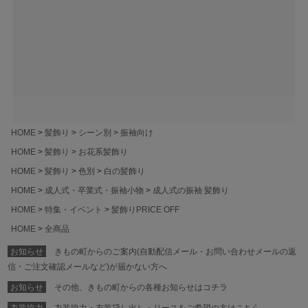
HOME
髪飾り
シーン別
振袖向け
HOME
髪飾り
お花系髪飾り
HOME
髪飾り
色別
白の髪飾り
HOME
成人式・卒業式・振袖小物
成人式の振袖 髪飾り
HOME
特集・イベント
髪飾りPRICE OFF
HOME
全商品
お知らせ
きもの町からのご案内(自動配信メール・お問い合わせメールの返
信・ご注文確認メールなど)が届かない方へ
お知らせ
その他、きもの町からの各種お知らせはコチラ
衣装協力
衣装協力・衣装貸し出し・リースをご希望の方はこちら