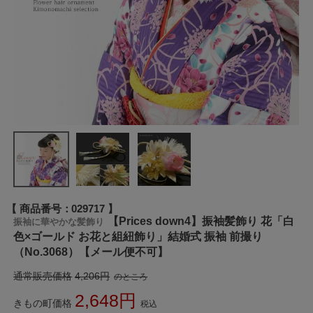
商品番号
029717
【Prices down4】振袖髪飾り 花「白
振袖に華やかな髪飾り
色×ゴールド お花と組紐飾り」結婚式 振袖 前撮り
（No.3068）【メール便不可】
通常販売価格
4,206
のところ
2,648
きもの町価格
税込