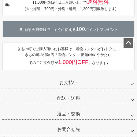
送料無料
カシュクール
11,000円(税込)以上お買い上げで
ワンピース 簡
(※北海道…700円・沖縄・離島…1,200円頂戴致します)
単着付け 大人
100
新規会員登録で、すぐに使える
ポイントプレゼント
きもの町でご購入頂いたお客様は、着物レンタルがおトクに！
ペー
きもの町の姉妹店「着物レンタル 夢館(ゆめやかた)」
ジト
1,000円OFF
でのご注文金額が
になります♪
ップ
へ
お支払い
配送・送料
返品・交換
お問合せ先