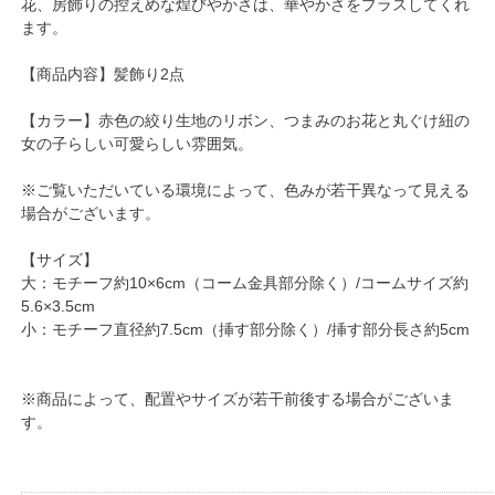
花、房飾りの控えめな煌びやかさは、華やかさをプラスしてくれ
ます。
【商品内容】髪飾り2点
【カラー】赤色の絞り生地のリボン、つまみのお花と丸ぐけ紐の
女の子らしい可愛らしい雰囲気。
※ご覧いただいている環境によって、色みが若干異なって見える
場合がございます。
【サイズ】
大：モチーフ約10×6cm（コーム金具部分除く）/コームサイズ約
5.6×3.5cm
小：モチーフ直径約7.5cm（挿す部分除く）/挿す部分長さ約5cm
※商品によって、配置やサイズが若干前後する場合がございま
す。