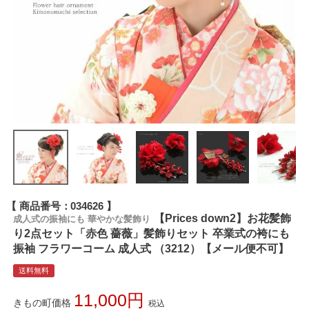
商品番号
034626
【Prices down2】お花髪飾
成人式の振袖にも 華やかな髪飾り
り2点セット「赤色 薔薇」髪飾りセット 卒業式の袴にも
振袖 フラワーコーム 成人式 （3212）【メール便不可】
送料無料
11,000
きもの町価格
税込