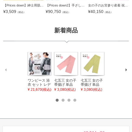
【Prices down】紳士用肌着「男性用ピッケクレープU首肌着（黒）」M/L 着物に！浴衣にも！
【Prices down2】手ざし紅型正絹小紋着尺「白色×紺色 裂取りに草花」未仕立て 京紅型 反物 洒落着 宮崎良次 【メール便不可】＜T＞
女の子のお宮参り産着 祝い着 「赤色 束ね熨斗に手毬、牡丹」 一つ身 一ツ身 初着 お初着 御祝着 着物 熨斗目 のしめ 七五三 お宮詣り 祈願 お祈り 子供 キッズ 赤ちゃん ベビー 正絹 日本製 【メール便不可】＜H＞
¥
3,509
¥
90,750
¥
40,150
（税込）
（税込）
（税込）
新着商品
ワンピース 浴
七五三 女の子
七五三 女の子
七五三 7歳 女
衣 セット レデ
帯揚げ 単品
帯揚げ 単品
の子 丸ぐけ 帯
ィース 吸水速
「灰桃色」日
「若葉色」日
締め 単品「若
¥ 21,670(税込)
¥ 3,080(税込)
¥ 3,080(税込)
¥ 3,080(税込)
乾 ポリエステ
本製 7歳 女児
本製 7歳 女児
葉色」日本製
ル浴衣 浴衣2
七五三小物 お
七五三小物 お
帯締め 七五三
点セット（浴
びあげ 和装 着
びあげ 和装 着
小物 丸ぐけ紐
衣＋バッグ付
物
物
帯締め
き作り帯 オビ
KIMONOMAC
KIMONOMAC
KIMONOMAC
シェ）「ラン
HI オリジナル
HI オリジナル
HI オリジナル
タン・夜の葉
【メール便不
【メール便不
【メール便不
音・金継ぎ・
可】
可】
可】
チューリッ
プ」Fサイズ