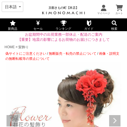
京都きもの町【本店】
新商品
セール
ランキング
ガイド
検索
お盆期間中の出荷業務一部休止・配送のご案内
【重要】地震の影響によるお荷物のお届けにつきまして
HOME
髪飾り
偽サイトにご注意ください
/
無断販売・転売の禁止について
/
画像・説明文
の無断転載等の禁止について