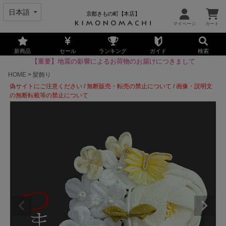
京都きもの町【本店】
新商品
セール
ランキング
ガイド
検索
【重要】地震の影響によるお荷物のお届けにつきまして
HOME
髪飾り
偽サイトにご注意ください
/
無断販売・転売の禁止について
/
画像・説明文
の無断転載等の禁止について