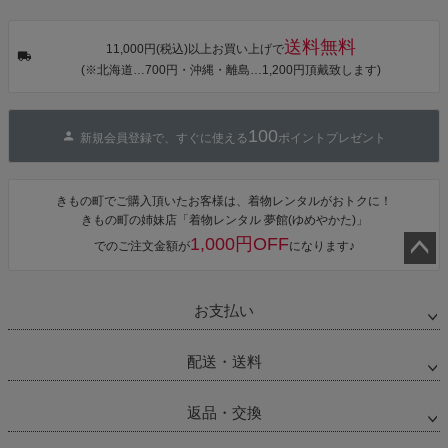
音・金継ぎ・
可】
可】
可】
チューリッ
プ」Fサイズ
送料無料
カシュクール
11,000円(税込)以上お買い上げで
ワンピース 簡
(※北海道…700円・沖縄・離島…1,200円頂戴致します)
単着付け 大人
100
新規会員登録で、すぐに使える
ポイントプレゼント
きもの町でご購入頂いたお客様は、着物レンタルがおトクに！
きもの町の姉妹店「着物レンタル 夢館(ゆめやかた)」
1,000円OFF
でのご注文金額が
になります♪
ペー
ジト
お支払い
ップ
へ
配送・送料
返品・交換