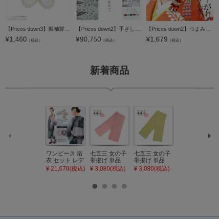
【Prices down3】振袖髪飾り「お花とレース」お花髪飾り コーム髪飾り 袴髪飾り 袴髪飾り 成人式の振袖、卒業式の袴にも 【メール便不可】
【Prices down2】手ざし紅型正絹小紋着尺「白色×黒色 山岳取りに草花」未仕立て 京紅型 反物 洒落着 宮崎良次 【メール便不可】＜T＞
【Prices down2】つまみ細工藤下りかんざしパーツ 舞妓髪かざり 赤/ピンク きもの町オリジナル＜H＞ss2512wkk15
¥
1,460
¥
90,750
¥
1,679
（税込）
（税込）
（税込）
新着商品
ワンピース 浴
七五三 女の子
七五三 女の子
七五三 7歳 女
衣 セット レデ
帯揚げ 単品
帯揚げ 単品
の子 丸ぐけ 帯
ィース 吸水速
「灰桃色」日
「若葉色」日
締め 単品「若
¥ 21,670(税込)
¥ 3,080(税込)
¥ 3,080(税込)
¥ 3,080(税込)
乾 ポリエステ
本製 7歳 女児
本製 7歳 女児
葉色」日本製
ル浴衣 浴衣2
七五三小物 お
七五三小物 お
帯締め 七五三
点セット（浴
びあげ 和装 着
びあげ 和装 着
小物 丸ぐけ紐
衣＋バッグ付
物
物
帯締め
き作り帯 オビ
KIMONOMAC
KIMONOMAC
KIMONOMAC
シェ）「ラン
HI オリジナル
HI オリジナル
HI オリジナル
タン・夜の葉
【メール便不
【メール便不
【メール便不