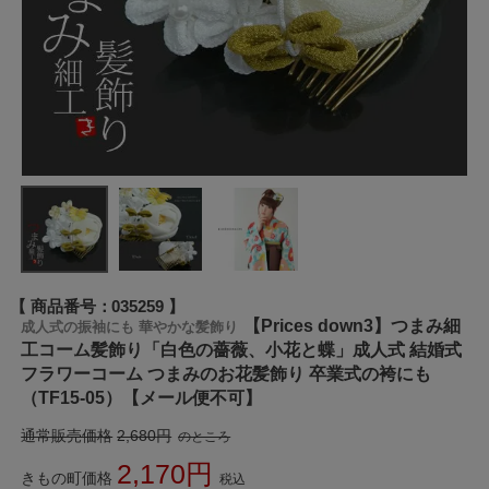
商品番号
035259
【Prices down3】つまみ細
成人式の振袖にも 華やかな髪飾り
工コーム髪飾り「白色の薔薇、小花と蝶」成人式 結婚式
フラワーコーム つまみのお花髪飾り 卒業式の袴にも
（TF15-05）【メール便不可】
通常販売価格
2,680
のところ
2,170
きもの町価格
税込