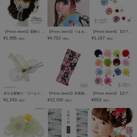
【Prices down5】髪飾り 成人式 卒業式 Watuu（和つう）「赤×白色のお花、シルバーの組紐飾り」 振袖 結婚式 お花髪飾り 前撮り ヘアアクセサリー（No.238）【メール便不可】
【Prices down3】つまみ細工かんざし2本セット「黒×赤 梅」きもの町オリジナル♪振袖 日本髪 華やかつまみ細工髪飾り【メール便不可】
【Prices down4】【訳アリ】【アウトレット品】Uピン 髪飾り 「お花リボンセット」ヘアアクセサリー 大人用・子供用 レディース 着物 和装 振袖 ドレス 七五三 女の子 ワンポイント 髪飾り単品【メール便不可】
¥
1,995
¥
4,752
¥
1,167
（税込）
（税込）
（税込）
水引き髪飾り「ゴールド」ポイント髪飾り 振袖、袴に ヘアアクセサリー ヘアアレンジ Uピン髪飾り （UP-10）【メール便不可】＜H＞ss2303wkk20
【Prices down2】袷着物 単品 「黒地 矢羽根に菊、牡丹、撫子」 フリーサイズ 着物 小紋 洗える着物 お仕立て上がり 普段着きもの カジュアル着物 レディース ポリエステル 【メール便不可】
【Prices down3】【訳アリ】【アウトレット品】 Uピン髪飾り 「ポンポンマムとタッセル Uピン 全14色」 ヘアアクセサリー 大人用・子供用 レディース 着物 和装 浴衣 カジュアル着物 七五三 女の子 ワンポイント
¥
1,243
¥
12,100
¥
653
（税込）
（税込）
（税込）