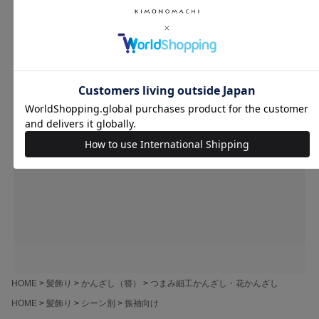
★
1
(0)
ユーザーレビュー
（0）
スタッフレビュー
（0）
レビューはありません。
HOME
髪飾り
かんざし（簪）
つまみ細工かんざし・花かんざし
HOME
髪飾り
シーン別
振袖向け