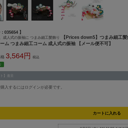
号
035654
【Prices down5】つまみ
、成人式の振袖に つまみ細工髪飾り
コーム つまみ細工コーム 成人式の振袖 【メール便不可】
3,564
価格
税込
り
ト】進呈
で購入するにはログインが必要です。
カートに入れる