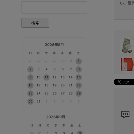
い。返
検索