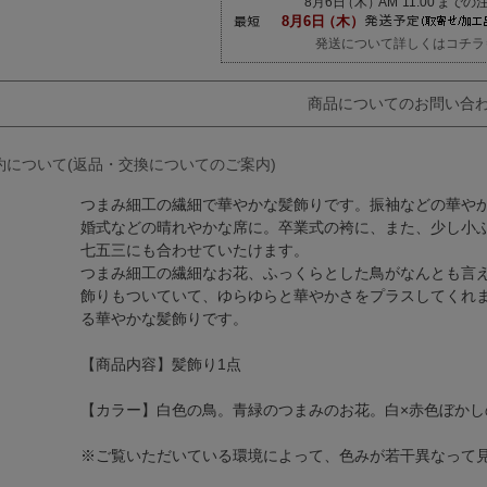
発送について詳しくはコチラ
商品についてのお問い合
約について(返品・交換についてのご案内)
つまみ細工の繊細で華やかな髪飾りです。振袖などの華や
婚式などの晴れやかな席に。卒業式の袴に、また、少し小
七五三にも合わせていたけます。
つまみ細工の繊細なお花、ふっくらとした鳥がなんとも言
飾りもついていて、ゆらゆらと華やかさをプラスしてくれ
る華やかな髪飾りです。
【商品内容】髪飾り1点
【カラー】白色の鳥。青緑のつまみのお花。白×赤色ぼか
※ご覧いただいている環境によって、色みが若干異なって