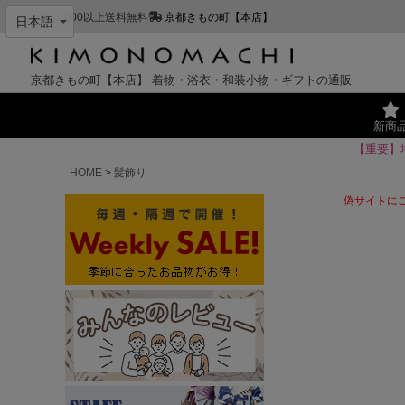
¥11,000以上送料無料
京都きもの町【本店】
京都きもの町【本店】
着物・浴衣・和装小物・ギフトの通販
新商
【重要】
HOME
髪飾り
偽サイトに