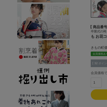
商品番
卒業式の袴
も お花
きもの町
会員価格あ
【
32
ポイン
会員価格