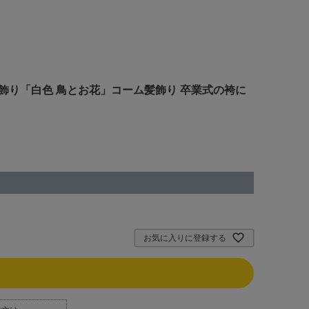
細工髪飾り「白色 鳥とお花」コーム髪飾り 卒業式の袴に
お気に入りに登録する