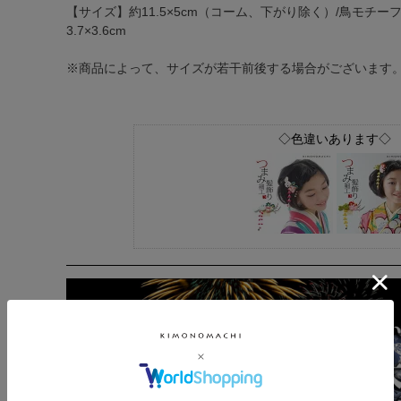
【サイズ】約11.5×5cm（コーム、下がり除く）/鳥モチーフ
3.7×3.6cm
※商品によって、サイズが若干前後する場合がございます
◇色違いあります◇